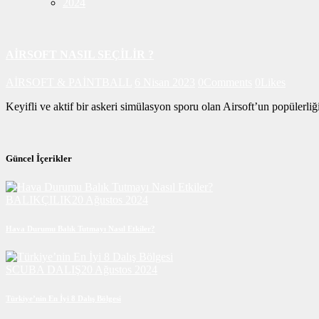
2024
AİRSOFT NASIL SEÇİLİR ?
AİRSOFT & PAİNTBALL
6 Nisan 2023
0
Comments
0
Likes
Keyifli ve aktif bir askeri simülasyon sporu olan Airsoft’un popülerl
Güncel İçerikler
BALIKÇILIK
20 Ağustos 2024
Hava Durumu Balık Tutmayı Nasıl Etkiler?
SCUBA DALIŞ
20 Ağustos 2024
Türkiye’nin En İyi 8 Dalış Bölgesi