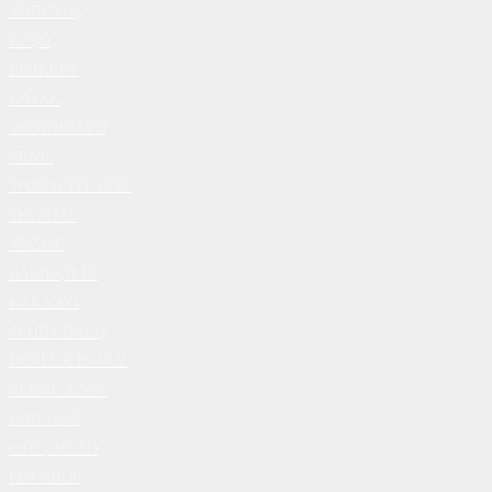
YÜRÜYÜŞ
KOŞU
BİSİKLET
KAYAK
SNOWBOARD
TENİS
SPOR & FİTNESS
SEYAHAT
YÜZME
BALIKÇILIK
KARA AVI
SCUBA DALIŞ
DENİZ & HAVUZ
TEKNE & YAT
KARAVAN
OTO | MOTO
PET SHOP