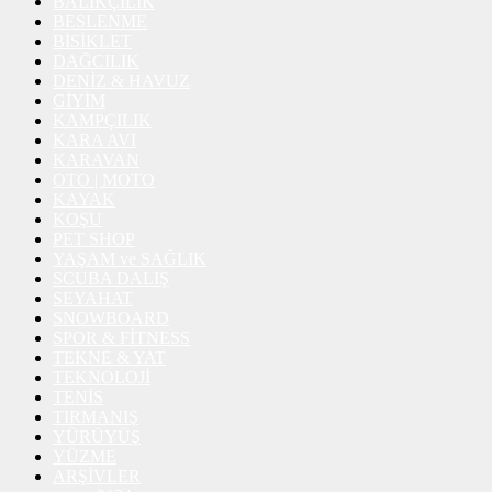
BALIKÇILIK
BESLENME
BİSİKLET
DAĞCILIK
DENİZ & HAVUZ
GİYİM
KAMPÇILIK
KARA AVI
KARAVAN
OTO | MOTO
KAYAK
KOŞU
PET SHOP
YAŞAM ve SAĞLIK
SCUBA DALIŞ
SEYAHAT
SNOWBOARD
SPOR & FİTNESS
TEKNE & YAT
TEKNOLOJİ
TENİS
TIRMANIŞ
YÜRÜYÜŞ
YÜZME
ARŞİVLER