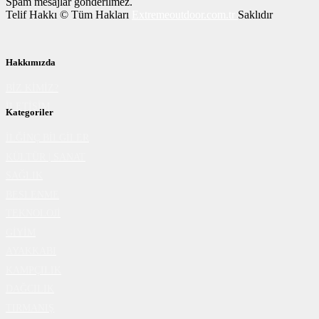
Spam mesajlar gönderilmez.
Telif Hakkı © Tüm Hakları
Extremeoutdoor.com.tr
Saklıdır
Hakkımızda
BİZ KİMİZ?
İLETİŞİM
Kategoriler
İLĞİNÇ BİLGİLER
KÜLTÜR | SANAT
SAĞLIK
BESLENME
TEKNOLOJİ
GİYİM
AYAKKABI
KAMPÇILIK
DAĞCILIK
TIRMANIŞ