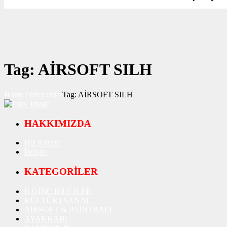
Tag: AİRSOFT SILH
Home
Tüm yazılar
Tag: AİRSOFT SILH
HAKKIMIZDA
Biz Kimiz?
İletişim
KATEGORİLER
İLGİNÇ BİLGİLER
KÜLTÜR | SANAT
AİRSOFT & PAİNTBALL
AYAKKABI