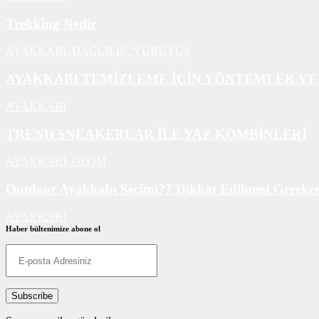
Trekking Nedir
AYAKKABI,
DAĞCILIK,
YÜRÜYÜŞ
AYAKKABI TEMİZLEME İÇİN YÖNTEMLER VE
AYAKKABI
TREND SNEAKERLAR İLE YAZ KOMBİNLERİ
AYAKKABI,
GİYİM
Outdoor Ayakkabı Seçimi?? Dikkat Edilmesi Gerekenl
AYAKKABI
Haber bültenimize abone ol