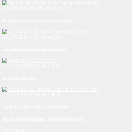
BALIKÇILIK
20 Ağustos 2024
Shore Jigging Nedir? Shore Jigging Nasıl Yapılır?
KAMPÇILIK
18 Temmuz 2024
Bushcraft Bıçağı Nedir? Özellikleri Nelerdir?
BALIKÇILIK
6 Temmuz 2024
MEZGİT BALIĞI AVI !!
BALIKÇILIK
6 Temmuz 2024
BALIKÇILIK TERİMLERİ VE ANLAMLARI
Ayakkabı Bağcığı Nasıl Bağlanır?
AYAKKABI