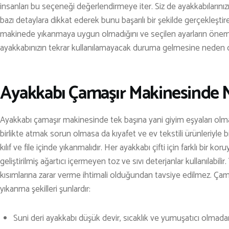
KARAVAN
insanları bu seçeneği değerlendirmeye iter. Siz de ayakkabılarını
OTO | MOTO
bazı detaylara dikkat ederek bunu başarılı bir şekilde gerçekleştir
makinede yıkanmaya uygun olmadığını ve seçilen ayarların öneml
KAYAK
ayakkabınızın tekrar kullanılamayacak duruma gelmesine neden ol
KOŞU
PET SHOP
Ayakkabı Çamaşır Makinesinde Na
YAŞAM VE SAĞLIK
Ayakkabı çamaşır makinesinde tek başına yani giyim eşyaları olm
SCUBA DALIŞ
birlikte atmak sorun olmasa da kıyafet ve ev tekstili ürünleriyle bi
SEYAHAT
kılıf ve file içinde yıkanmalıdır. Her ayakkabı çifti için farklı bir ko
SNOWBOARD
geliştirilmiş ağartıcı içermeyen toz ve sıvı deterjanlar kullanılabil
kısımlarına zarar verme ihtimali olduğundan tavsiye edilmez. Çam
SPOR & FİTNESS
yıkanma şekilleri şunlardır:
TEKNE & YAT
Suni deri ayakkabı düşük devir, sıcaklık ve yumuşatıcı olmad
TEKNOLOJİ