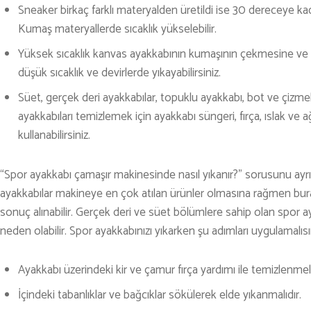
Sneaker birkaç farklı materyalden üretildi ise 30 dereceye kada
TENİS
Kumaş materyallerde sıcaklık yükselebilir.
TIRMANIŞ
Yüksek sıcaklık kanvas ayakkabının kumaşının çekmesine v
düşük sıcaklık ve devirlerde yıkayabilirsiniz.
YÜRÜYÜŞ
Süet, gerçek deri ayakkabılar, topuklu ayakkabı, bot ve çizme
YÜZME
ayakkabıları temizlemek için ayakkabı süngeri, fırça, ıslak ve
ARŞİVLER
kullanabilirsiniz.
“Spor ayakkabı çamaşır makinesinde nasıl yıkanır?” sorusunu ayrı
ayakkabılar makineye en çok atılan ürünler olmasına rağmen bura
sonuç alınabilir. Gerçek deri ve süet bölümlere sahip olan spor
neden olabilir. Spor ayakkabınızı yıkarken şu adımları uygulamalısı
Ayakkabı üzerindeki kir ve çamur fırça yardımı ile temizlenmeli
İçindeki tabanlıklar ve bağcıklar sökülerek elde yıkanmalıdır.