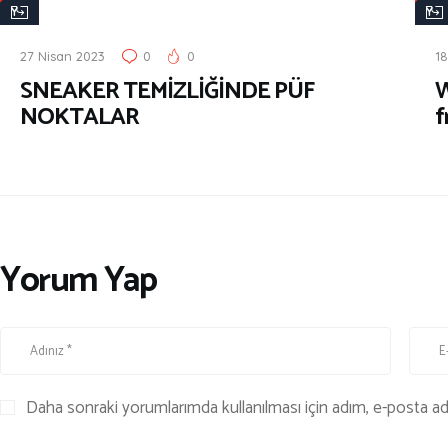
Y
Y
A
A
27 Nisan 2023
0
0
1
K
K
SNEAKER TEMİZLİĞİNDE PÜF
W
K
K
NOKTALAR
f
A
A
B
B
I
I
Yorum Yap
Daha sonraki yorumlarımda kullanılması için adım, e-posta adr