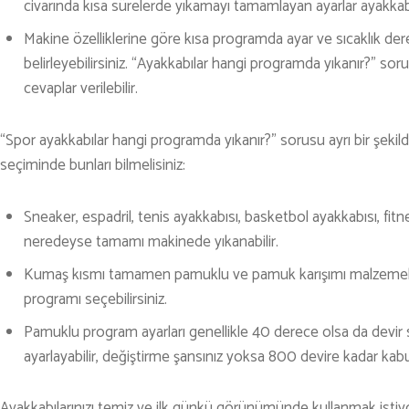
civarında kısa sürelerde yıkamayı tamamlayan ayarlar ayakkab
Makine özelliklerine göre kısa programda ayar ve sıcaklık der
belirleyebilirsiniz. “Ayakkabılar hangi programda yıkanır?” 
cevaplar verilebilir.
“Spor ayakkabılar hangi programda yıkanır?” sorusu ayrı bir şeki
seçiminde bunları bilmelisiniz:
Sneaker, espadril, tenis ayakkabısı, basketbol ayakkabısı, fitne
neredeyse tamamı makinede yıkanabilir.
Kumaş kısmı tamamen pamuklu ve pamuk karışımı malzemeler
programı seçebilirsiniz.
Pamuklu program ayarları genellikle 40 derece olsa da devir s
ayarlayabilir, değiştirme şansınız yoksa 800 devire kadar kabul 
Ayakkabılarınızı temiz ve ilk günkü görünümünde kullanmak istiyo