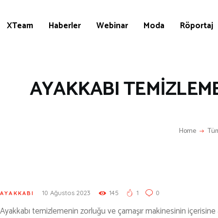
KÜLTÜR | SANAT
AİRSOFT & PAİNTBALL
XTeam
Haberler
Webinar
Moda
Röportaj
AYAKKABI
BALIKÇILIK
BESLENME
AYAKKABI TEMİZLEME
BİSİKLET
DAĞCILIK
Home
Tüm
DENİZ & HAVUZ
GİYİM
KAMPÇILIK
10 Ağustos 2023
145
1
0
AYAKKABI
KARA AVI
Ayakkabı temizlemenin zorluğu ve çamaşır makinesinin içerisine at