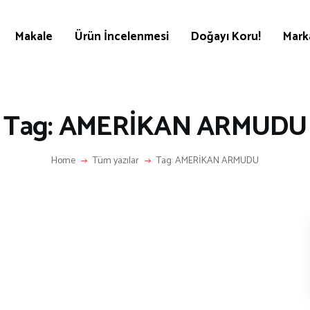
KÜLTÜR | SANAT
AİRSOFT & PAİNTBALL
Makale
Ürün İncelenmesi
Doğayı Koru!
Mark
AYAKKABI
BALIKÇILIK
BESLENME
Tag: AMERİKAN ARMUDU
BİSİKLET
Home
Tüm yazılar
Tag: AMERİKAN ARMUDU
DAĞCILIK
DENİZ & HAVUZ
GİYİM
KAMPÇILIK
KARA AVI