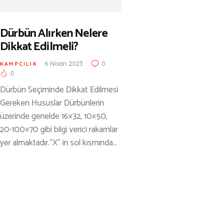
KÜLTÜR | SANAT
AİRSOFT & PAİNTBALL
Dürbün Alırken Nelere
AYAKKABI
Dikkat Edilmeli?
BALIKÇILIK
6 Nisan 2023
0
KAMPÇILIK
0
BESLENME
Dürbün Seçiminde Dikkat Edilmesi
BİSİKLET
Gereken Hususlar Dürbünlerin
üzerinde genelde 16×32, 10×50,
DAĞCILIK
20-100×70 gibi bilgi verici rakamlar
DENİZ & HAVUZ
yer almaktadır.“X” in sol kısmında…
GİYİM
KAMPÇILIK
KARA AVI