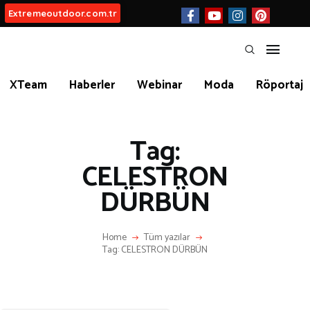
Extremeoutdoor.com.tr
HAKKIMIZDA
XTeam
Haberler
Webinar
Moda
Röportaj
BIZ KIMIZ?
Tag:
İLETIŞIM
CELESTRON
DÜRBÜN
KATEGORİLER
Home
Tüm yazılar
Tag: CELESTRON DÜRBÜN
İLGİNÇ BİLGİLER