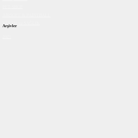
PET SHOP
AİRSOFT & PAİNTBALL
YAŞAM ve SAĞLIK
Arşivler
2025