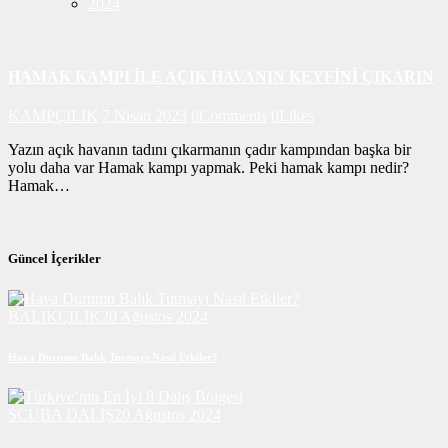
2024
HAMAK KAMPI İLE AÇIK HAVANIN KEYFİNİ ÇIKARIN
KAMPÇILIK
7 Nisan 2023
0
Comments
0
Likes
Yazın açık havanın tadını çıkarmanın çadır kampından başka bir
yolu daha var Hamak kampı yapmak. Peki hamak kampı nedir?
Hamak…
Güncel İçerikler
BALIKÇILIK
20 Ağustos 2024
Hava Durumu Balık Tutmayı Nasıl Etkiler?
SCUBA DALIŞ
20 Ağustos 2024