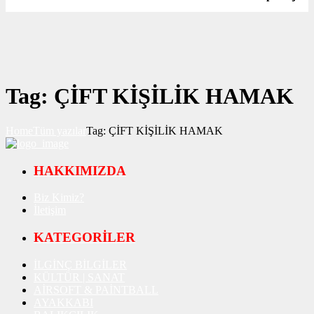
Tag: ÇİFT KİŞİLİK HAMAK
Home
Tüm yazılar
Tag: ÇİFT KİŞİLİK HAMAK
HAKKIMIZDA
Biz Kimiz?
İletişim
KATEGORİLER
İLGİNÇ BİLGİLER
KÜLTÜR | SANAT
AİRSOFT & PAİNTBALL
AYAKKABI