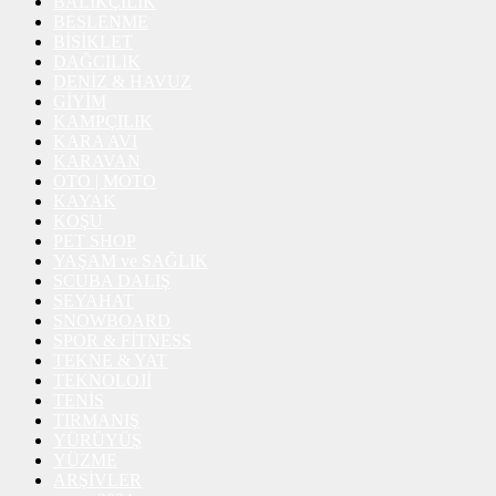
BALIKÇILIK
BESLENME
BİSİKLET
DAĞCILIK
DENİZ & HAVUZ
GİYİM
KAMPÇILIK
KARA AVI
KARAVAN
OTO | MOTO
KAYAK
KOŞU
PET SHOP
YAŞAM ve SAĞLIK
SCUBA DALIŞ
SEYAHAT
SNOWBOARD
SPOR & FİTNESS
TEKNE & YAT
TEKNOLOJİ
TENİS
TIRMANIŞ
YÜRÜYÜŞ
YÜZME
ARŞİVLER