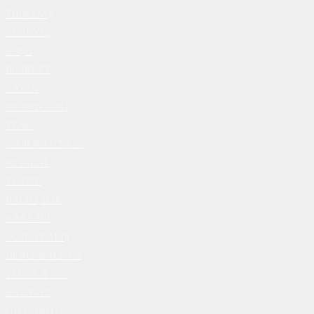
TIRMANIŞ
YÜRÜYÜŞ
KOŞU
BİSİKLET
KAYAK
SNOWBOARD
TENİS
SPOR & FİTNESS
SEYAHAT
YÜZME
BALIKÇILIK
KARA AVI
SCUBA DALIŞ
DENİZ & HAVUZ
TEKNE & YAT
KARAVAN
OTO | MOTO