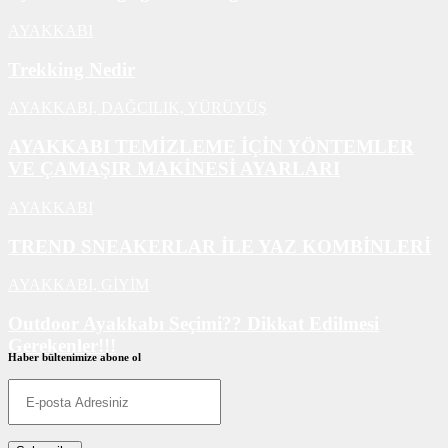
AYAKKABI
Trekking Nedir
AYAKKABI,
DAĞCILIK,
YÜRÜYÜŞ
AYAKKABI TEMİZLEME İÇİN YÖNTEMLER
VE ÇAMAŞIR MAKİNESİ AYARLARI
AYAKKABI
TREND SNEAKERLAR İLE YAZ KOMBİNLERİ
AYAKKABI,
GİYİM
Outdoor Ayakkabı Seçimi?? Dikkat Edilmesi
Gerekenler!!!
Haber bültenimize abone ol
AYAKKABI