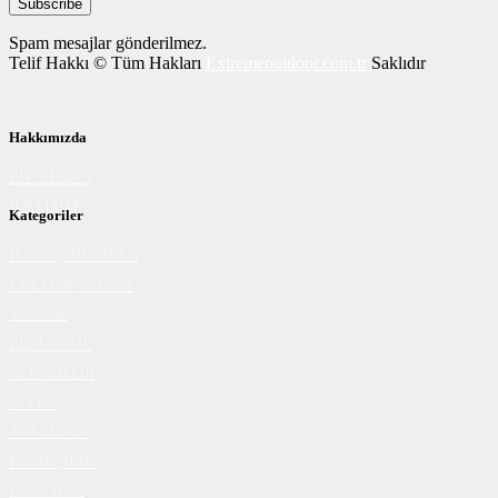
Spam mesajlar gönderilmez.
Telif Hakkı © Tüm Hakları
Extremeoutdoor.com.tr
Saklıdır
Hakkımızda
BİZ KİMİZ?
İLETİŞİM
Kategoriler
İLĞİNÇ BİLGİLER
KÜLTÜR | SANAT
SAĞLIK
BESLENME
TEKNOLOJİ
GİYİM
AYAKKABI
KAMPÇILIK
DAĞCILIK