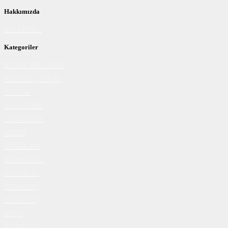
Hakkımızda
BİZ KİMİZ?
İLETİŞİM
Kategoriler
İLĞİNÇ BİLGİLER
KÜLTÜR | SANAT
SAĞLIK
BESLENME
TEKNOLOJİ
GİYİM
AYAKKABI
KAMPÇILIK
DAĞCILIK
TIRMANIŞ
YÜRÜYÜŞ
KOŞU
BİSİKLET