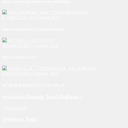
Shore Jigging Nedir? Shore Jigging Nasıl Yapılır?
KAMPÇILIK
18 Temmuz 2024
Bushcraft Bıçağı Nedir? Özellikleri Nelerdir?
BALIKÇILIK
6 Temmuz 2024
MEZGİT BALIĞI AVI !!
BALIKÇILIK
6 Temmuz 2024
BALIKÇILIK TERİMLERİ VE ANLAMLARI
Ayakkabı Bağcığı Nasıl Bağlanır?
AYAKKABI
Trekking Nedir