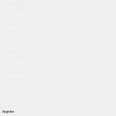
KAYAK
SNOWBOARD
TENİS
SPOR & FİTNESS
SEYAHAT
YÜZME
BALIKÇILIK
KARA AVI
SCUBA DALIŞ
DENİZ & HAVUZ
TEKNE & YAT
KARAVAN
OTO | MOTO
PET SHOP
AİRSOFT & PAİNTBALL
YAŞAM ve SAĞLIK
Arşivler