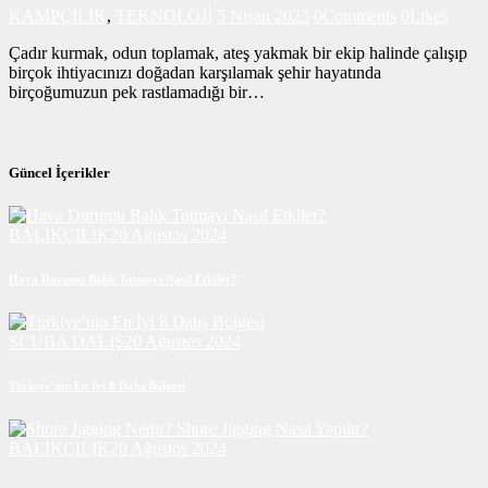
KAMPÇILIK
,
TEKNOLOJİ
5 Nisan 2023
0
Comments
0
Likes
Çadır kurmak, odun toplamak, ateş yakmak bir ekip halinde çalışıp
birçok ihtiyacınızı doğadan karşılamak şehir hayatında
birçoğumuzun pek rastlamadığı bir…
Güncel İçerikler
BALIKÇILIK
20 Ağustos 2024
Hava Durumu Balık Tutmayı Nasıl Etkiler?
SCUBA DALIŞ
20 Ağustos 2024
Türkiye’nin En İyi 8 Dalış Bölgesi
BALIKÇILIK
20 Ağustos 2024