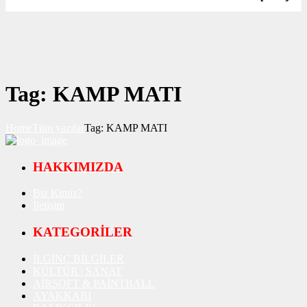
Tag: KAMP MATI
Home
Tüm yazılar
Tag: KAMP MATI
HAKKIMIZDA
Biz Kimiz?
İletişim
KATEGORİLER
İLGİNÇ BİLGİLER
KÜLTÜR | SANAT
AİRSOFT & PAİNTBALL
AYAKKABI