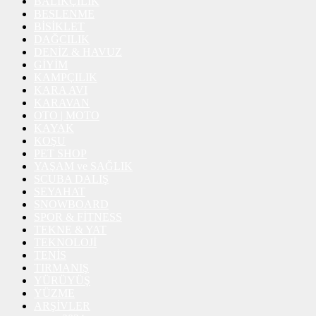
BALIKÇILIK
BESLENME
BİSİKLET
DAĞCILIK
DENİZ & HAVUZ
GİYİM
KAMPÇILIK
KARA AVI
KARAVAN
OTO | MOTO
KAYAK
KOŞU
PET SHOP
YAŞAM ve SAĞLIK
SCUBA DALIŞ
SEYAHAT
SNOWBOARD
SPOR & FİTNESS
TEKNE & YAT
TEKNOLOJİ
TENİS
TIRMANIŞ
YÜRÜYÜŞ
YÜZME
ARŞİVLER