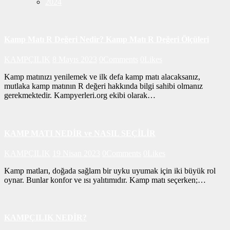
2024
Kamp Matı R Değeri Nedir? Kamp Matı R Değeri Ölçüleri
KAMPÇILIK
8 Mayıs 2023
0
Comments
0
Likes
Kamp matınızı yenilemek ve ilk defa kamp matı alacaksanız,
mutlaka kamp matının R değeri hakkında bilgi sahibi olmanız
gerekmektedir. Kampyerleri.org ekibi olarak…
KAMP MATI NEDİR ve NASIL SEÇİLİR
KAMPÇILIK
19 Nisan 2023
0
Comments
0
Likes
Kamp matları, doğada sağlam bir uyku uyumak için iki büyük rol
oynar. Bunlar konfor ve ısı yalıtımıdır. Kamp matı seçerken;…
KAMPÇILIK NEDİR?