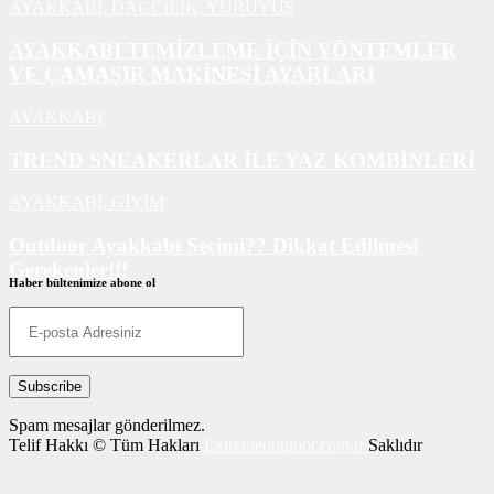
AYAKKABI,
DAĞCILIK,
YÜRÜYÜŞ
AYAKKABI TEMİZLEME İÇİN YÖNTEMLER
VE ÇAMAŞIR MAKİNESİ AYARLARI
AYAKKABI
TREND SNEAKERLAR İLE YAZ KOMBİNLERİ
AYAKKABI,
GİYİM
Outdoor Ayakkabı Seçimi?? Dikkat Edilmesi
Gerekenler!!!
Haber bültenimize abone ol
AYAKKABI
Spam mesajlar gönderilmez.
Telif Hakkı © Tüm Hakları
Extremeoutdoor.com.tr
Saklıdır