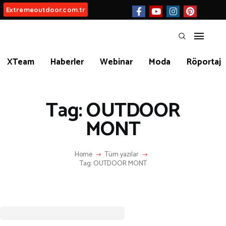
Extremeoutdoor.com.tr
HAKKIMIZDA
XTeam
Haberler
Webinar
Moda
Röportaj
BIZ KIMIZ?
Tag: OUTDOOR
İLETIŞIM
MONT
Home
Tüm yazılar
Tag: OUTDOOR MONT
KATEGORİLER
İLGİNÇ BİLGİLER