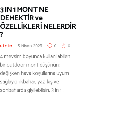
KÜLTÜR | SANAT
3 IN 1 MONT NE
AİRSOFT & PAİNTBALL
DEMEKTİR ve
ÖZELLİKLERİ NELERDİR
AYAKKABI
?
BALIKÇILIK
5 Nisan 2023
0
0
GİYİM
BESLENME
4 mevsim boyunca kullanılabilen
BİSİKLET
bir outdoor mont düşünün;
değişken hava koşullarına uyum
DAĞCILIK
sağlayıp ilkbahar, yaz, kış ve
DENİZ & HAVUZ
sonbaharda giyilebilsin. 3 in 1…
GİYİM
KAMPÇILIK
KARA AVI