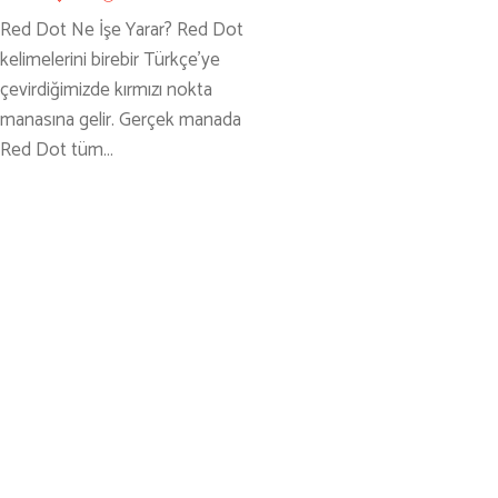
KARAVAN
Red Dot Ne İşe Yarar? Red Dot
OTO | MOTO
kelimelerini birebir Türkçe’ye
KAYAK
çevirdiğimizde kırmızı nokta
manasına gelir. Gerçek manada
KOŞU
Red Dot tüm…
PET SHOP
YAŞAM VE SAĞLIK
SCUBA DALIŞ
SEYAHAT
SNOWBOARD
SPOR & FİTNESS
TEKNE & YAT
TEKNOLOJİ