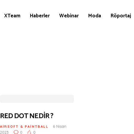
KÜLTÜR | SANAT
AİRSOFT & PAİNTBALL
XTeam
Haberler
Webinar
Moda
Röportaj
AYAKKABI
BALIKÇILIK
BESLENME
BİSİKLET
DAĞCILIK
DENİZ & HAVUZ
GİYİM
KAMPÇILIK
RED DOT NEDİR ?
KARA AVI
6 Nisan
AİRSOFT & PAİNTBALL
2023
0
0