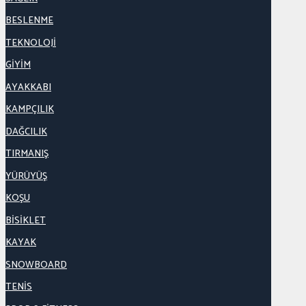
BESLENME
TEKNOLOJİ
GİYİM
AYAKKABI
KAMPÇILIK
DAĞCILIK
TIRMANIŞ
YÜRÜYÜŞ
KOŞU
BİSİKLET
KAYAK
SNOWBOARD
TENİS