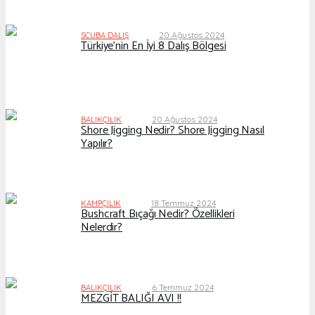
20 Ağustos 2024
SCUBA DALIŞ
Türkiye’nin En İyi 8 Dalış Bölgesi
20 Ağustos 2024
BALIKÇILIK
Shore Jigging Nedir? Shore Jigging Nasıl
Yapılır?
18 Temmuz 2024
KAMPÇILIK
Bushcraft Bıçağı Nedir? Özellikleri
Nelerdir?
6 Temmuz 2024
BALIKÇILIK
MEZGİT BALIĞI AVI !!