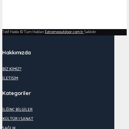
Telif Hakkı © Tüm Hakları
Extremeoutdoor.com.tr
Saklıdır
Hakkımızda
BİZ KİMİZ?
İLETİŞİM
Kategoriler
İLĞİNÇ BİLGİLER
KÜLTÜR | SANAT
SAĞLIK