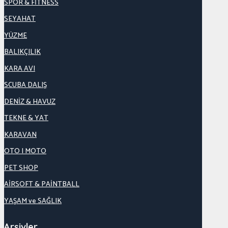
SPOR & FİTNESS
SEYAHAT
YÜZME
BALIKÇILIK
KARA AVI
SCUBA DALIŞ
DENİZ & HAVUZ
TEKNE & YAT
KARAVAN
OTO | MOTO
PET SHOP
AİRSOFT & PAİNTBALL
YAŞAM ve SAĞLIK
Arşivler