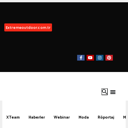
Extremeoutdoor.com.tr
XTeam
Haberler
Webinar
Moda
Röportaj
Ma