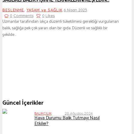
SAĞLIKLI BALIK PİŞİRME TEKNİKLERİNİ KEŞFEDİN…
BESLENME
,
YAŞAM ve SAĞLIK
6 Nisan 2023
0
Comments
0
Likes
Uzmanlar tarafından sıkça düzenli tüketilmesi gerektiği vurgulanan
balık, sağlığa pek çok yararı olan bir gıda. Düzenli ve sağlıklı bir
şekilde…
Güncel İçerikler
20 Ağustos 2024
BALIKÇILIK
Hava Durumu Balık Tutmayı Nasıl
Etkiler?