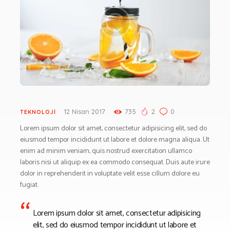
BESLENME
BİSİKLET
DAĞCILIK
DENİZ & HAVUZ
GİYİM
KAMPÇILIK
KARA AVI
KARAVAN
12 Nisan 2017
735
2
0
TEKNOLOJİ
OTO | MOTO
Lorem ipsum dolor sit amet, consectetur adipisicing elit, sed do
KAYAK
eiusmod tempor incididunt ut labore et dolore magna aliqua. Ut
enim ad minim veniam, quis nostrud exercitation ullamco
KOŞU
laboris nisi ut aliquip ex ea commodo consequat. Duis aute irure
PET SHOP
dolor in reprehenderit in voluptate velit esse cillum dolore eu
YAŞAM VE SAĞLIK
fugiat.
SCUBA DALIŞ
Lorem ipsum dolor sit amet, consectetur adipisicing
SEYAHAT
elit, sed do eiusmod tempor incididunt ut labore et