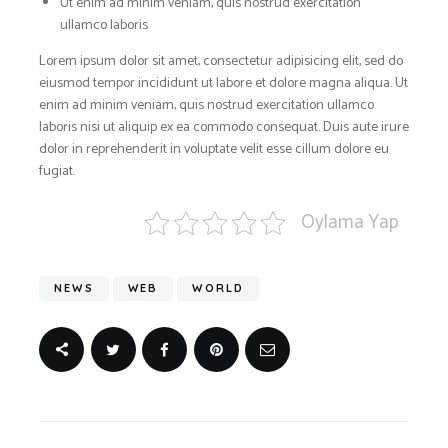
Ut enim ad minim veniam, quis nostrud exercitation
ullamco laboris
Lorem ipsum dolor sit amet, consectetur adipisicing elit, sed do
eiusmod tempor incididunt ut labore et dolore magna aliqua. Ut
enim ad minim veniam, quis nostrud exercitation ullamco
laboris nisi ut aliquip ex ea commodo consequat. Duis aute irure
dolor in reprehenderit in voluptate velit esse cillum dolore eu
fugiat.
Oylama Yap
NEWS
WEB
WORLD