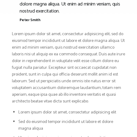
SNOWBOARD
dolore magna aliqua. Ut enim ad minim veniam, quis
SPOR & FİTNESS
nostrud exercitation.
TEKNE & YAT
Peter Smith
TEKNOLOJİ
Lorem ipsum dolor sit amet, consectetur adipisicing elit, sed do
TENİS
eiusmod tempor incididunt ut labore et dolore magna aliqua. Ut
TIRMANIŞ
enim ad minim veniam, quis nostrud exercitation ullamco
YÜRÜYÜŞ
laboris nisi ut aliquip ex ea commodo consequat. Duis aute irure
dolor in reprehenderit in voluptate velit esse cillum dolore eu
YÜZME
fugiat nulla pariatur. Excepteur sint occaecat cupidatat non
ARŞİVLER
proident, sunt in culpa qui officia deserunt mollit anim id est
laborum. Sed ut perspiciatis unde omnis iste natus error sit
voluptatem accusantium doloremque laudantium, totam rem
aperiam, eaque ipsa quae ab illo inventore veritatis et quasi
architecto beatae vitae dicta sunt explicabo.
Lorem ipsum dolor sit amet, consectetur adipisicing elit
Sed do eiusmod tempor incididunt ut labore et dolore
magna aliqua