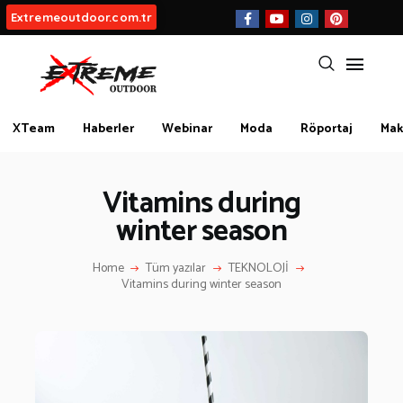
Extremeoutdoor.com.tr
HAKKIMIZDA
XTeam
Haberler
Webinar
Moda
Röportaj
Mak
BIZ KIMIZ?
Vitamins during
İLETIŞIM
winter season
KATEGORİLER
Home
Tüm yazılar
TEKNOLOJİ
İLGİNÇ BİLGİLER
Vitamins during winter season
KÜLTÜR | SANAT
AİRSOFT & PAİNTBALL
AYAKKABI
BALIKÇILIK