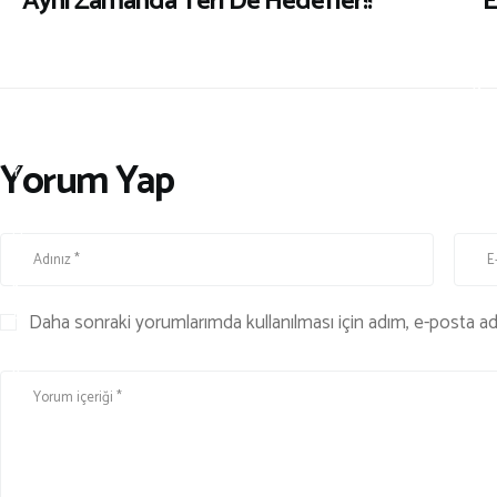
Aynı Zamanda Teri De Hedefler!!
E
B
L
I
I
,
K
G
İ
Yorum Yap
Y
İ
M
,
K
Daha sonraki yorumlarımda kullanılması için adım, e-posta adr
A
M
P
Ç
I
L
I