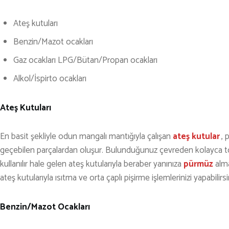
Ateş kutuları
Benzin/Mazot ocakları
Gaz ocakları LPG/Bütan/Propan ocakları
Alkol/İspirto ocakları
Ateş Kutuları
En basit şekliyle odun mangalı mantığıyla çalışan
ateş kutular
ı
, 
geçebilen parçalardan oluşur. Bulunduğunuz çevreden kolayca top
kullanılır hale gelen ateş kutularıyla beraber yanınıza
pürmüz
alma
ateş kutularıyla ısıtma ve orta çaplı pişirme işlemlerinizi yapabilirsi
Benzin/Mazot Ocakları