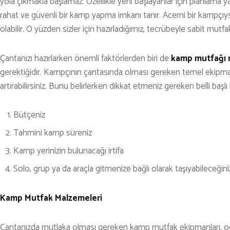
KARAVAN
yola çıkmakla başlamaz. Özellikle yeni başlayanlar için planlama
rahat ve güvenli bir kamp yapma imkanı tanır. Acemi bir kampçı
OTO | MOTO
olabilir. O yüzden sizler için hazırladığımız, tecrübeyle sabit mutfa
KAYAK
Çantanızı hazırlarken önemli faktörlerden biri de
kamp mutfağı 
KOŞU
gerektiğidir. Kampçının çantasında olması gereken temel ekipmanl
PET SHOP
artırabilirsiniz. Bunu belirlerken dikkat etmeniz gereken belli başlı
YAŞAM VE SAĞLIK
Bütçeniz
SCUBA DALIŞ
Tahmini kamp süreniz
SEYAHAT
Kamp yerinizin bulunacağı irtifa
SNOWBOARD
Solo, grup ya da araçla gitmenize bağlı olarak taşıyabileceğiniz
SPOR & FİTNESS
Kamp Mutfak Malzemeleri
TEKNE & YAT
TEKNOLOJİ
Çantanızda mutlaka olması gereken kamp mutfak ekipmanları, oca