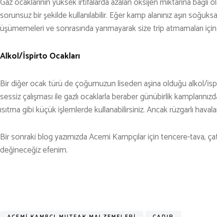
Gaz ocaklarının yüksek irtifalarda azalan oksijen miktarına bağlı olar
sorunsuz bir şekilde kullanılabilir. Eğer kamp alanınız aşırı soğuks
üşümemeleri ve sonrasında yanmayarak size trip atmamaları içi
Alkol/İspirto Ocakları
Bir diğer ocak türü de çoğumuzun liseden aşina olduğu alkol/ispir
sessiz çalışması ile gazlı ocaklarla beraber günübirlik kamplarını
ısıtma gibi küçük işlemlerde kullanabilirsiniz. Ancak rüzgarlı havala
Bir sonraki blog yazımızda Acemi Kampçılar için tencere-tava, çata
değineceğiz efenim.
ACEMİ KAMPÇI MUTFAK MALZEMELERİ
ÇADIR