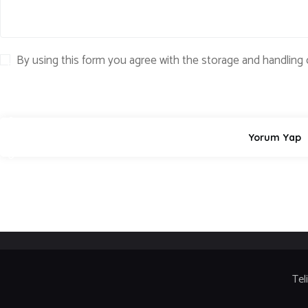
K
,
T
By using this form you agree with the storage and handling 
E
K
N
O
L
O
J
İ
Tel