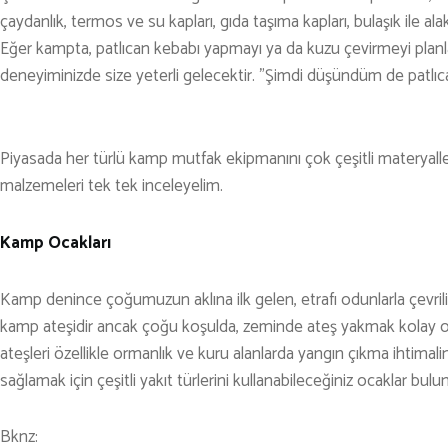
çaydanlık, termos ve su kapları, gıda taşıma kapları, bulaşık ile a
TENİS
Eğer kampta, patlıcan kebabı yapmayı ya da kuzu çevirmeyi plan
TIRMANIŞ
deneyiminizde size yeterli gelecektir. ”Şimdi düşündüm de patlıca
YÜRÜYÜŞ
YÜZME
Piyasada her türlü kamp mutfak ekipmanını çok çeşitli materyallerd
malzemeleri tek tek inceleyelim.
ARŞİVLER
Kamp Ocakları
Kamp denince çoğumuzun aklına ilk gelen, etrafı odunlarla çevrili, h
kamp ateşidir ancak çoğu koşulda, zeminde ateş yakmak kolay 
ateşleri özellikle ormanlık ve kuru alanlarda yangın çıkma ihtimalin
sağlamak için çeşitli yakıt türlerini kullanabileceğiniz ocaklar bulun
Bknz: