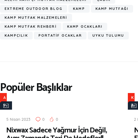
EXTREME OUTDOOR BLOG
KAMP
KAMP MUTFAĞI
KAMP MUTFAK MALZEMELERİ
KAMP MUTFAK REHBERİ
KAMP OCAKLARI
KAMPÇILIK
PORTATİF OCAKLAR
UYKU TULUMU
Popüler Başlıklar
A
K
Y
A
A
M
5 Nisan 2023
0
0
2 
K
P
Nixwax Sadece Yağmur İçin Değil,
N
K
Ç
A
I