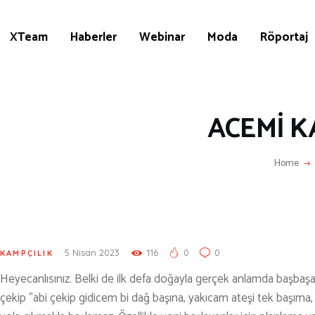
KÜLTÜR | SANAT
AİRSOFT & PAİNTBALL
XTeam
Haberler
Webinar
Moda
Röportaj
AYAKKABI
BALIKÇILIK
BESLENME
ACEMİ K
BİSİKLET
Home
DAĞCILIK
DENİZ & HAVUZ
GİYİM
KAMPÇILIK
5 Nisan 2023
116
0
0
KAMPÇILIK
Heyecanlısınız. Belki de ilk defa doğayla gerçek anlamda başbaşa 
KARA AVI
çekip ”abi çekip gidicem bi dağ başına, yakıcam ateşi tek başıma