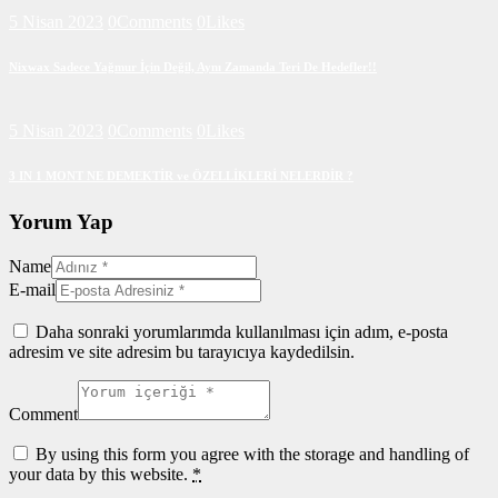
5 Nisan 2023
0
Comments
0
Likes
Nixwax Sadece Yağmur İçin Değil, Aynı Zamanda Teri De Hedefler!!
5 Nisan 2023
0
Comments
0
Likes
3 IN 1 MONT NE DEMEKTİR ve ÖZELLİKLERİ NELERDİR ?
Yorum Yap
Name
E-mail
Daha sonraki yorumlarımda kullanılması için adım, e-posta
adresim ve site adresim bu tarayıcıya kaydedilsin.
Comment
By using this form you agree with the storage and handling of
your data by this website.
*