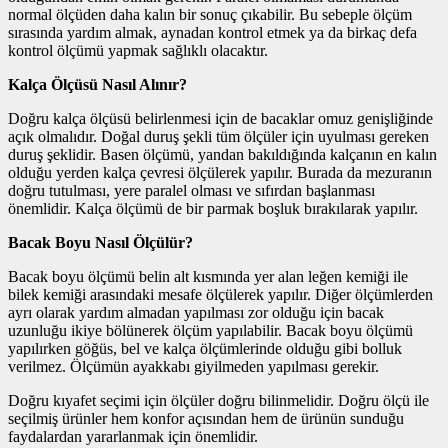
normal ölçüden daha kalın bir sonuç çıkabilir. Bu sebeple ölçüm
sırasında yardım almak, aynadan kontrol etmek ya da birkaç defa
kontrol ölçümü yapmak sağlıklı olacaktır.
Kalça Ölçüsü Nasıl Alınır?
Doğru kalça ölçüsü belirlenmesi için de bacaklar omuz genişliğinde
açık olmalıdır. Doğal duruş şekli tüm ölçüler için uyulması gereken
duruş şeklidir. Basen ölçümü, yandan bakıldığında kalçanın en kalın
olduğu yerden kalça çevresi ölçülerek yapılır. Burada da mezuranın
doğru tutulması, yere paralel olması ve sıfırdan başlanması
önemlidir. Kalça ölçümü de bir parmak boşluk bırakılarak yapılır.
Bacak Boyu Nasıl Ölçülür?
Bacak boyu ölçümü belin alt kısmında yer alan leğen kemiği ile
bilek kemiği arasındaki mesafe ölçülerek yapılır. Diğer ölçümlerden
ayrı olarak yardım almadan yapılması zor olduğu için bacak
uzunluğu ikiye bölünerek ölçüm yapılabilir. Bacak boyu ölçümü
yapılırken göğüs, bel ve kalça ölçümlerinde olduğu gibi bolluk
verilmez. Ölçümün ayakkabı giyilmeden yapılması gerekir.
Doğru kıyafet seçimi için ölçüler doğru bilinmelidir. Doğru ölçü ile
seçilmiş ürünler hem konfor açısından hem de ürünün sunduğu
faydalardan yararlanmak için önemlidir.