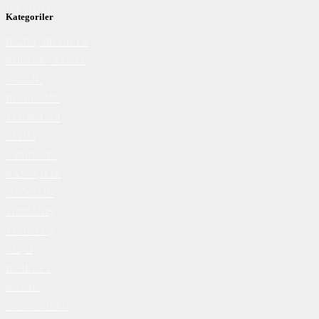
İLETİŞİM
Kategoriler
İLĞİNÇ BİLGİLER
KÜLTÜR | SANAT
SAĞLIK
BESLENME
TEKNOLOJİ
GİYİM
AYAKKABI
KAMPÇILIK
DAĞCILIK
TIRMANIŞ
YÜRÜYÜŞ
KOŞU
BİSİKLET
KAYAK
SNOWBOARD