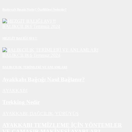
Bushcraft Bıçağı Nedir? Özellikleri Nelerdir?
BALIKÇILIK
6 Temmuz 2024
MEZGİT BALIĞI AVI !!
BALIKÇILIK
6 Temmuz 2024
BALIKÇILIK TERİMLERİ VE ANLAMLARI
Ayakkabı Bağcığı Nasıl Bağlanır?
AYAKKABI
Trekking Nedir
AYAKKABI,
DAĞCILIK,
YÜRÜYÜŞ
AYAKKABI TEMİZLEME İÇİN YÖNTEMLER
VE ÇAMAŞIR MAKİNESİ AYARLARI