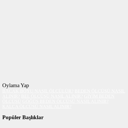
Oylama Yap
BACAK BOYU NASIL ÖLÇÜLÜR?
BEDEN ÖLÇÜSÜ NASIL
ALINIR?
BEL ÖLÇÜSÜ NASIL ALINIR?
GİYİM BEDEN
ÖLÇÜSÜ
GÖĞÜS BEDEN ÖLÇÜSÜ NASIL ALINIR?
KALÇA ÖLÇÜSÜ NASIL ALINIR?
Popüler Başlıklar