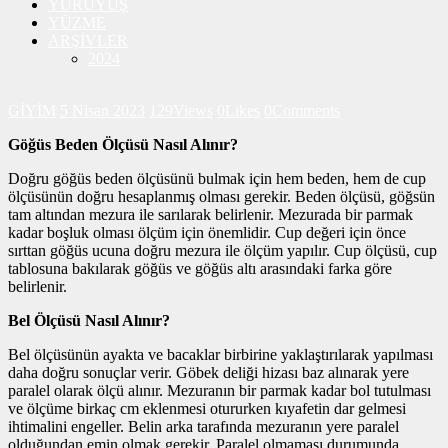
YÜRÜYÜŞ
YÜZME
ARŞİVLER
2024
GİYİM
5 Nisan 2023
129
Views
0
Likes
0
Comments
Göğüs Beden Ölçüsü Nasıl Alınır?
Doğru göğüs beden ölçüsünü bulmak için hem beden, hem de cup
ölçüsünün doğru hesaplanmış olması gerekir. Beden ölçüsü, göğsün
tam altından mezura ile sarılarak belirlenir. Mezurada bir parmak
kadar boşluk olması ölçüm için önemlidir. Cup değeri için önce
sırttan göğüs ucuna doğru mezura ile ölçüm yapılır. Cup ölçüsü, cup
tablosuna bakılarak göğüs ve göğüs altı arasındaki farka göre
belirlenir.
Bel Ölçüsü Nasıl Alınır?
Bel ölçüsünün ayakta ve bacaklar birbirine yaklaştırılarak yapılması
daha doğru sonuçlar verir. Göbek deliği hizası baz alınarak yere
paralel olarak ölçü alınır. Mezuranın bir parmak kadar bol tutulması
ve ölçüme birkaç cm eklenmesi otururken kıyafetin dar gelmesi
ihtimalini engeller. Belin arka tarafında mezuranın yere paralel
olduğundan emin olmak gerekir. Paralel olmaması durumunda