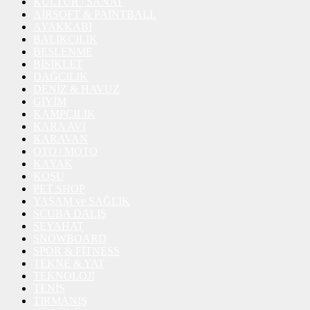
KÜLTÜR | SANAT
AİRSOFT & PAİNTBALL
AYAKKABI
BALIKÇILIK
BESLENME
BİSİKLET
DAĞCILIK
DENİZ & HAVUZ
GİYİM
KAMPÇILIK
KARA AVI
KARAVAN
OTO | MOTO
KAYAK
KOŞU
PET SHOP
YAŞAM ve SAĞLIK
SCUBA DALIŞ
SEYAHAT
SNOWBOARD
SPOR & FİTNESS
TEKNE & YAT
TEKNOLOJİ
TENİS
TIRMANIŞ