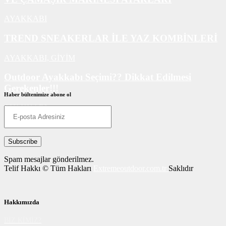
AYAKKABI
TREND SNEAKERLAR İLE YAZ KOMBİNLERİ
AYAKKABI,
GİYİM
Outdoor Ayakkabı Seçimi?? Dikkat Edilmesi
Gerekenler!!!
Haber bültenimize abone ol
AYAKKABI
Spam mesajlar gönderilmez.
Telif Hakkı © Tüm Hakları
Extremeoutdoor.com.tr
Saklıdır
Hakkımızda
BİZ KİMİZ?