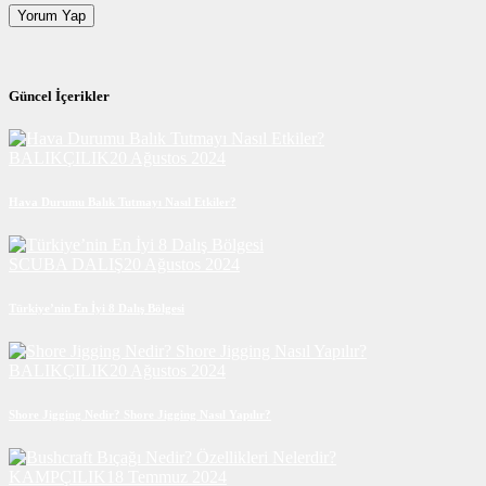
Güncel İçerikler
BALIKÇILIK
20 Ağustos 2024
Hava Durumu Balık Tutmayı Nasıl Etkiler?
SCUBA DALIŞ
20 Ağustos 2024
Türkiye’nin En İyi 8 Dalış Bölgesi
BALIKÇILIK
20 Ağustos 2024
Shore Jigging Nedir? Shore Jigging Nasıl Yapılır?
KAMPÇILIK
18 Temmuz 2024