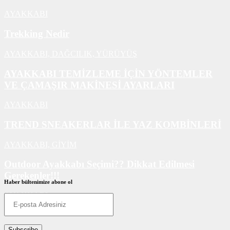
AYAKKABI
Trekking Nedir
AYAKKABI,
DAĞCILIK,
YÜRÜYÜŞ
AYAKKABI TEMİZLEME İÇİN YÖNTEMLER
VE ÇAMAŞIR MAKİNESİ AYARLARI
AYAKKABI
TREND SNEAKERLAR İLE YAZ KOMBİNLERİ
AYAKKABI,
GİYİM
Outdoor Ayakkabı Seçimi?? Dikkat Edilmesi
Gerekenler!!!
Haber bültenimize abone ol
AYAKKABI