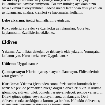
kullanılmasını tavsiye etmiyoruz. Bu tarz ürünler, ayakkabınızın
hava akımını etkileyebilirler. Sadece üretici tarafından tavsiye edilen
uygulamaları, cilaları, kremleri ve kaplamaları kullanın.
Leke çıkarma:
üretici talimatlarını uygulayın.
Koku giderici spreyler ve özel koku uygulamaları, Gore tex
kaplamasının özelliklerini etkilemez.
Eldiven
Yıkama
: Az. miktar deterjan ve ılık suyla elde yıkayın. Yumuşatıcı
kullanmayın. Kuru temizleme: Uygulanamaz
Ütüleme:
Uygulanamaz
Çamaşır suyu:
Klorinli çamaşır suyu kullanmayın. Eldivenleriniz
zarar görebilir
Kurulama:
Yıkama işleminden sonra, fazla sudan kurtulmak için
nazik bir şekilde parmaktan bileğe doğru eldivenleri sıkın. Kurutma
işleminde, eldiven, bilek bölgeleri aşağıya gelecek şekilde yerleştirin
Direkt güneş ışığına veya ısıtıcıya maruz bırakmayın. Deri
eldivenleri oda sıcaklığında kurumaya bırakın. Kabuklu eldivenler,
düşük ısıda kurutma makinesinde kurutulabilir