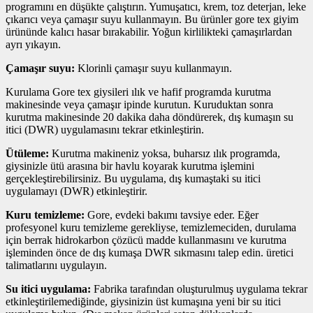
programını en düşükte çalıştırın. Yumuşatıcı, krem, toz deterjan, leke
çıkarıcı veya çamaşır suyu kullanmayın. Bu ürünler gore tex giyim
ürününde kalıcı hasar bırakabilir. Yoğun kirlilikteki çamaşırlardan
ayrı yıkayın.
Çamaşır suyu:
Klorinli çamaşır suyu kullanmayın.
Kurulama Gore tex giysileri ılık ve hafif programda kurutma
makinesinde veya çamaşır ipinde kurutun. Kuruduktan sonra
kurutma makinesinde 20 dakika daha döndürerek, dış kumaşın su
itici (DWR) uygulamasını tekrar etkinleştirin.
Ütüleme:
Kurutma makineniz yoksa, buharsız ılık programda,
giysinizle ütü arasına bir havlu koyarak kurutma işlemini
gerçekleştirebilirsiniz. Bu uygulama, dış kumaştaki su itici
uygulamayı (DWR) etkinleştirir.
Kuru temizleme:
Gore, evdeki bakımı tavsiye eder. Eğer
profesyonel kuru temizleme gerekliyse, temizlemeciden, durulama
için berrak hidrokarbon çözücü madde kullanmasını ve kurutma
işleminden önce de dış kumaşa DWR sıkmasını talep edin. üretici
talimatlarını uygulayın.
Su itici uygulama:
Fabrika tarafından oluşturulmuş uygulama tekrar
etkinleştirilemediğinde, giysinizin üst kumaşına yeni bir su itici