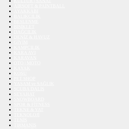
KÜLTÜR | SANAT
AİRSOFT & PAİNTBALL
AYAKKABI
BALIKÇILIK
BESLENME
BİSİKLET
DAĞCILIK
DENİZ & HAVUZ
GİYİM
KAMPÇILIK
KARA AVI
KARAVAN
OTO | MOTO
KAYAK
KOŞU
PET SHOP
YAŞAM ve SAĞLIK
SCUBA DALIŞ
SEYAHAT
SNOWBOARD
SPOR & FİTNESS
TEKNE & YAT
TEKNOLOJİ
TENİS
TIRMANIŞ