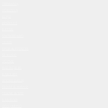
TIRMANIŞ
YÜRÜYÜŞ
KOŞU
BİSİKLET
KAYAK
SNOWBOARD
TENİS
SPOR & FİTNESS
SEYAHAT
YÜZME
BALIKÇILIK
KARA AVI
SCUBA DALIŞ
DENİZ & HAVUZ
TEKNE & YAT
KARAVAN
OTO | MOTO