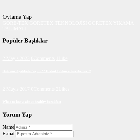
Oylama Yap
GORE-TEX
GORETEX TEKNOLOJİSİ
GORETEX YIKAMA
TALİMATI
Popüler Başlıklar
2 Mayıs 2023
0
Comments
1
Like
Outdoor Ayakkabı Seçimi?? Dikkat Edilmesi Gerekenler!!!
2 Mayıs 2017
0
Comments
2
Likes
What to know about healthy breakfast
Yorum Yap
Name
E-mail