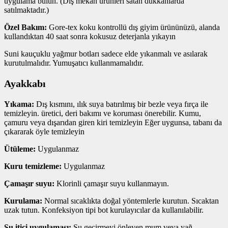
uygulama bulun. (Dış mekan ürünleri satan dükkanlarda
satılmaktadır.)
Özel Bakım:
Gore-tex koku kontrollü dış giyim ürününüzü, alanda
kullandıktan 40 saat sonra kokusuz deterjanla yıkayın
Suni kauçuklu yağmur botları sadece elde yıkanmalı ve asılarak
kurutulmalıdır. Yumuşatıcı kullanmamalıdır.
Ayakkabı
Yıkama:
Dış kısmını, ılık suya batırılmış bir bezle veya fırça ile
temizleyin. üretici, deri bakımı ve koruması önerebilir. Kumu,
çamuru veya dışarıdan giren kiri temizleyin Eğer uygunsa, tabanı da
çıkararak öyle temizleyin
Ütüleme:
Uygulanmaz
Kuru temizleme:
Uygulanmaz
Çamaşır suyu:
Klorinli çamaşır suyu kullanmayın.
Kurulama:
Normal sıcaklıkta doğal yöntemlerle kurutun. Sıcaktan
uzak tutun. Konfeksiyon tipi bot kurulayıcılar da kullanılabilir.
Su itici uygulaması:
Su geçirmeyi önleyen mum veya yağ