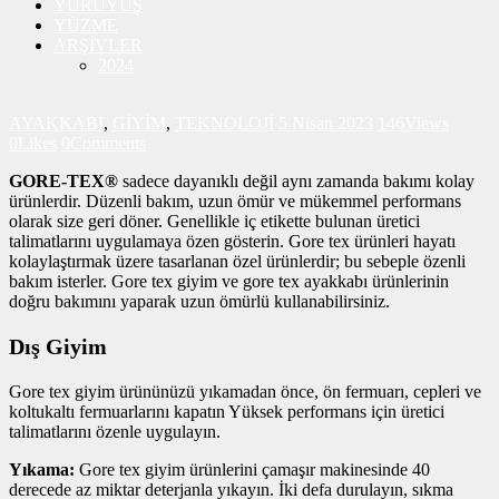
YÜRÜYÜŞ
YÜZME
ARŞİVLER
2024
AYAKKABI
,
GİYİM
,
TEKNOLOJİ
5 Nisan 2023
146
Views
0
Likes
0
Comments
GORE-TEX®
sadece dayanıklı değil aynı zamanda bakımı kolay
ürünlerdir. Düzenli bakım, uzun ömür ve mükemmel performans
olarak size geri döner. Genellikle iç etikette bulunan üretici
talimatlarını uygulamaya özen gösterin. Gore tex ürünleri hayatı
kolaylaştırmak üzere tasarlanan özel ürünlerdir; bu sebeple özenli
bakım isterler. Gore tex giyim ve gore tex ayakkabı ürünlerinin
doğru bakımını yaparak uzun ömürlü kullanabilirsiniz.
Dış Giyim
Gore tex giyim ürününüzü yıkamadan önce, ön fermuarı, cepleri ve
koltukaltı fermuarlarını kapatın Yüksek performans için üretici
talimatlarını özenle uygulayın.
Yıkama:
Gore tex giyim ürünlerini çamaşır makinesinde 40
derecede az miktar deterjanla yıkayın. İki defa durulayın, sıkma