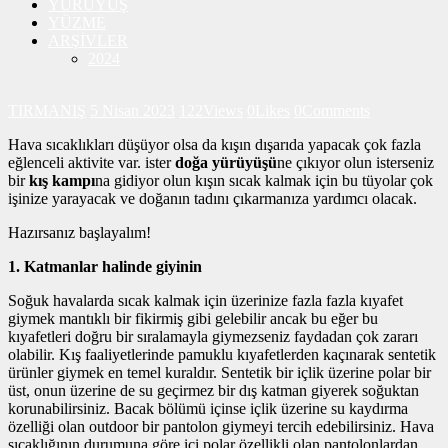
YÜRÜYÜŞ
YÜZME
ARŞİVLER
2024
TIRMANIŞ
5 Nisan 2023
122
Views
0
Likes
0
Comments
Hava sıcaklıkları düşüyor olsa da kışın dışarıda yapacak çok fazla
eğlenceli aktivite var. ister
doğa yürüyüşü
ne çıkıyor olun isterseniz
bir
kış kampı
na gidiyor olun kışın sıcak kalmak için bu tüyolar çok
işinize yarayacak ve doğanın tadını çıkarmanıza yardımcı olacak.
Hazırsanız başlayalım!
1. Katmanlar halinde giyinin
Soğuk havalarda sıcak kalmak için üzerinize fazla fazla kıyafet
giymek mantıklı bir fikirmiş gibi gelebilir ancak bu eğer bu
kıyafetleri doğru bir sıralamayla giymezseniz faydadan çok zararı
olabilir. Kış faaliyetlerinde pamuklu kıyafetlerden kaçınarak sentetik
ürünler giymek en temel kuraldır. Sentetik bir içlik üzerine polar bir
üst, onun üzerine de su geçirmez bir dış katman giyerek soğuktan
korunabilirsiniz. Bacak bölümü içinse içlik üzerine su kaydırma
özelliği olan outdoor bir pantolon giymeyi tercih edebilirsiniz. Hava
sıcaklığının durumuna göre içi polar özellikli olan pantolonlardan