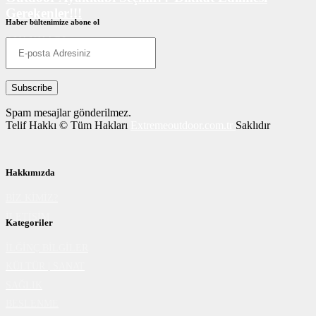
Gerekenler!!!
Haber bültenimize abone ol
AYAKKABI
Spam mesajlar gönderilmez.
Telif Hakkı © Tüm Hakları
Extremeoutdoor.com.tr
Saklıdır
Hakkımızda
BİZ KİMİZ?
İLETİŞİM
Kategoriler
İLĞİNÇ BİLGİLER
KÜLTÜR | SANAT
SAĞLIK
BESLENME