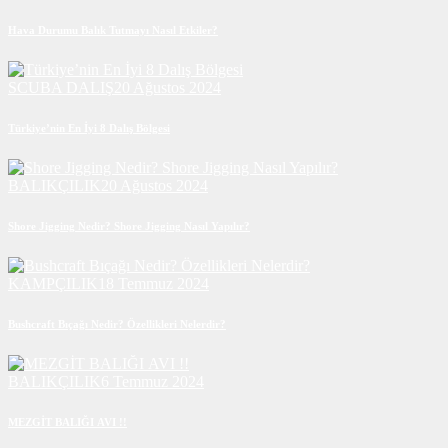
Hava Durumu Balık Tutmayı Nasıl Etkiler?
SCUBA DALIŞ
20 Ağustos 2024
Türkiye’nin En İyi 8 Dalış Bölgesi
BALIKÇILIK
20 Ağustos 2024
Shore Jigging Nedir? Shore Jigging Nasıl Yapılır?
KAMPÇILIK
18 Temmuz 2024
Bushcraft Bıçağı Nedir? Özellikleri Nelerdir?
BALIKÇILIK
6 Temmuz 2024
MEZGİT BALIĞI AVI !!