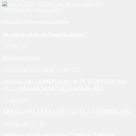
BALIKÇILIK
6 Temmuz 2024
BALIKÇILIK TERİMLERİ VE ANLAMLARI
Ayakkabı Bağcığı Nasıl Bağlanır?
AYAKKABI
Trekking Nedir
AYAKKABI,
DAĞCILIK,
YÜRÜYÜŞ
AYAKKABI TEMİZLEME İÇİN YÖNTEMLER
VE ÇAMAŞIR MAKİNESİ AYARLARI
AYAKKABI
TREND SNEAKERLAR İLE YAZ KOMBİNLERİ
AYAKKABI,
GİYİM
Outdoor Ayakkabı Seçimi?? Dikkat Edilmesi