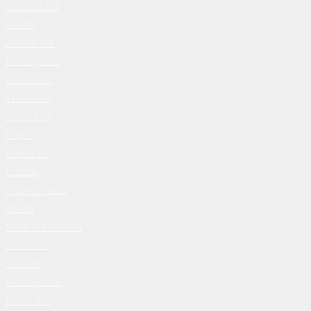
TEKNOLOJİ
GİYİM
AYAKKABI
KAMPÇILIK
DAĞCILIK
TIRMANIŞ
YÜRÜYÜŞ
KOŞU
BİSİKLET
KAYAK
SNOWBOARD
TENİS
SPOR & FİTNESS
SEYAHAT
YÜZME
BALIKÇILIK
KARA AVI