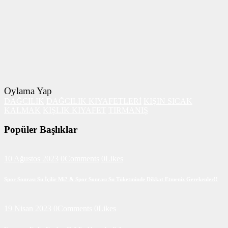
Oylama Yap
DAĞCILIK
DAĞCILIK KIYAFETLERİ
KIŞIN SICAK
KALMAK
KIŞLIK KIYAFET
TIRMANIŞ
Popüler Başlıklar
10 Ağustos 2023
0
Comments
0
Likes
Spor Sonrası Su İçilir Mi? & Spor Sonrası Su Tüketminde Dikkat Etmeniz Gerekenler!!
19 Nisan 2023
0
Comments
0
Likes