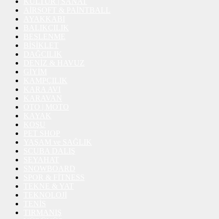
KÜLTÜR | SANAT
AİRSOFT & PAİNTBALL
AYAKKABI
BALIKÇILIK
BESLENME
BİSİKLET
DAĞCILIK
DENİZ & HAVUZ
GİYİM
KAMPÇILIK
KARA AVI
KARAVAN
OTO | MOTO
KAYAK
KOŞU
PET SHOP
YAŞAM ve SAĞLIK
SCUBA DALIŞ
SEYAHAT
SNOWBOARD
SPOR & FİTNESS
TEKNE & YAT
TEKNOLOJİ
TENİS
TIRMANIŞ