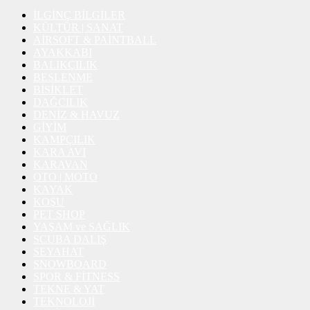
İLGİNÇ BİLGİLER
KÜLTÜR | SANAT
AİRSOFT & PAİNTBALL
AYAKKABI
BALIKÇILIK
BESLENME
BİSİKLET
DAĞCILIK
DENİZ & HAVUZ
GİYİM
KAMPÇILIK
KARA AVI
KARAVAN
OTO | MOTO
KAYAK
KOŞU
PET SHOP
YAŞAM ve SAĞLIK
SCUBA DALIŞ
SEYAHAT
SNOWBOARD
SPOR & FİTNESS
TEKNE & YAT
TEKNOLOJİ