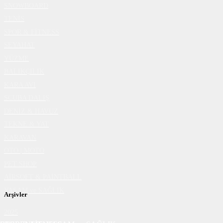
SNOWBOARD
TENİS
SPOR & FİTNESS
SEYAHAT
YÜZME
BALIKÇILIK
KARA AVI
SCUBA DALIŞ
DENİZ & HAVUZ
TEKNE & YAT
KARAVAN
OTO | MOTO
PET SHOP
AİRSOFT & PAİNTBALL
YAŞAM ve SAĞLIK
Arşivler
2025