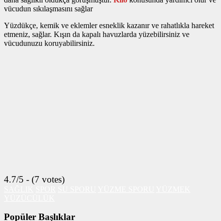
vücudun sıkılaşmasını sağlar
Yüzdükçe, kemik ve eklemler esneklik kazanır ve rahatlıkla hareket
etmeniz, sağlar. Kışın da kapalı havuzlarda yüzebilirsiniz ve
vücudunuzu koruyabilirsiniz.
4.7/5 - (7 votes)
SAĞLIK
SPOR
SU SPORU
YÜZME SPORU
YÜZMEK
YÜZÜCÜLÜK
Popüler Başlıklar