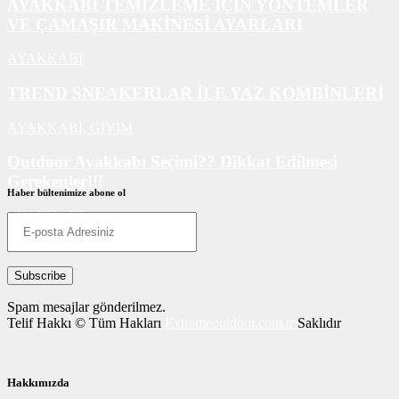
AYAKKABI TEMİZLEME İÇİN YÖNTEMLER
VE ÇAMAŞIR MAKİNESİ AYARLARI
AYAKKABI
TREND SNEAKERLAR İLE YAZ KOMBİNLERİ
AYAKKABI,
GİYİM
Outdoor Ayakkabı Seçimi?? Dikkat Edilmesi
Gerekenler!!!
Haber bültenimize abone ol
AYAKKABI
Spam mesajlar gönderilmez.
Telif Hakkı © Tüm Hakları
Extremeoutdoor.com.tr
Saklıdır
Hakkımızda