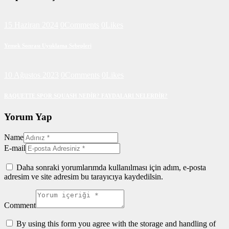
15 Haziran 2024
0
Comments
0
Likes
Yemek Sonrası Uyuklama Sebepleri
10 Ağustos 2023
0
Comments
0
Likes
RAQUETTE SPOR SQUASH NEDİR? FAYDALARI NELERDİR?
Yorum Yap
Name
E-mail
Daha sonraki yorumlarımda kullanılması için adım, e-posta
adresim ve site adresim bu tarayıcıya kaydedilsin.
Comment
By using this form you agree with the storage and handling of