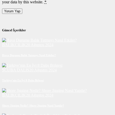
your data by this website.
*
Güncel İçerikler
BALIKÇILIK
20 Ağustos 2024
Hava Durumu Balık Tutmayı Nasıl Etkiler?
SCUBA DALIŞ
20 Ağustos 2024
Türkiye’nin En İyi 8 Dalış Bölgesi
BALIKÇILIK
20 Ağustos 2024
Shore Jigging Nedir? Shore Jigging Nasıl Yapılır?