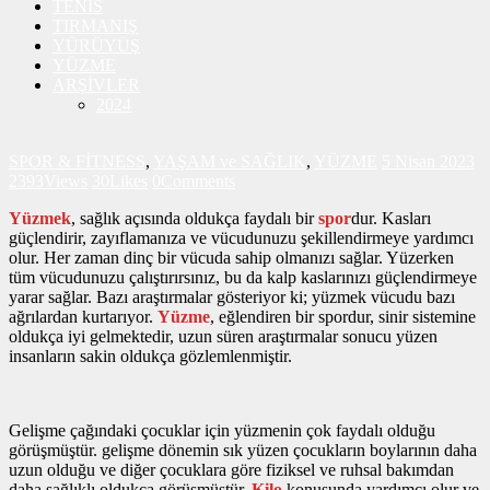
TENİS
TIRMANIŞ
YÜRÜYÜŞ
YÜZME
ARŞİVLER
2024
SPOR & FİTNESS
,
YAŞAM ve SAĞLIK
,
YÜZME
5 Nisan 2023
2393
Views
30
Likes
0
Comments
Yüzmek
, sağlık açısında oldukça faydalı bir
spor
dur. Kasları
güçlendirir, zayıflamanıza ve vücudunuzu şekillendirmeye yardımcı
olur. Her zaman dinç bir vücuda sahip olmanızı sağlar. Yüzerken
tüm vücudunuzu çalıştırırsınız, bu da kalp kaslarınızı güçlendirmeye
yarar sağlar. Bazı araştırmalar gösteriyor ki; yüzmek vücudu bazı
ağrılardan kurtarıyor.
Yüzme
, eğlendiren bir spordur, sinir sistemine
oldukça iyi gelmektedir, uzun süren araştırmalar sonucu yüzen
insanların sakin oldukça gözlemlenmiştir.
Gelişme çağındaki çocuklar için yüzmenin çok faydalı olduğu
görüşmüştür. gelişme dönemin sık yüzen çocukların boylarının daha
uzun olduğu ve diğer çocuklara göre fiziksel ve ruhsal bakımdan
daha sağlıklı oldukça görüşmüştür.
Kilo
konusunda yardımcı olur ve