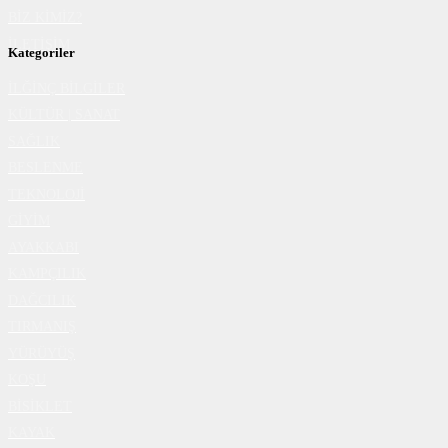
BİZ KİMİZ?
İLETİŞİM
Kategoriler
İLĞİNÇ BİLGİLER
KÜLTÜR | SANAT
SAĞLIK
BESLENME
TEKNOLOJİ
GİYİM
AYAKKABI
KAMPÇILIK
DAĞCILIK
TIRMANIŞ
YÜRÜYÜŞ
KOŞU
BİSİKLET
KAYAK