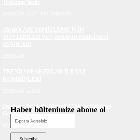
Trekking Nedir
AYAKKABI,
DAĞCILIK,
YÜRÜYÜŞ
AYAKKABI TEMİZLEME İÇİN
YÖNTEMLER VE ÇAMAŞIR MAKİNESİ
AYARLARI
AYAKKABI
TREND SNEAKERLAR İLE YAZ
KOMBİNLERİ
AYAKKABI,
GİYİM
Outdoor Ayakkabı Seçimi?? Dikkat Edilmesi
Haber bültenimize abone ol
Gerekenler!!!
AYAKKABI