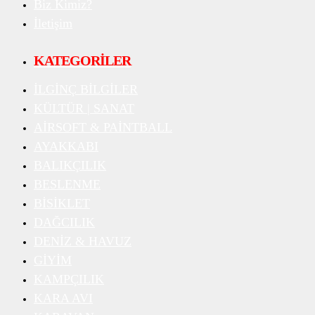
Biz Kimiz?
İletişim
KATEGORİLER
İLGİNÇ BİLGİLER
KÜLTÜR | SANAT
AİRSOFT & PAİNTBALL
AYAKKABI
BALIKÇILIK
BESLENME
BİSİKLET
DAĞCILIK
DENİZ & HAVUZ
GİYİM
KAMPÇILIK
KARA AVI