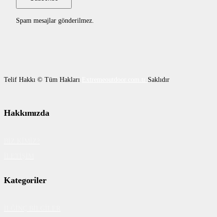
Spam mesajlar gönderilmez.
Telif Hakkı © Tüm Hakları
Extremeoutdoor.com.tr
Saklıdır
Hakkımızda
BİZ KİMİZ?
İLETİŞİM
Kategoriler
İLĞİNÇ BİLGİLER