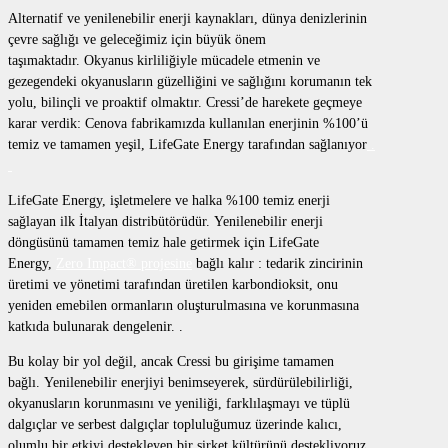
Alternatif ve yenilenebilir enerji kaynakları, dünya denizlerinin
çevre sağlığı ve geleceğimiz için büyük önem
taşımaktadır. Okyanus kirliliğiyle mücadele etmenin ve
gezegendeki okyanusların güzelliğini ve sağlığını korumanın tek
yolu, bilinçli ve proaktif olmaktır. Cressi’de harekete geçmeye
karar verdik: Cenova fabrikamızda kullanılan enerjinin %100’ü
temiz ve tamamen yeşil, LifeGate Energy tarafından sağlanıyor
.
LifeGate Energy, işletmelere ve halka %100 temiz enerji
sağlayan ilk İtalyan distribütörüdür. Yenilenebilir enerji
döngüsünü tamamen temiz hale getirmek için LifeGate
Energy,
Zero Impact® projesine
bağlı kalır : tedarik zincirinin
üretimi ve yönetimi tarafından üretilen karbondioksit, onu
yeniden emebilen ormanların oluşturulmasına ve korunmasına
katkıda bulunarak dengelenir. .
Bu kolay bir yol değil, ancak Cressi bu girişime tamamen
bağlı. Yenilenebilir enerjiyi benimseyerek, sürdürülebilirliği,
okyanusların korunmasını ve yeniliği, farklılaşmayı ve tüplü
dalgıçlar ve serbest dalgıçlar topluluğumuz üzerinde kalıcı,
olumlu bir etkiyi destekleyen bir şirket kültürünü destekliyoruz.