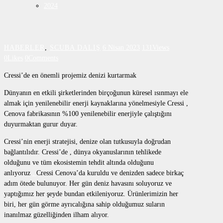
2024
HABERLER
,
SCUBA DALIŞ
6 Nisan 2023
131
Views
0
Likes
0
Comments
Cressi’de en önemli projemiz denizi kurtarmak
Dünyanın en etkili şirketlerinden birçoğunun küresel ısınmayı ele
almak için yenilenebilir enerji kaynaklarına yönelmesiyle Cressi ,
Cenova fabrikasının %100 yenilenebilir enerjiyle çalıştığını
duyurmaktan gurur duyar.
Cressi’nin enerji stratejisi, denize olan tutkusuyla doğrudan
bağlantılıdır. Cressi’de , dünya okyanuslarının tehlikede
olduğunu ve tüm ekosistemin tehdit altında olduğunu
anlıyoruz
.
Cressi Cenova’da kuruldu ve denizden sadece birkaç
adım ötede bulunuyor. Her gün deniz havasını soluyoruz ve
yaptığımız her şeyde bundan etkileniyoruz. Ürünlerimizin her
biri, her gün görme ayrıcalığına sahip olduğumuz suların
inanılmaz güzelliğinden ilham alıyor.