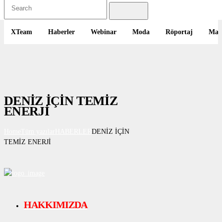
XTeam
Haberler
Webinar
Moda
Röportaj
Mak
DENİZ İÇİN TEMİZ
ENERJİ
Home
Tüm yazılar
HABERLER
DENİZ İÇİN
TEMİZ ENERJİ
HAKKIMIZDA