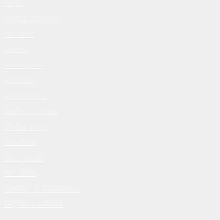
TENİS
SPOR & FİTNESS
SEYAHAT
YÜZME
BALIKÇILIK
KARA AVI
SCUBA DALIŞ
DENİZ & HAVUZ
TEKNE & YAT
KARAVAN
OTO | MOTO
PET SHOP
AİRSOFT & PAİNTBALL
YAŞAM ve SAĞLIK