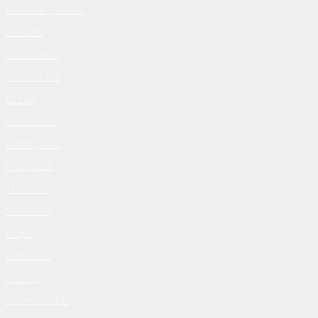
KÜLTÜR | SANAT
SAĞLIK
BESLENME
TEKNOLOJİ
GİYİM
AYAKKABI
KAMPÇILIK
DAĞCILIK
TIRMANIŞ
YÜRÜYÜŞ
KOŞU
BİSİKLET
KAYAK
SNOWBOARD