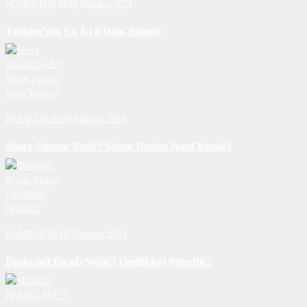
SCUBA DALIŞ
20 Ağustos 2024
Türkiye’nin En İyi 8 Dalış Bölgesi
BALIKÇILIK
20 Ağustos 2024
Shore Jigging Nedir? Shore Jigging Nasıl Yapılır?
KAMPÇILIK
18 Temmuz 2024
Bushcraft Bıçağı Nedir? Özellikleri Nelerdir?