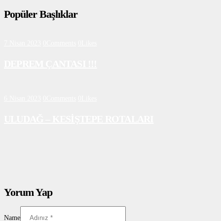
Popüler Başlıklar
7 Nisan 2023
0
Comments
0
Likes
DEPREM ÇANTASI !!!
6 Nisan 2023
0
Comments
0
Likes
ULUDAĞ – KESİŞTEPE ROTALARI
Yorum Yap
Name