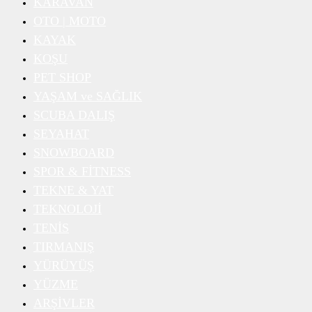
KARAVAN
OTO | MOTO
KAYAK
KOŞU
PET SHOP
YAŞAM ve SAĞLIK
SCUBA DALIŞ
SEYAHAT
SNOWBOARD
SPOR & FİTNESS
TEKNE & YAT
TEKNOLOJİ
TENİS
TIRMANIŞ
YÜRÜYÜŞ
YÜZME
ARŞİVLER