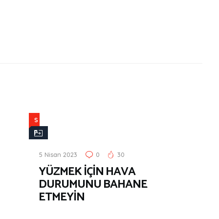
S
P
O
5 Nisan 2023
0
30
R
YÜZMEK İÇİN HAVA
&
DURUMUNU BAHANE
F
ETMEYİN
İ
T