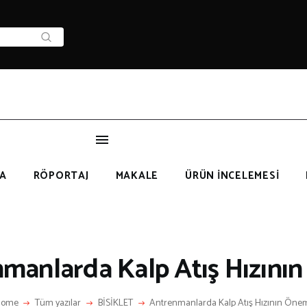
HAKKIMIZDA
IZ KIMIZ?
LETIŞIM
A
RÖPORTAJ
MAKALE
ÜRÜN İNCELEMESİ
KATEGORİLER
manlarda Kalp Atış Hızını
LGİNÇ BİLGİLER
Home
Tüm yazılar
BİSİKLET
Antrenmanlarda Kalp Atış Hızının Öne