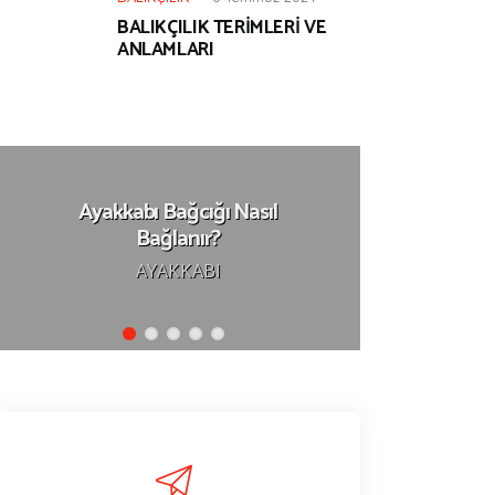
BALIKÇILIK TERİMLERİ VE
ANLAMLARI
Ayakkabı Bağcığı Nasıl
T
Bağlanır?
AYA
AYAKKABI