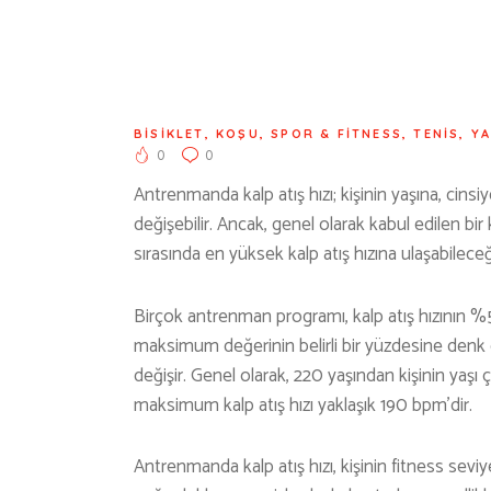
BİSİKLET
,
KOŞU
,
SPOR & FİTNESS
,
TENİS
,
YA
0
0
Antrenmanda kalp atış hızı; kişinin yaşına, cinsi
değişebilir. Ancak, genel olarak kabul edilen bir k
sırasında en yüksek kalp atış hızına ulaşabileceği
Birçok antrenman programı, kalp atış hızının %50-
maksimum değerinin belirli bir yüzdesine denk ge
değişir. Genel olarak, 220 yaşından kişinin yaşı ç
maksimum kalp atış hızı yaklaşık 190 bpm’dir.
Antrenmanda kalp atış hızı, kişinin fitness sevi