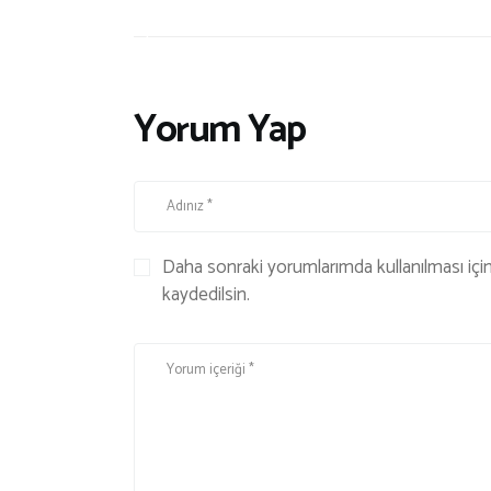
N
E
S
S
Yorum Yap
Daha sonraki yorumlarımda kullanılması içi
kaydedilsin.