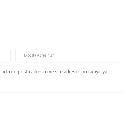
N
E
S
S
,
Y
A
Ş
A
n adım, e-posta adresim ve site adresim bu tarayıcıya
M
v
e
S
A
Ğ
L
I
K