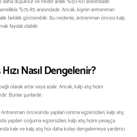
KARAVAN
ikle daha düşüktür ve hedef aralık %50-60 arasındadır.
genellikle %75-85 arasındadır. Ancak, kişinin antrenman
OTO | MOTO
alık farklılık gösterebilir. Bu nedenle, antrenman öncesi kalp
KAYAK
ak faydalı olabilir.
KOŞU
PET SHOP
YAŞAM VE SAĞLIK
Hızı Nasıl Dengelenir?
SCUBA DALIŞ
SEYAHAT
lı olarak artar veya azalır. Ancak, kalp atış hızını
ır. Bunlar şunlardır:
SNOWBOARD
SPOR & FİTNESS
Antrenman öncesinde yapılan ısınma egzersizleri, kalp atış
nda yapılan soğuma egzersizleri, kalp atış hızını yavaşça
TEKNE & YAT
ında kalır ve kalp atış hızı daha kolay dengelemeye yardımcı
TEKNOLOJİ