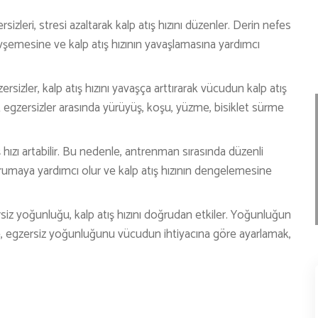
TENİS
izleri, stresi azaltarak kalp atış hızını düzenler. Derin nefes
emesine ve kalp atış hızının yavaşlamasına yardımcı
TIRMANIŞ
YÜRÜYÜŞ
rsizler, kalp atış hızını yavaşça arttırarak vücudun kalp atış
YÜZME
 egzersizler arasında yürüyüş, koşu, yüzme, bisiklet sürme
ARŞİVLER
Outdoor Ayakkabı Seçimi??
 hızı artabilir. Bu nedenle, antrenman sırasında düzenli
Dikkat Edilmesi Gerekenler!!!
rumaya yardımcı olur ve kalp atış hızının dengelemesine
AYAKKABI
iz yoğunluğu, kalp atış hızını doğrudan etkiler. Yoğunluğun
enle, egzersiz yoğunluğunu vücudun ihtiyacına göre ayarlamak,