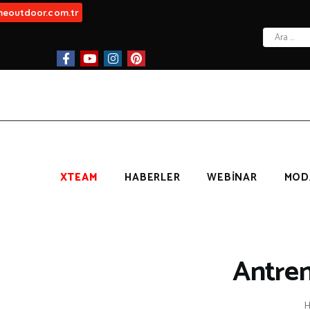
meoutdoor.com.tr
Arama:
B
İ
XTEAM
HABERLER
WEBİNAR
MOD
Antren
İ