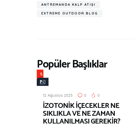
ANTREMANDA KALP ATIŞI
EXTREME OUTDOOR BLOG
Popüler Başlıklar
S
P
O
12 Ağustos 2023
0
0
R
İZOTONİK İÇECEKLER NE
&
SIKLIKLA VE NE ZAMAN
F
KULLANILMASI GEREKİR?
İ
T