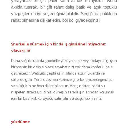
yarayacak bir çift palet satın almak en iyisidir. Bunu
akılda tutarak, bir çift rahat dalış patik ve açık topuklu
yüzgeçler en iyi seçeneğiniz olabilir. Seçtiğiniz patiklerin
rahat olmasına dikkat edin, bol bol giyeceksiniz!
Şnorkelle yüzmek için bir dalış giysisine ihtiyacınız
olacak mı?
Daha soğuk sularda şnorkelle yüzüyorsanız veya kolayca üşüyen
biriyseniz, bir dalış elbisesi seyahatinizi çok daha konforlu hale
getirecektir. Wetsuits çeşitli kalınlıklarda, uzunluklarda ve
stillerde gelir. Yerel dalış merkezinize şnorkelle yüzeceğiniz su
sıcaklığı için ne önerdiklerini sorun. Varış noktanızdaki su
nispeten sıcaksa, cildinizi güneşin zararlı ışınlarından korumak
için bir kızarıklık koruyucu satın almayı düşünebilirsiniz.
yüzdürme