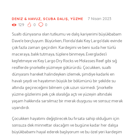
BESLENME
BİSİKLET
7 Nisan 2023
DENİZ & HAVUZ
,
SCUBA DALIŞ
,
YÜZME
DAĞCILIK
129
0
0
DENİZ & HAVUZ
Sualtı dünyasına olan tutkumu ve dalış kariyerimi büyükbabam
Dave’e borçluyum. Büyürken, Florida’daki Key Largo’daki evinde
GİYİM
çok fazla zaman geçirdim. Kardeşimi ve beni suda her türlü
KAMPÇILIK
maceraya, balık tutmaya, tüplere binmeye, Everglades’i
KARA AVI
keşfetmeye ve Key Largo Dry Rocks ve Molasses Reef gibi sığ
resiflerde şnorkelle yüzmeye götürürdü. Çocukken, sualtı
KARAVAN
dünyasını hareket halindeyken izlemek, şimdiye kadarki en
OTO | MOTO
havalı şeydi ve hayatımın büyük bir bölümünü bir şekilde su
KAYAK
altında geçireceğimi bilmem çok uzun sürmedi. Şnorkelle
yüzme gözlerimi pek çok olasılığa açtı ve yüzeyin altındaki
KOŞU
yaşam hakkında sarsılmaz bir merak duygusu ve sonsuz merak
PET SHOP
uyandırdı.
YAŞAM VE SAĞLIK
Çocukken hayatımı değiştirecek bu fırsata sahip olduğum için
SCUBA DALIŞ
sonsuza dek minnettar olacağım ve bugüne kadar her dalışa
SEYAHAT
büyükbabamı hayal ederek başlıyorum ve bu özel yeri kardeşim