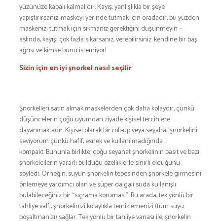
yüzünüze kapalı kalmalıdır. Kayış, yanlışlıkla bir şeye
yapıştırırsanız, maskeyi yerinde tutmak için oradadır, bu yüzden
maskenizi tutmak için sıkmanız gerektiğini düşünmeyin –
aslında, kayışı çok fazla sıkarsanız, verebilirsiniz. kendine bir baş
ağrısı ve kimse bunu istemiyor!
Sizin için en iyi şnorkel nasıl seçilir
Şnorkelleri satın almak maskelerden çok daha kolaydır, çünkü
düşüncelerin çoğu uyumdan ziyade kişisel tercihlere
dayanmaktadır. Kişisel olarak bir roll-up veya seyahat şnorkelini
seviyorum çünkü hafif, esnek ve kullanılmadığında
kompakt. Bununla birlikte, çoğu seyahat şnorkelinin basit ve bazı
şnorkelcilerin yararlı bulduğu özelliklerle sınırlı olduğunu
söyledi. Örneğin, suyun şnorkelin tepesinden şnorkele girmesini
önlemeye yardımcı olan ve süper dalgalı suda kullanışlı
bulabileceğiniz bir “sıçrama koruması”. Bu arada, tek yönlü bir
tahliye valfi, şnorkelinizi kolaylıkla temizlemenizi (tüm suyu
boşaltmanızı) sağlar. Tek yönlü bir tahliye vanası ile, şnorkelin