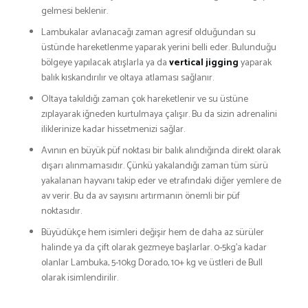
gelmesi beklenir.
Lambukalar avlanacağı zaman agresif olduğundan su
üstünde hareketlenme yaparak yerini belli eder. Bulunduğu
bölgeye yapılacak atışlarla ya da
vertical jigging
yaparak
balık kıskandırılır ve oltaya atlaması sağlanır.
Oltaya takıldığı zaman çok hareketlenir ve su üstüne
zıplayarak iğneden kurtulmaya çalışır. Bu da sizin adrenalini
iliklerinize kadar hissetmenizi sağlar.
Avının en büyük püf noktası bir balık alındığında direkt olarak
dışarı alınmamasıdır. Çünkü yakalandığı zaman tüm sürü
yakalanan hayvanı takip eder ve etrafındaki diğer yemlere de
av verir. Bu da av sayısını artırmanın önemli bir püf
noktasıdır.
Büyüdükçe hem isimleri değişir hem de daha az sürüler
halinde ya da çift olarak gezmeye başlarlar. 0-5kg’a kadar
olanlar Lambuka, 5-10kg Dorado, 10+ kg ve üstleri de Bull
olarak isimlendirilir.