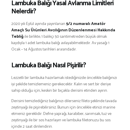
Lambuka Balığı Yasal Avlanma Limitleri
Nelerdir?
2020 yılı Eylül ayında yayınlanan
5/2 numaralı Amatör
Amaçlı Su Ürünleri Avcılığının Düzenlenmesi Hakkında
Tebliğ
ile birlikte; 1 balıkçı 50 santimetreden büyük olmak
kaydıyla 1 adet lambuka balığı avlayabilmektedir. Av yasağı 1
Ocak – 14 Ağustos tarihleri arasındadır.
Lambuka Balığı Nasıl Pişirilir?
Lezzetli bir lambuka hazırlamak istediğinizde öncelikle balığınızı
iyi şekilde temizlemeniz gerekecektir. Kalın ve sert bir deriye
sahip olduğu için, keskin bir bıçakla derisini etinden ayırın.
Derisini temizlediğiniz balığınızı dilerseniz fileto şeklinde tavada
zeytinyağı ile pişirebilirsiniz. Bunun için öncelikle etinizi marine
etmeniz gereklidir. Defne yaprağı, karabiber, sarımsak, tuz ve
zeytinyağı ile bir sos hazırlayın ve lambuka filetonuzu bu sos
içinde 2 saat dinlendirin.