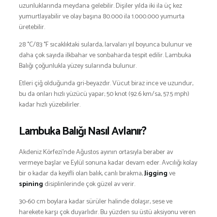
uzunluklarında meydana gelebilir. Dişiler yılda iki ila üç kez
yumurtlayabilir ve olay başına 80.000 ila 1.000.000 yumurta
üretebilir.
28 °C/83 °F sıcaklıktaki sularda, larvaları yıl boyunca bulunur ve
daha çok sayıda ilkbahar ve sonbaharda tespit edilir. Lambuka
Balığı çoğunlukla yüzey sularında bulunur.
Etleri çiğ olduğunda gri-beyazdır. Vücut biraz ince ve uzundur,
bu da onları hızlı yüzücü yapar; 50 knot (92.6 km/sa, 57.5 mph)
kadar hızlı yüzebilirler.
Lambuka Balığı Nasıl Avlanır?
Akdeniz Körfezi’nde Ağustos ayının ortasıyla beraber av
vermeye başlar ve Eylül sonuna kadar devam eder. Avcılığı kolay
bir o kadar da keyifli olan balık, canlı bırakma,
Jigging
ve
spining
disiplinlerinde çok güzel av verir.
30-60 cm boylara kadar sürüler halinde dolaşır, sese ve
harekete karşı çok duyarlıdır. Bu yüzden su üstü aksiyonu veren