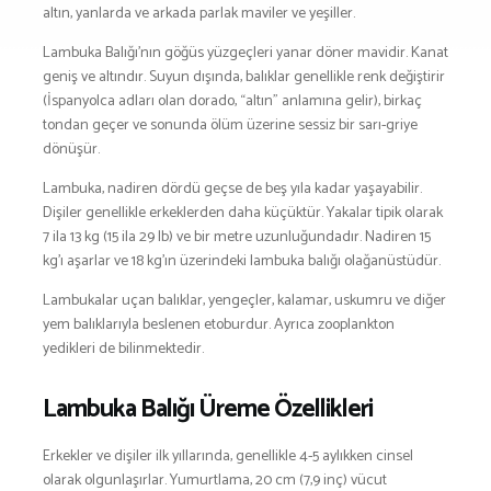
SNOWBOARD
altın, yanlarda ve arkada parlak maviler ve yeşiller.
SPOR & FİTNESS
Lambuka Balığı’nın göğüs yüzgeçleri yanar döner mavidir. Kanat
TEKNE & YAT
geniş ve altındır. Suyun dışında, balıklar genellikle renk değiştirir
TEKNOLOJİ
(İspanyolca adları olan dorado, “altın” anlamına gelir), birkaç
TENİS
tondan geçer ve sonunda ölüm üzerine sessiz bir sarı-griye
dönüşür.
TIRMANIŞ
YÜRÜYÜŞ
Lambuka, nadiren dördü geçse de beş yıla kadar yaşayabilir.
Dişiler genellikle erkeklerden daha küçüktür. Yakalar tipik olarak
YÜZME
7 ila 13 kg (15 ila 29 lb) ve bir metre uzunluğundadır. Nadiren 15
ARŞİVLER
kg’ı aşarlar ve 18 kg’ın üzerindeki lambuka balığı olağanüstüdür.
Lambukalar uçan balıklar, yengeçler, kalamar, uskumru ve diğer
yem balıklarıyla beslenen etoburdur. Ayrıca zooplankton
yedikleri de bilinmektedir.
Lambuka Balığı Üreme Özellikleri
Erkekler ve dişiler ilk yıllarında, genellikle 4-5 aylıkken cinsel
olarak olgunlaşırlar. Yumurtlama, 20 cm (7,9 inç) vücut