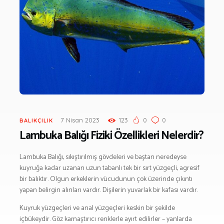
BESLENME
BİSİKLET
DAĞCILIK
DENİZ & HAVUZ
GİYİM
KAMPÇILIK
KARA AVI
KARAVAN
OTO | MOTO
7 Nisan 2023
123
0
0
BALIKÇILIK
Lambuka Balığı Fiziki Özellikleri Nelerdir?
KAYAK
KOŞU
Lambuka Balığı, sıkıştırılmış gövdeleri ve baştan neredeyse
PET SHOP
kuyruğa kadar uzanan uzun tabanlı tek bir sırt yüzgeçli, agresif
YAŞAM VE SAĞLIK
bir balıktır. Olgun erkeklerin vücudunun çok üzerinde çıkıntı
yapan belirgin alınları vardır. Dişilerin yuvarlak bir kafası vardır.
SCUBA DALIŞ
SEYAHAT
Kuyruk yüzgeçleri ve anal yüzgeçleri keskin bir şekilde
içbükeydir. Göz kamaştırıcı renklerle ayırt edilirler – yanlarda