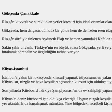
Gökçeada-Çanakkale
Rüzgârı kuvvetli ve sürekli olan yerler kitesurf için ideal ortamlar ola
Gökçeada, hem dalgasız dümdüz bir gölde hem de denizden esen rüzgarl
Rüzgâr sörfüyle ünlenen Aydıncık Plajı ve hemen yanındaki Kefaloz fa
Sakin şehir unvanlı, Türkiye’nin en büyük adası Gökçeada, yerli ve yab
bırakarak adrenalin ve özgürlüğün tadına varıyor.
Kilyos-İstanbul
İstanbul’a yakın bir lokasyonda kitesurf yapmak istiyorsanız en yakın 
Kilyos, su, rüzgâr ve hava koşulları açısından kitesurf için oldukça u
Son yıllarda Kiteboard Türkiye Şampiyonası’na da ev sahipliği yapan 
Kilyos’ta deniz kiteboard için oldukça elverişli. Uygun rüzgâr koşulla
yer akıntılarla da karşılaşmak mümkün. Yine bölgedeki tecrübeli kişile