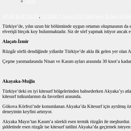
2024
SPOR & FİTNESS
,
YÜZME
7 Nisan 2023
144
Views
0
Likes
0
Comm
Türkiye’de, yılın uzun bir bölümünde uygun ortamın oluşmasının da e
elverişli birçok koy bulunmaktadır. Siz de sörf yapmak istiyor ancak en
Alaçatı-İzmir
Rüzgâr sörfü dendiğinde yıllardır Türkiye’de akla ilk gelen yer olan Al
Çeşme yarımadasında Nisan ve Kasım ayları arasında 30 knot’a kadar y
Akayaka-Muğla
Türkiye’deki en iyi kitesurf bölgelerinden bahsederken Akyaka’yı atla
kitesurf tutkunlarının da favorileri arasında.
Gökova Körfezi’nde konumlanan Akyaka’da Kitesurf için ayrılmış özel 
deneyimin keyfini artırıyor.
Akyaka Mayıs’tan Kasım’a sürekli esen termik rüzgârı ile meşhurdur.
şiddetinde esen rüzgâr ise kitesurf tatilini Akyaka’da geçirmek istey