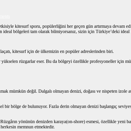
ents
tkisiyle kitesurf sporu, popülerliğini her geçen gün artırmaya devam 
 ideal bölgeleri tam olarak bilmiyorsanız, sizin için Türkiye’deki ideal
açatı, kitesurf için de ülkemizin en popüler adreslerinden biri.
ükselen rüzgarlar eser. Bu da bölgeyi özellikle profesyoneller için m
mak mümkün değil. Dalgalı olmayan denizi, doğası ve nispeten izole atmo
bir bölge de bulunuyor. Fazla derin olmayan denizi başlangıç seviyesin
 Rüzgârın yönünün denizden karaya(on-shore) esmesi, özellikle yeni ba
en herkesin memnun etmektedir.