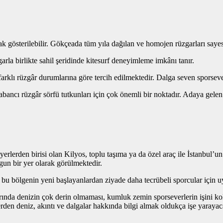
rak gösterilebilir. Gökçeada tüm yıla dağılan ve homojen rüzgarları sayes
a birlikte sahil şeridinde kitesurf deneyimleme imkânı tanır.
rklı rüzgâr durumlarına göre tercih edilmektedir. Dalga seven sporseve
ancı rüzgâr sörfü tutkunları için çok önemli bir noktadır. Adaya gelen s
yerlerden birisi olan Kilyos, toplu taşıma ya da özel araç ile İstanbul
ygun bir yer olarak görülmektedir.
bu bölgenin yeni başlayanlardan ziyade daha tecrübeli sporcular için u
rında denizin çok derin olmaması, kumluk zemin sporseverlerin işini kol
rden deniz, akıntı ve dalgalar hakkında bilgi almak oldukça işe yarayaca