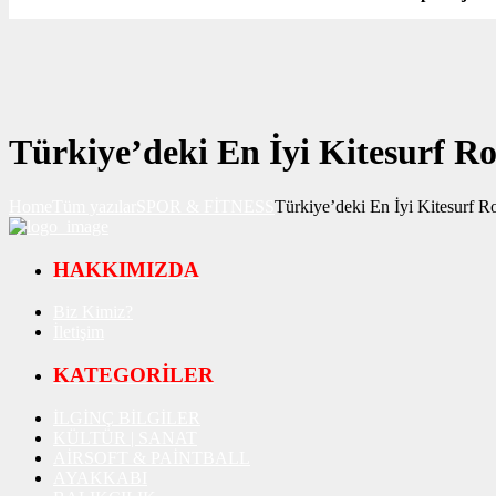
Türkiye’deki En İyi Kitesurf Ro
Home
Tüm yazılar
SPOR & FİTNESS
Türkiye’deki En İyi Kitesurf Ro
HAKKIMIZDA
Biz Kimiz?
İletişim
KATEGORİLER
İLGİNÇ BİLGİLER
KÜLTÜR | SANAT
AİRSOFT & PAİNTBALL
AYAKKABI