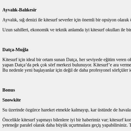
Ayvalık-Balıkesir
Ayvalık, sığ denizi ile kitesurf severler için önemli bir opsiyon olarak
Uzun sahilleri, ekonomik ve teknik anlamda iyi kitesurf okulları ile b
Datça-Muğla
Kitesurf için ideal bir ortam sunan Datça, her seviyede eğitim veren o
yapan Datça’da pek çok sörf merkezi bulunuyor. Kitesurf’e ara vermek i
Bu nedenle yeni başlayanlar için değil de daha profesyonel sörfçüler iç
Bonus
Snowkite
Su üzerinde özgürce hareket etmekle kalmayıp, kar üstünde de havalard
Öncelikle kitesurf yapmayı bilenlere iyi bir haberimiz var; kitesurf kon
yeteneğe paralel olarak daha büyük uçurtmalara geçiş yapabilirsiniz. 