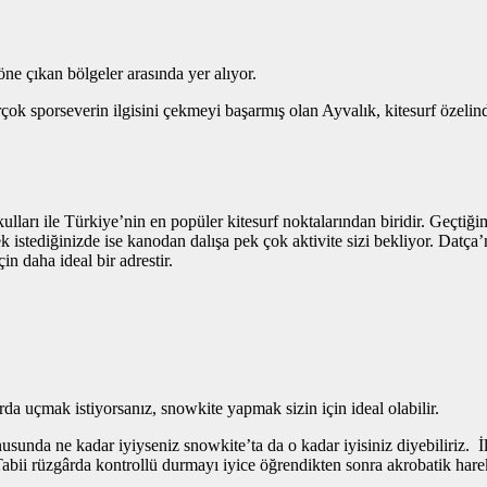
 öne çıkan bölgeler arasında yer alıyor.
irçok sporseverin ilgisini çekmeyi başarmış olan Ayvalık, kitesurf özel
kulları ile Türkiye’nin en popüler kitesurf noktalarından biridir. Geçtiğ
stediğinizde ise kanodan dalışa pek çok aktivite sizi bekliyor. Datça’n
in daha ideal bir adrestir.
a uçmak istiyorsanız, snowkite yapmak sizin için ideal olabilir.
usunda ne kadar iyiyseniz snowkite’ta da o kadar iyisiniz diyebiliriz. İl
Tabii rüzgârda kontrollü durmayı iyice öğrendikten sonra akrobatik hare