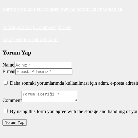
ELİPTİK BİSİKLET KULLANIRKEN YAPILAN DOĞRULAR VE YANLIŞLAR
10 Mayıs 2023
0
Comments
0
Likes
BOCCE NEDİR? NASIL OYNANIR?
Yorum Yap
Name
E-mail
Daha sonraki yorumlarımda kullanılması için adım, e-posta adresim
Comment
By using this form you agree with the storage and handling of you