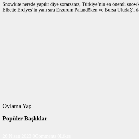
Snowkite nerede yapılır diye sorarsanız, Türkiye’nin en önemli snow
Elbette Erciyes’in yanı sıra Erzurum Palandöken ve Bursa Uludağ’ı da
Oylama Yap
Popüler Başlıklar
26 Nisan 2023
0
Comments
0
Likes