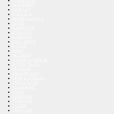
BALIKÇILIK
BESLENME
BİSİKLET
DAĞCILIK
DENİZ & HAVUZ
GİYİM
KAMPÇILIK
KARA AVI
KARAVAN
OTO | MOTO
KAYAK
KOŞU
PET SHOP
YAŞAM ve SAĞLIK
SCUBA DALIŞ
SEYAHAT
SNOWBOARD
SPOR & FİTNESS
TEKNE & YAT
TEKNOLOJİ
TENİS
TIRMANIŞ
YÜRÜYÜŞ
YÜZME
ARŞİVLER