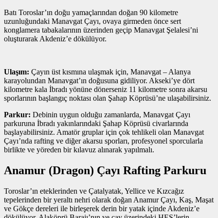
Batı Toroslar’ın doğu yamaçlarından doğan 90 kilometre
uzunluğundaki Manavgat Çayı, ovaya girmeden önce sert
konglamera tabakalarının üzerinden geçip Manavgat Şelalesi’ni
oluşturarak Akdeniz’e dökülüyor.
Ulaşım:
Çayın üst kısmına ulaşmak için, Manavgat – Alanya
karayolundan Manavgat’ın doğusuna gidiliyor. Akseki’ye dört
kilometre kala İbradı yönüne dönerseniz 11 kilometre sonra akarsu
sporlarının başlangıç noktası olan Şahap Köprüsü’ne ulaşabilirsiniz.
Parkur:
Debinin uygun olduğu zamanlarda, Manavgat Çayı
parkuruna İbradı yakınlarındaki Şahap Köprüsü civarlarında
başlayabilirsiniz. Amatör gruplar için çok tehlikeli olan Manavgat
Çayı’nda rafting ve diğer akarsu sporları, profesyonel sporcularla
birlikte ve yöreden bir kılavuz alınarak yapılmalı.
Anamur (Dragon) Çayı Rafting Parkuru
Toroslar’ın eteklerinden ve Çatalyatak, Yellice ve Kızcağız
tepelerinden bir yeraltı nehri olarak doğan Anamur Çayı, Kaş, Maşat
ve Gökçe dereleri ile birleşerek derin bir yatak içinde Akdeniz’e
dökülüyor. Alaköprü Barajı’nın ve çay üzerindeki HES’lerin