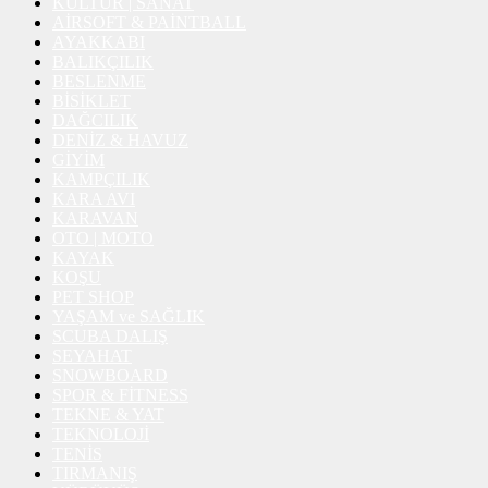
KÜLTÜR | SANAT
AİRSOFT & PAİNTBALL
AYAKKABI
BALIKÇILIK
BESLENME
BİSİKLET
DAĞCILIK
DENİZ & HAVUZ
GİYİM
KAMPÇILIK
KARA AVI
KARAVAN
OTO | MOTO
KAYAK
KOŞU
PET SHOP
YAŞAM ve SAĞLIK
SCUBA DALIŞ
SEYAHAT
SNOWBOARD
SPOR & FİTNESS
TEKNE & YAT
TEKNOLOJİ
TENİS
TIRMANIŞ