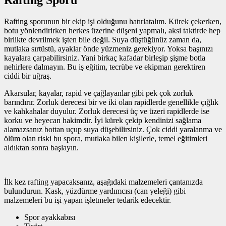
Rafting Sporu
Rafting sporunun bir ekip işi olduğunu hatırlatalım. Kürek çekerken,
botu yönlendirirken herkes üzerine düşeni yapmalı, aksi taktirde hep
birlikte devrilmek işten bile değil. Suya düştüğünüz zaman da,
mutlaka sırtüstü, ayaklar önde yüzmeniz gerekiyor. Yoksa başınızı
kayalara çarpabilirsiniz. Yani birkaç kafadar birleşip şişme botla
nehirlere dalmayın. Bu iş eğitim, tecrübe ve ekipman gerektiren
ciddi bir uğraş.
Akarsular, kayalar, rapid ve çağlayanlar gibi pek çok zorluk
barındırır. Zorluk derecesi bir ve iki olan rapidlerde genellikle çığlık
ve kahkahalar duyulur. Zorluk derecesi üç ve üzeri rapidlerde ise
korku ve heyecan hakimdir. İyi kürek çekip kendinizi sağlama
alamazsanız bottan uçup suya düşebilirsiniz. Çok ciddi yaralanma ve
ölüm olan riski bu spora, mutlaka bilen kişilerle, temel eğitimleri
aldıktan sonra başlayın.
İlk kez rafting yapacaksanız, aşağıdaki malzemeleri çantanızda
bulundurun. Kask, yüzdürme yardımcısı (can yeleği) gibi
malzemeleri bu işi yapan işletmeler tedarik edecektir.
Spor ayakkabısı