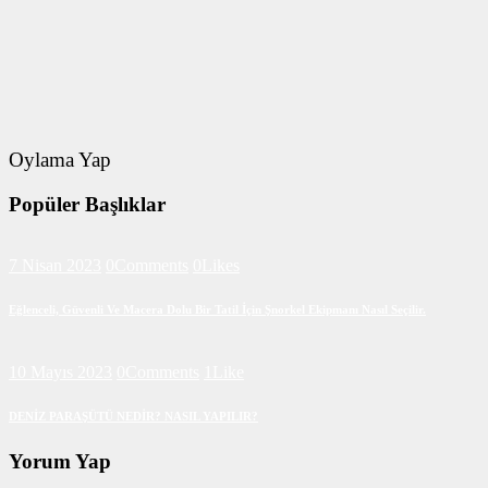
Oylama Yap
Popüler Başlıklar
7 Nisan 2023
0
Comments
0
Likes
Eğlenceli, Güvenli Ve Macera Dolu Bir Tatil İçin Şnorkel Ekipmanı Nasıl Seçilir.
10 Mayıs 2023
0
Comments
1
Like
DENİZ PARAŞÜTÜ NEDİR? NASIL YAPILIR?
Yorum Yap