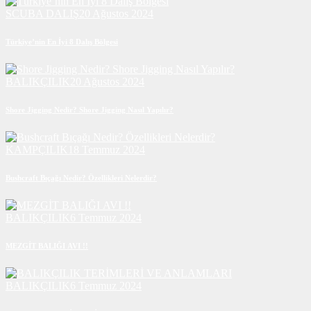
SCUBA DALIŞ
20 Ağustos 2024
Türkiye’nin En İyi 8 Dalış Bölgesi
BALIKÇILIK
20 Ağustos 2024
Shore Jigging Nedir? Shore Jigging Nasıl Yapılır?
KAMPÇILIK
18 Temmuz 2024
Bushcraft Bıçağı Nedir? Özellikleri Nelerdir?
BALIKÇILIK
6 Temmuz 2024
MEZGİT BALIĞI AVI !!
BALIKÇILIK
6 Temmuz 2024