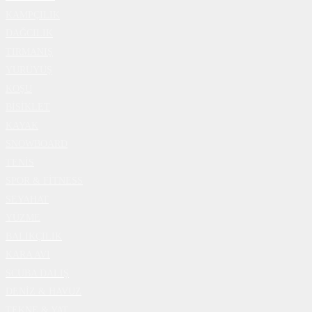
KAMPÇILIK
DAĞCILIK
TIRMANIŞ
YÜRÜYÜŞ
KOŞU
BİSİKLET
KAYAK
SNOWBOARD
TENİS
SPOR & FİTNESS
SEYAHAT
YÜZME
BALIKÇILIK
KARA AVI
SCUBA DALIŞ
DENİZ & HAVUZ
TEKNE & YAT