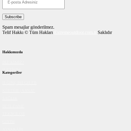
Spam mesajlar gönderilmez.
Telif Hakkı © Tüm Hakları
Extremeoutdoor.com.tr
Saklıdır
Hakkımızda
BİZ KİMİZ?
İLETİŞİM
Kategoriler
İLĞİNÇ BİLGİLER
KÜLTÜR | SANAT
SAĞLIK
BESLENME
TEKNOLOJİ
GİYİM
AYAKKABI