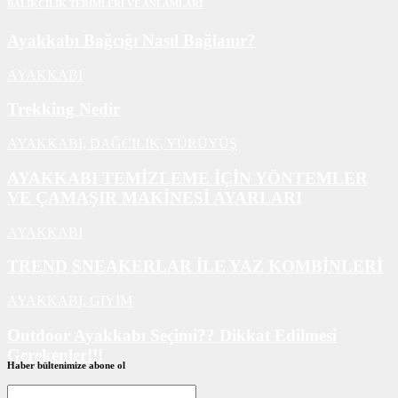
BALIKÇILIK TERİMLERİ VE ANLAMLARI
Ayakkabı Bağcığı Nasıl Bağlanır?
AYAKKABI
Trekking Nedir
AYAKKABI,
DAĞCILIK,
YÜRÜYÜŞ
AYAKKABI TEMİZLEME İÇİN YÖNTEMLER
VE ÇAMAŞIR MAKİNESİ AYARLARI
AYAKKABI
TREND SNEAKERLAR İLE YAZ KOMBİNLERİ
AYAKKABI,
GİYİM
Outdoor Ayakkabı Seçimi?? Dikkat Edilmesi
Gerekenler!!!
Haber bültenimize abone ol
AYAKKABI