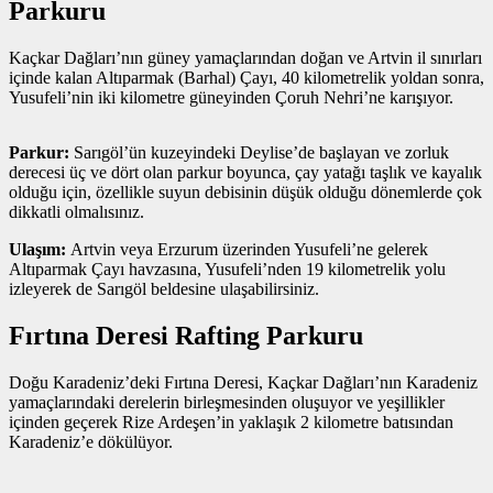
Parkuru
Kaçkar Dağları’nın güney yamaçlarından doğan ve Artvin il sınırları
içinde kalan Altıparmak (Barhal) Çayı, 40 kilometrelik yoldan sonra,
Yusufeli’nin iki kilometre güneyinden Çoruh Nehri’ne karışıyor.
Parkur:
Sarıgöl’ün kuzeyindeki Deylise’de başlayan ve zorluk
derecesi üç ve dört olan parkur boyunca, çay yatağı taşlık ve kayalık
olduğu için, özellikle suyun debisinin düşük olduğu dönemlerde çok
dikkatli olmalısınız.
Ulaşım:
Artvin veya Erzurum üzerinden Yusufeli’ne gelerek
Altıparmak Çayı havzasına, Yusufeli’nden 19 kilometrelik yolu
izleyerek de Sarıgöl beldesine ulaşabilirsiniz.
Fırtına Deresi Rafting Parkuru
Doğu Karadeniz’deki Fırtına Deresi, Kaçkar Dağları’nın Karadeniz
yamaçlarındaki derelerin birleşmesinden oluşuyor ve yeşillikler
içinden geçerek Rize Ardeşen’in yaklaşık 2 kilometre batısından
Karadeniz’e dökülüyor.