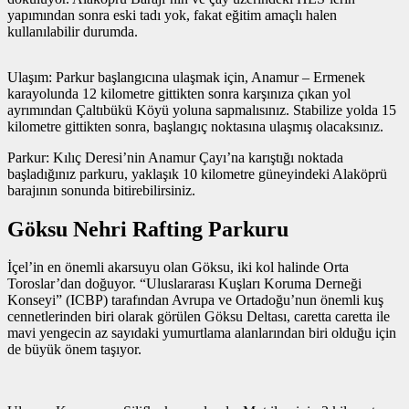
yapımından sonra eski tadı yok, fakat eğitim amaçlı halen
kullanılabilir durumda.
Ulaşım: Parkur başlangıcına ulaşmak için, Anamur – Ermenek
karayolunda 12 kilometre gittikten sonra karşınıza çıkan yol
ayrımından Çaltıbükü Köyü yoluna sapmalısınız. Stabilize yolda 15
kilometre gittikten sonra, başlangıç noktasına ulaşmış olacaksınız.
Parkur: Kılıç Deresi’nin Anamur Çayı’na karıştığı noktada
başladığınız parkuru, yaklaşık 10 kilometre güneyindeki Alaköprü
barajının sonunda bitirebilirsiniz.
Göksu Nehri Rafting Parkuru
İçel’in en önemli akarsuyu olan Göksu, iki kol halinde Orta
Toroslar’dan doğuyor. “Uluslararası Kuşları Koruma Derneği
Konseyi” (ICBP) tarafından Avrupa ve Ortadoğu’nun önemli kuş
cennetlerinden biri olarak görülen Göksu Deltası, caretta caretta ile
mavi yengecin az sayıdaki yumurtlama alanlarından biri olduğu için
de büyük önem taşıyor.