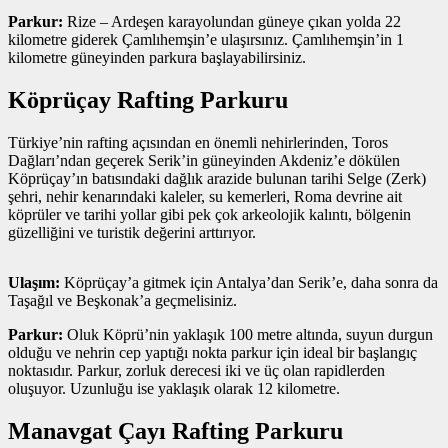
Parkur:
Rize – Ardeşen karayolundan güneye çıkan yolda 22
kilometre giderek Çamlıhemşin’e ulaşırsınız. Çamlıhemşin’in 1
kilometre güneyinden parkura başlayabilirsiniz.
Köprüçay Rafting Parkuru
Türkiye’nin rafting açısından en önemli nehirlerinden, Toros
Dağları’ndan geçerek Serik’in güneyinden Akdeniz’e dökülen
Köprüçay’ın batısındaki dağlık arazide bulunan tarihi Selge (Zerk)
şehri, nehir kenarındaki kaleler, su kemerleri, Roma devrine ait
köprüler ve tarihi yollar gibi pek çok arkeolojik kalıntı, bölgenin
güzelliğini ve turistik değerini arttırıyor.
Ulaşım:
Köprüçay’a gitmek için Antalya’dan Serik’e, daha sonra da
Taşağıl ve Beşkonak’a geçmelisiniz.
Parkur:
Oluk Köprü’nin yaklaşık 100 metre altında, suyun durgun
olduğu ve nehrin cep yaptığı nokta parkur için ideal bir başlangıç
noktasıdır. Parkur, zorluk derecesi iki ve üç olan rapidlerden
oluşuyor. Uzunluğu ise yaklaşık olarak 12 kilometre.
Manavgat Çayı Rafting Parkuru