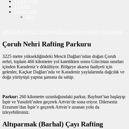
YÜRÜYÜŞ
YÜZME
ARŞİVLER
2024
DENİZ & HAVUZ
20 Nisan 2023
125
Views
0
Likes
0
Comments
Çoruh Nehri Rafting Parkuru
3225 metre yüksekliğindeki Mescit Dağları’ndan doğan Çoruh
nehri, toplam 466 kilometre yol katettikten sonra Gürcistan sınırları
içinden Karadeniz’e dökülüyor. Bölgeye akarsu faaliyeti için
gelenler, Kaçkar Dağları’nda ve Karadeniz yaylalarında dağcılık ve
doğa yürüyüşü yapma şansına da sahip.
Parkur:
260 kilometre uzunluğundaki parkur, Bayburt’tan başlayıp
İspir ve Yusufeli’nden geçerek Artvin’de sona eriyor. Dilerseniz
Erzurum’dan İspir’e geçerek Artvin’e uzanan yolu da
izleyebilirsiniz.
Altıparmak (Barhal) Çayı Rafting