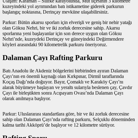
Ulaşım: Karaman – Silifke karayolunda, Mut ilçesinin 3 kilometre
kuzeyindeki yol ayrımından batı istikametine giderek parkurun
başlangıç noktasına, Derinçay mevkiine ulaşabilirsiniz.
Parkur: Bütün akarsu sporları için elverişli ve geniş bir nehir yatağı
olan Göksu Nehri, bir ve iki zorluk derecesine sahip. Akarsu
sporlarına yeni başlayanlar için son derece uygun olan Göksu
Nehri’nde, kuzeydeki Derinçay ve güneyindeki Değirmendere
köyleri arasındaki 90 kilometrelik parkuru öneriyoruz.
Dalaman Çayı Rafting Parkuru
Batı Anadolu ile Akdeniz bölgelerini birbirinden ayıran Dalaman
Çayı’nın en önemli kaynağı olan Kırkpınar, Dirmil taraflarında
Koçaş Dağı’nda doğuyor. Bayır, Çomaklı ve Karaköy Çayı’nı
alarak büyümeye başlayan ve yeraltı sularıyla beslenen çay, Çavdır
Çayı ile birleştikten sonra Acıpayam Ovası’nda Dalaman Çayı
olarak anılmaya başlıyor.
Parkur: Uluslararası standartlara göre, bir ve iki zorluk derecesine
sahip olan Dalaman Çayı’nda rafting parkuru, Selçuklu döneminden
kalma tarihi Akköprü’de başlıyor ve 12 kilometre sürüyor.