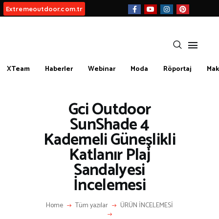
Extremeoutdoor.com.tr
XTeam
Haberler
Webinar
Moda
Röportaj
Mak
HAKKIMIZDA
BIZ KIMIZ?
Gci Outdoor
İLETIŞIM
SunShade 4
Kademeli Güneşlikli
KATEGORİLER
Katlanır Plaj
İLGİNÇ BİLGİLER
Sandalyesi
KÜLTÜR | SANAT
İncelemesi
AİRSOFT & PAİNTBALL
AYAKKABI
Home
Tüm yazılar
ÜRÜN İNCELEMESİ
BALIKÇILIK