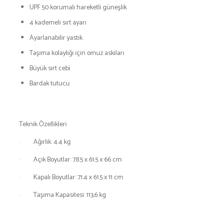
UPF 50 korumalı hareketli güneşlik
4 kademeli sırt ayarı
Ayarlanabilir yastık
Taşıma kolaylığı için omuz askıları
Büyük sırt cebi
Bardak tutucu
Teknik Özellikleri
· Ağırlık: 4.4 kg
· Açık Boyutlar: 78.5 x 61.5 x 66 cm
· Kapalı Boyutlar: 71.4 x 61.5 x 11 cm
· Taşıma Kapasitesi: 113,6 kg