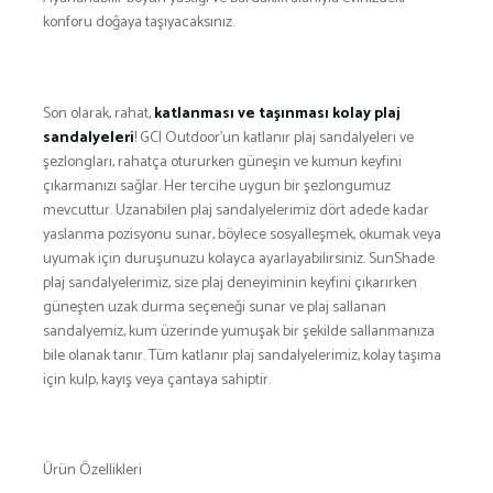
SNOWBOARD
konforu doğaya taşıyacaksınız.
SPOR & FİTNESS
TEKNE & YAT
TEKNOLOJİ
Son olarak, rahat,
katlanması ve taşınması kolay plaj
sandalyeleri
! GCI Outdoor’un katlanır plaj sandalyeleri ve
TENİS
şezlongları, rahatça otururken güneşin ve kumun keyfini
TIRMANIŞ
çıkarmanızı sağlar. Her tercihe uygun bir şezlongumuz
YÜRÜYÜŞ
mevcuttur. Uzanabilen plaj sandalyelerimiz dört adede kadar
yaslanma pozisyonu sunar, böylece sosyalleşmek, okumak veya
YÜZME
uyumak için duruşunuzu kolayca ayarlayabilirsiniz. SunShade
ARŞİVLER
plaj sandalyelerimiz, size plaj deneyiminin keyfini çıkarırken
güneşten uzak durma seçeneği sunar ve plaj sallanan
sandalyemiz, kum üzerinde yumuşak bir şekilde sallanmanıza
bile olanak tanır. Tüm katlanır plaj sandalyelerimiz, kolay taşıma
için kulp, kayış veya çantaya sahiptir.
Ürün Özellikleri