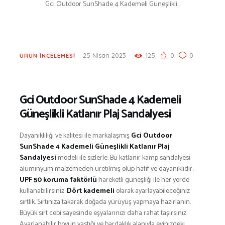
Gci Outdoor SunShade 4 Kademeli Güneşlikli...
BESLENME
BİSİKLET
DAĞCILIK
DENİZ & HAVUZ
25 Nisan 2023
125
0
0
ÜRÜN İNCELEMESİ
GİYİM
KAMPÇILIK
Gci Outdoor SunShade 4 Kademeli
KARA AVI
Güneşlikli Katlanır Plaj Sandalyesi
KARAVAN
OTO | MOTO
Dayanıklılığı ve kalitesi ile markalaşmış
Gci Outdoor
KAYAK
SunShade 4 Kademeli Güneşlikli Katlanır Plaj
KOŞU
Sandalyesi
modeli ile sizlerle. Bu katlanır kamp sandalyesi
alüminyum malzemeden üretilmiş olup hafif ve dayanıklıdır.
PET SHOP
UPF 50 koruma faktörlü
hareketli güneşliği ile her yerde
YAŞAM VE SAĞLIK
kullanabilirsiniz.
Dört kademeli
olarak ayarlayabileceğiniz
SCUBA DALIŞ
sırtlık. Sırtınıza takarak doğada yürüyüş yapmaya hazırlanın.
Büyük sırt cebi sayesinde eşyalarınızı daha rahat taşırsınız.
SEYAHAT
Ayarlanabilir boyun yastığı ve bardaklık alanıyla evinizdeki