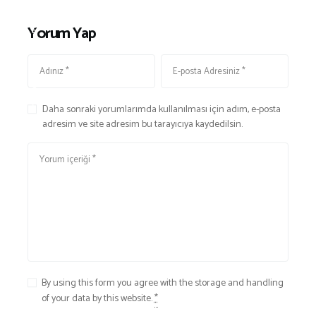
İ
L
Yorum Yap
E
M
E
S
İ
Daha sonraki yorumlarımda kullanılması için adım, e-posta
adresim ve site adresim bu tarayıcıya kaydedilsin.
By using this form you agree with the storage and handling
of your data by this website.
*