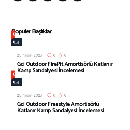
Popüler Başlıklar
Ü
R
Ü
25 Nisan 2023
0
0
N
Gci Outdoor FirePit Amortisörlü Katlanır
İ
Kamp Sandalyesi İncelemesi
N
Ü
C
R
E
Ü
L
25 Nisan 2023
0
0
N
Gci Outdoor Freestyle Amortisörlü
E
İ
Katlanır Kamp Sandalyesi İncelemesi
M
N
E
C
S
E