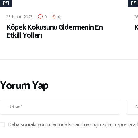
E
E
T
T
25 Nisan 2023
0
0
2
S
S
Köpek Kokusunu Gidermenin En
K
H
H
Etkili Yolları
O
O
P
P
Yorum Yap
Daha sonraki yorumlarımda kullanılması için adım, e-posta adr