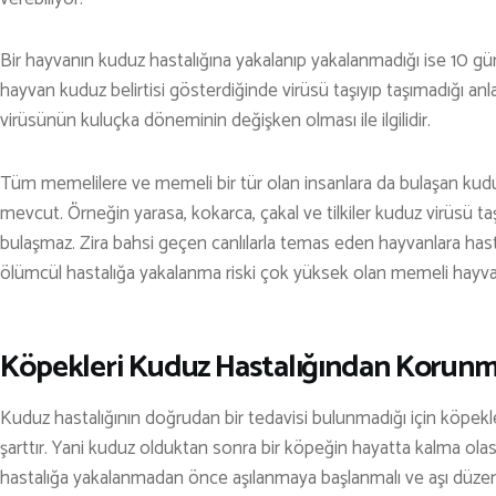
TENİS
Bir hayvanın kuduz hastalığına yakalanıp yakalanmadığı ise 10 g
TIRMANIŞ
hayvan kuduz belirtisi gösterdiğinde virüsü taşıyıp taşımadığı anl
YÜRÜYÜŞ
virüsünün kuluçka döneminin değişken olması ile ilgilidir.
YÜZME
Tüm memelilere ve memeli bir tür olan insanlara da bulaşan kuduz 
ARŞİVLER
mevcut. Örneğin yarasa, kokarca, çakal ve tilkiler kuduz virüsü taş
bulaşmaz. Zira bahsi geçen canlılarla temas eden hayvanlara ha
ölümcül hastalığa yakalanma riski çok yüksek olan memeli hayvan
Köpekleri Kuduz Hastalığından Korunma
Kuduz hastalığının doğrudan bir tedavisi bulunmadığı için köpekl
şarttır. Yani kuduz olduktan sonra bir köpeğin hayatta kalma ola
hastalığa yakalanmadan önce aşılanmaya başlanmalı ve aşı düzenli 