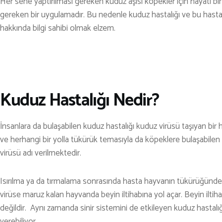
KARAVAN
Her sene yaptırılması gereken kuduz aşısı köpekler için hayati b
gereken bir uygulamadır. Bu nedenle kuduz hastalığı ve bu hastal
OTO | MOTO
hakkında bilgi sahibi olmak elzem.
KAYAK
KOŞU
PET SHOP
Kuduz Hastalığı Nedir?
YAŞAM VE SAĞLIK
SCUBA DALIŞ
İnsanlara da bulaşabilen kuduz hastalığı kuduz virüsü taşıyan bir
SEYAHAT
ve herhangi bir yolla tükürük temasıyla da köpeklere bulaşabilen k
virüsü adı verilmektedir.
SNOWBOARD
SPOR & FİTNESS
Isırılma ya da tırmalama sonrasında hasta hayvanın tükürüğünden
virüse maruz kalan hayvanda beyin iltihabına yol açar. Beyin iltiha
TEKNE & YAT
değildir. Aynı zamanda sinir sistemini de etkileyen kuduz hasta
TEKNOLOJİ
verebiliyor.