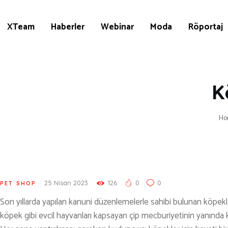
KÜLTÜR | SANAT
AİRSOFT & PAİNTBALL
XTeam
Haberler
Webinar
Moda
Röportaj
AYAKKABI
BALIKÇILIK
BESLENME
K
BİSİKLET
Ho
DAĞCILIK
DENİZ & HAVUZ
GİYİM
KAMPÇILIK
25 Nisan 2023
126
0
0
PET SHOP
Son yıllarda yapılan kanuni düzenlemelerle sahibi bulunan köpekler
KARA AVI
köpek gibi evcil hayvanları kapsayan çip mecburiyetinin yanında k