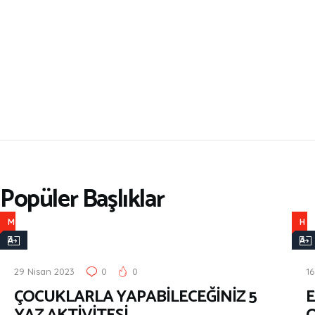
Popüler Başlıklar
M
H
A
A
K
B
29 Nisan 2023
0
0
16
A
E
ÇOCUKLARLA YAPABİLECEĞİNİZ 5
E
L
R
E
L