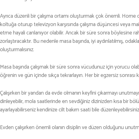
TENİS
Ayrıca düzenli bir çalışma ortamı oluşturmak çok önemli. Home of
TIRMANIŞ
koltuğa oturup televizyon karşısında çalışma düşüncesi veya maill
etme hayali canlanıyor olabilir. Ancak bir süre sonra böylesine 
YÜRÜYÜŞ
zorlaştıracaktır. Bu nedenle masa başında, iyi aydınlatılmış, odakl
YÜZME
oluşturmalısınız.
ARŞİVLER
Masa başında çalışmak bir süre sonra vücudunuz için yorucu olabi
öğrenin ve gün içinde sıkça tekrarlayın. Her bir egzersiz sonrası 
Çalışırken bir yandan da evde olmanın keyfini çıkarmayı unutmayı
dinleyebilir, mola saatlerinde en sevdiğiniz dizinizden kısa bir bö
ayarlayabilirseniz kendinize cilt bakım saati bile düzenleyebilirsiniz
Evden çalışırken önemli olanın disiplin ve düzen olduğunu unutm