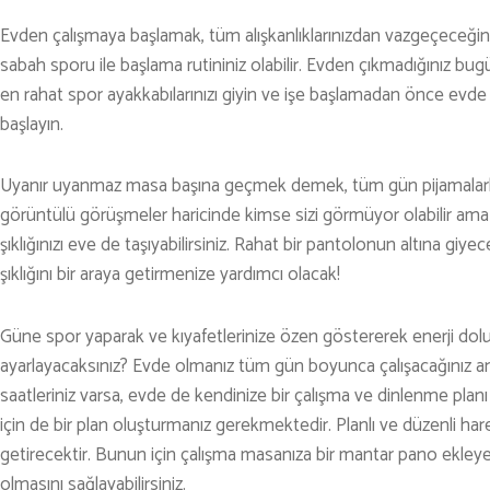
KARAVAN
Evden çalışmaya başlamak, tüm alışkanlıklarınızdan vazgeçeceğin
OTO | MOTO
sabah sporu ile başlama rutininiz olabilir. Evden çıkmadığınız bugü
KAYAK
en rahat spor ayakkabılarınızı giyin ve işe başlamadan önce evde 
başlayın.
KOŞU
PET SHOP
Uyanır uyanmaz masa başına geçmek demek, tüm gün pijamalarla ç
YAŞAM VE SAĞLIK
görüntülü görüşmeler haricinde kimse sizi görmüyor olabilir ama
şıklığınızı eve de taşıyabilirsiniz. Rahat bir pantolonun altına g
SCUBA DALIŞ
şıklığını bir araya getirmenize yardımcı olacak!
SEYAHAT
Güne spor yaparak ve kıyafetlerinize özen göstererek enerji dolu ba
SNOWBOARD
ayarlayacaksınız? Evde olmanız tüm gün boyunca çalışacağınız a
SPOR & FİTNESS
saatleriniz varsa, evde de kendinize bir çalışma ve dinlenme plan
için de bir plan oluşturmanız gerekmektedir. Planlı ve düzenli hare
TEKNE & YAT
getirecektir. Bunun için çalışma masanıza bir mantar pano ekleye
TEKNOLOJİ
olmasını sağlayabilirsiniz.