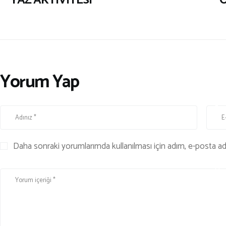
YAZ AKTİVİTESİ
O
E
R
,
M
A
Yorum Yap
K
A
L
E
,
Daha sonraki yorumlarımda kullanılması için adım, e-posta adr
S
P
O
R
&
F
İ