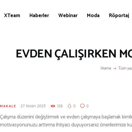
KÜLTÜR | SANAT
AİRSOFT & PAİNTBALL
XTeam
Haberler
Webinar
Moda
Röportaj
AYAKKABI
BALIKÇILIK
BESLENME
EVDEN ÇALIŞIRKEN 
BİSİKLET
Home
Tüm yaz
DAĞCILIK
DENİZ & HAVUZ
GİYİM
KAMPÇILIK
27 Nisan 2023
128
0
0
MAKALE
Çalışma düzenini değiştirmek ve evden çalışmaya başlamak kimileri i
KARA AVI
motivasyonunuzu arttırma ihtiyacı duyuyorsanız önerilerimize kul