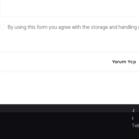
T
N
E
By using this form you agree with the storage and handling 
S
S
,
T
E
K
N
O
L
O
J
İ
Tel