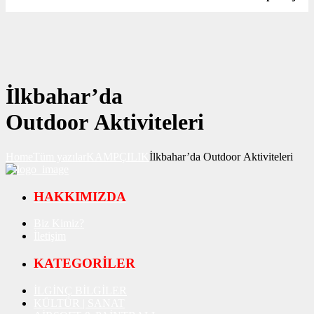
İlkbahar’da
Outdoor Aktiviteleri
Home
Tüm yazılar
KAMPÇILIK
İlkbahar’da Outdoor Aktiviteleri
HAKKIMIZDA
Biz Kimiz?
İletişim
KATEGORİLER
İLGİNÇ BİLGİLER
KÜLTÜR | SANAT