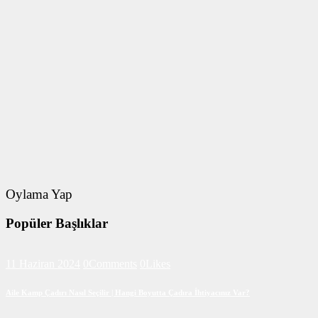
Oylama Yap
Popüler Başlıklar
11 Haziran 2024
0
Comments
0
Likes
Aile Kamp Çadırı Nasıl Seçilir | Hangi Boyutta Çadıra İhtiyacınız Var?