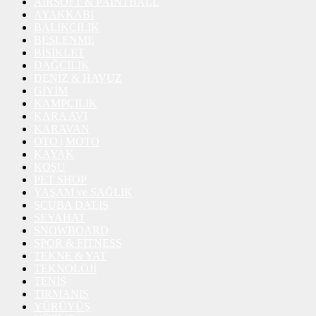
AİRSOFT & PAİNTBALL
AYAKKABI
BALIKÇILIK
BESLENME
BİSİKLET
DAĞCILIK
DENİZ & HAVUZ
GİYİM
KAMPÇILIK
KARA AVI
KARAVAN
OTO | MOTO
KAYAK
KOŞU
PET SHOP
YAŞAM ve SAĞLIK
SCUBA DALIŞ
SEYAHAT
SNOWBOARD
SPOR & FİTNESS
TEKNE & YAT
TEKNOLOJİ
TENİS
TIRMANIŞ
YÜRÜYÜŞ