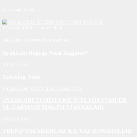
MEZGİT BALIĞI AVI !!
BALIKÇILIK
6 Temmuz 2024
BALIKÇILIK TERİMLERİ VE ANLAMLARI
Ayakkabı Bağcığı Nasıl Bağlanır?
AYAKKABI
Trekking Nedir
AYAKKABI,
DAĞCILIK,
YÜRÜYÜŞ
AYAKKABI TEMİZLEME İÇİN YÖNTEMLER
VE ÇAMAŞIR MAKİNESİ AYARLARI
AYAKKABI
TREND SNEAKERLAR İLE YAZ KOMBİNLERİ