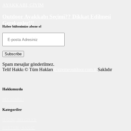
AYAKKABI,
GİYİM
Outdoor Ayakkabı Seçimi?? Dikkat Edilmesi
Gerekenler!!!
Haber bültenimize abone ol
AYAKKABI
Spam mesajlar gönderilmez.
Telif Hakkı © Tüm Hakları
Extremeoutdoor.com.tr
Saklıdır
Hakkımızda
BİZ KİMİZ?
İLETİŞİM
Kategoriler
İLĞİNÇ BİLGİLER
KÜLTÜR | SANAT