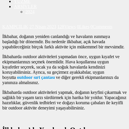
YÜZME
ARŞİVLER
2024
KAMPÇILIK
27 Nisan 2023
128
Views
0
Likes
0
Comments
İlkbahar, doğanın yeniden canlandığı ve havaların ısınmaya
başladığı bir dönemdir. Bu nedenle ilkbahar, açık havada
yapabileceğiniz birçok farklı aktivite için mükemmel bir mevsimdir.
İlkbaharda outdoor aktiviteleri yapmadan önce, uygun kıyafet ve
ekipmanlarınızı seçmek önemlidir. Hava koşullarına uygun
kıyafetler seçerek, sıcak ya da soğuk havalarda kendinizi
koruyabilirsiniz. Ayrıca, su geçirmez ayakkabılar, uygun
boyutta
outdoor sırt çantası
ve diğer gerekli ekipmanlarınızı da
yanınıza almalısınız.
İlkbaharda outdoor aktiviteleri yapmak, doğanın keyfini çıkarmak ve
sağlıklı bir yaşam tarzı sürdürmek için harika bir yoldur. Yapacağınız
hazırlıklar, güvenlik tedbirleri ve doğayı koruma çabaları ile keyifli
bir outdoor aktivite deneyimi yaşayabilirsiniz.