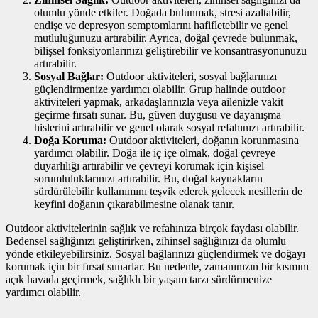
olumlu yönde etkiler. Doğada bulunmak, stresi azaltabilir,
endişe ve depresyon semptomlarını hafifletebilir ve genel
mutluluğunuzu artırabilir. Ayrıca, doğal çevrede bulunmak,
bilişsel fonksiyonlarınızı geliştirebilir ve konsantrasyonunuzu
artırabilir.
Sosyal Bağlar:
Outdoor aktiviteleri, sosyal bağlarınızı
güçlendirmenize yardımcı olabilir. Grup halinde outdoor
aktiviteleri yapmak, arkadaşlarınızla veya ailenizle vakit
geçirme fırsatı sunar. Bu, güven duygusu ve dayanışma
hislerini artırabilir ve genel olarak sosyal refahınızı artırabilir.
Doğa Koruma:
Outdoor aktiviteleri, doğanın korunmasına
yardımcı olabilir. Doğa ile iç içe olmak, doğal çevreye
duyarlılığı artırabilir ve çevreyi korumak için kişisel
sorumluluklarınızı artırabilir. Bu, doğal kaynakların
sürdürülebilir kullanımını teşvik ederek gelecek nesillerin de
keyfini doğanın çıkarabilmesine olanak tanır.
Outdoor aktivitelerinin sağlık ve refahınıza birçok faydası olabilir.
Bedensel sağlığınızı geliştirirken, zihinsel sağlığınızı da olumlu
yönde etkileyebilirsiniz. Sosyal bağlarınızı güçlendirmek ve doğayı
korumak için bir fırsat sunarlar. Bu nedenle, zamanınızın bir kısmını
açık havada geçirmek, sağlıklı bir yaşam tarzı sürdürmenize
yardımcı olabilir.