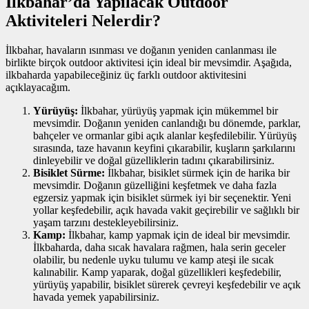
İlkbahar’da Yapılacak Outdoor
Aktiviteleri Nelerdir?
İlkbahar, havaların ısınması ve doğanın yeniden canlanması ile
birlikte birçok outdoor aktivitesi için ideal bir mevsimdir. Aşağıda,
ilkbaharda yapabileceğiniz üç farklı outdoor aktivitesini
açıklayacağım.
Yürüyüş:
İlkbahar, yürüyüş yapmak için mükemmel bir
mevsimdir. Doğanın yeniden canlandığı bu dönemde, parklar,
bahçeler ve ormanlar gibi açık alanlar keşfedilebilir. Yürüyüş
sırasında, taze havanın keyfini çıkarabilir, kuşların şarkılarını
dinleyebilir ve doğal güzelliklerin tadını çıkarabilirsiniz.
Bisiklet Sürme:
İlkbahar, bisiklet sürmek için de harika bir
mevsimdir. Doğanın güzelliğini keşfetmek ve daha fazla
egzersiz yapmak için bisiklet sürmek iyi bir seçenektir. Yeni
yollar keşfedebilir, açık havada vakit geçirebilir ve sağlıklı bir
yaşam tarzını destekleyebilirsiniz.
Kamp:
İlkbahar, kamp yapmak için de ideal bir mevsimdir.
İlkbaharda, daha sıcak havalara rağmen, hala serin geceler
olabilir, bu nedenle uyku tulumu ve kamp ateşi ile sıcak
kalınabilir. Kamp yaparak, doğal güzellikleri keşfedebilir,
yürüyüş yapabilir, bisiklet sürerek çevreyi keşfedebilir ve açık
havada yemek yapabilirsiniz.