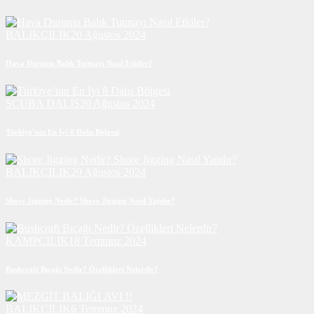
BALIKÇILIK
20 Ağustos 2024
Hava Durumu Balık Tutmayı Nasıl Etkiler?
SCUBA DALIŞ
20 Ağustos 2024
Türkiye’nin En İyi 8 Dalış Bölgesi
BALIKÇILIK
20 Ağustos 2024
Shore Jigging Nedir? Shore Jigging Nasıl Yapılır?
KAMPÇILIK
18 Temmuz 2024
Bushcraft Bıçağı Nedir? Özellikleri Nelerdir?
BALIKÇILIK
6 Temmuz 2024