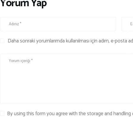
Yorum Yap
Ş
Ş
A
A
M
M
v
v
e
e
Daha sonraki yorumlarımda kullanılması için adım, e-posta adr
S
S
A
A
Ğ
Ğ
L
L
I
I
K
K
By using this form you agree with the storage and handling 