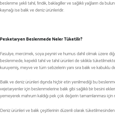
KARAVAN
beslenme şekli tahıl, fındık, baklagiller ve sağlıklı yağların da bu
OTO | MOTO
kaynağı ise balık ve deniz ürünleridir.
KAYAK
KOŞU
Pesketaryen Beslenmede Neler Tüketilir?
PET SHOP
YAŞAM VE SAĞLIK
Fasulye, mercimek, soya peyniri ve humus dahil olmak üzere diğer
SCUBA DALIŞ
beslenmede, kepekli tahıl ve tahıl ürünleri de sıklıkla tüketilme
kuruyemiş, meyve ve tüm sebzelerin yanı sıra balık ve kabuklu den
SEYAHAT
SNOWBOARD
Balık ve deniz ürünleri dışında hiçbir etin yenilmediği bu beslenme, 
vejetaryenler için beslenmelerine balık gibi sağlıklı bir besini 
SPOR & FİTNESS
yemeyerek mahrum kaldığı pek çok değerin tamamlanması için 
TEKNE & YAT
Deniz ürünleri ve balık çeşitlerinin düzenli olarak tüketilmesinden
TEKNOLOJİ