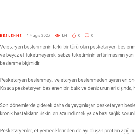
KÜLTÜR | SANAT
AİRSOFT & PAİNTBALL
AYAKKABI
1 Mayıs 2023
134
0
0
BALIKÇILIK
BESLENME
Vejetaryen beslenmenin farklı bir türü olan pesketaryen beslenmey
BESLENME
ve beyaz et tüketmeyerek, sebze tüketiminin arttırılmasının yanı sı
BİSİKLET
beslenme biçimidir.
DAĞCILIK
Pesketaryen beslenmeyi, vejetaryen beslenmeden ayıran en önemli 
DENİZ & HAVUZ
Kısaca pesketaryen beslenen biri balık ve deniz ürünleri dışında
GİYİM
Son dönemlerde giderek daha da yaygınlaşan pesketaryen beslenm
KAMPÇILIK
kronik hastalıkların riskini en aza indirmek ya da bazı sağlık sorunl
KARA AVI
Pesketaryenler, et yemediklerinden dolayı oluşan protein açığını d