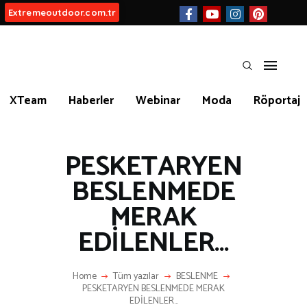
Extremeoutdoor.com.tr
HAKKIMIZDA
XTeam
Haberler
Webinar
Moda
Röportaj
BIZ KIMIZ?
İLETIŞIM
PESKETARYEN
BESLENMEDE
MERAK
KATEGORİLER
EDİLENLER…
Home
Tüm yazılar
BESLENME
İLGİNÇ BİLGİLER
PESKETARYEN BESLENMEDE MERAK
EDİLENLER…