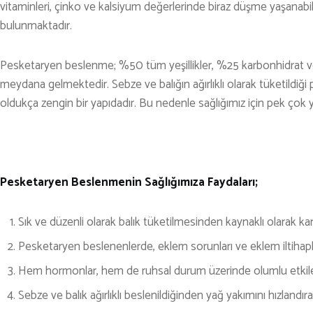
vitaminleri, çinko ve kalsiyum değerlerinde biraz düşme yaşanabil
TENİS
bulunmaktadır.
TIRMANIŞ
Pesketaryen beslenme; %50 tüm yeşillikler, %25 karbonhidrat ve t
YÜRÜYÜŞ
meydana gelmektedir. Sebze ve balığın ağırlıklı olarak tüketild
oldukça zengin bir yapıdadır. Bu nedenle sağlığımız için pek çok 
YÜZME
ARŞİVLER
Pesketaryen Beslenmenin Sağlığımıza Faydaları;
Sık ve düzenli olarak balık tüketilmesinden kaynaklı olarak ka
Pesketaryen beslenenlerde, eklem sorunları ve eklem iltihapl
Hem hormonlar, hem de ruhsal durum üzerinde olumlu etkiler
Sebze ve balık ağırlıklı beslenildiğinden yağ yakımını hızlandırab