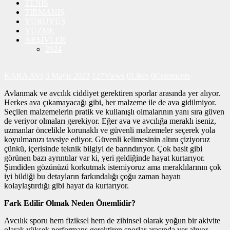
TENİS
TIRMANIŞ
YÜRÜYÜŞ
YÜZME
ARŞİVLER
2024
KARA AVI
3 Mayıs 2023
127
Views
0
Likes
0
Comments
Avlanmak ve avcılık ciddiyet gerektiren sporlar arasında yer alıyor.
Herkes ava çıkamayacağı gibi, her malzeme ile de ava gidilmiyor.
Seçilen malzemelerin pratik ve kullanışlı olmalarının yanı sıra güven
de veriyor olmaları gerekiyor. Eğer ava ve avcılığa meraklı iseniz,
uzmanlar öncelikle korunaklı ve güvenli malzemeler seçerek yola
koyulmanızı tavsiye ediyor. Güvenli kelimesinin altını çiziyoruz
çünkü, içerisinde teknik bilgiyi de barındırıyor. Çok basit gibi
görünen bazı ayrıntılar var ki, yeri geldiğinde hayat kurtarıyor.
Şimdiden gözünüzü korkutmak istemiyoruz ama meraklılarının çok
iyi bildiği bu detayların farkındalığı çoğu zaman hayatı
kolaylaştırdığı gibi hayat da kurtarıyor.
Fark Edilir Olmak Neden Önemlidir?
Avcılık sporu hem fiziksel hem de zihinsel olarak yoğun bir akivite
olarak yüksek performans gerektiren sporlar arasında yer alıyor.