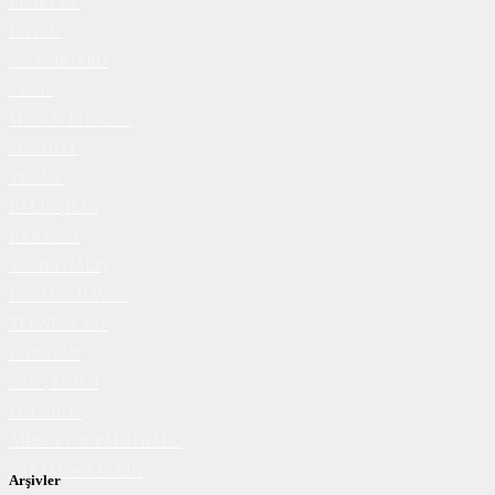
BİSİKLET
KAYAK
SNOWBOARD
TENİS
SPOR & FİTNESS
SEYAHAT
YÜZME
BALIKÇILIK
KARA AVI
SCUBA DALIŞ
DENİZ & HAVUZ
TEKNE & YAT
KARAVAN
OTO | MOTO
PET SHOP
AİRSOFT & PAİNTBALL
YAŞAM ve SAĞLIK
Arşivler