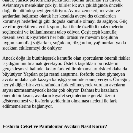
Avlanmaya meraklılar çok iyi bilirler ki; ava çıkıldığında öncelik
doğa ile bütünleşmeyi gerektiriyor. Av malzemeleri, mevsim ve
şartlardan bağımsız olarak her koşulda avcıyı dış etkenlerden
korumayı hedeflediği gibi doğada kamufle olmayı da sağlıyor. Güç
ve efor gerektiren avcılık sporu, hali ile de özellikli malzemelerin
seçilmesini ve kullanılmasını talep ediyor. Çeşit çeşit kamuflaj
desenli avcılık kıyafetleri her bitki örtüsü ve mevsim koşuluna
uygun kamuflaj sağlarken, soğuktan, rüzgardan, yağmurdan ya da
sıcaktan etkilenmeyi de önlüyor.
Ancak doğa ile bütünleşerek kamufle olan sporcuların önemli riskler
taşıdığını unutmamak gerekiyor. Üstelik taşıdıkları bu risklerin
gerçekleşmesi halinde, kolay fark edilir olmamaları riskleri daha da
büyütüyor. Yapılan çoğu resmi araştırma, fosforlu ceket giymeyen
avcıların daha çok kazaya karıştığı yönünde sonuç veriyor. Örneğin;
her yıl diğer bir avcı tarafından fark edilmeyerek vurulan avcıların
sayısı azımsanmayacak kadar çok oluyor. Dahası bu kazaların
önemli bir kısmı, avcıların kıyafet seçimlerinde gerekli özeni
göstermemesi ve fosforlu şeritlerinin olmaması nedeni ile fark
edilmemelerine bağlanıyor.
Fosforlu Ceket ve Pantolonlar Avcıları Nasıl Korur?