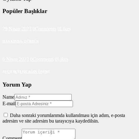
Popüler Başlıklar
29 Nisan 2023
0
Comments
0
Likes
HAKKINDA: DÜRBÜN
6 Nisan 2023
0
Comments
0
Likes
AVCILIKTA BIÇAĞIN ÖNEMİ
Yorum Yap
Name
E-mail
Daha sonraki yorumlarımda kullanılması için adım, e-posta
adresim ve site adresim bu tarayıcıya kaydedilsin.
Comment