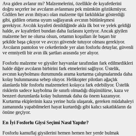
Ava giden avlanır mı? Malzemelerini, özellikle de kıyafetlerini
doğru seçerler ise avcıların avlanması pek mümkün gözükmüyor.
Gidilen her avın ihtiyacı olan malzeme tipi farklılıklar gösterdiği
gibi, gidilen ortama uyum sağlayarak avcının bütünleşmesi
gerekiyor. Avcılık kıyafeti denildiğinde akla ilk bot ve yelek geldiği
halde, av kıyafetleri bundan daha fazlasını içeriyor. Ancak giyilen
malzeme her ne olursa olsun, ortamın koşulları ile başarı bir
şekilde başa çıkıyor ve avcıyı güvende tutuyor olması gerekiyor.
Avcıların pantolon ve ceketlerinde yer alan fosforlu detaylar, güvenli
ve emniyetli bir avın ilk şartları arasında yer alıyor.
Fosforlu malzeme ve giysiler hayvanlar tarafından fark edilmedikleri
halde diğer avcıların birbirini fark etmelerini sağlıyor. Üstelik,
avcının kaybolması durumunda arama kurtarma çalışmalarında daha
kolay bulunmasına sebep oluyor. Helikopter pilotları ağaçlık
alanlarda bile fosforlu malzemeleri kolayca fark edebiliyor. Üstelik
risklerin sadece kaybolma ile sınırlı olmadığı düşünülürse, kaza ve
benzeri durumlarda kolay bulunmak daha da önem kazanıyor.
Kurtarma ekiplerinin kaza yerine hızla ulaşarak, gereken müdahaleyi
zamanında yapabilmeleri hayat kurtardığı gibi kalıcı sakatlıkların da
önüne geçiyor.
En İyi Fosforlu Giysi Seçimi Nasıl Yapılır?
Fosforlu kamuflaj giysilerini hemen hemen her yerde bulmak