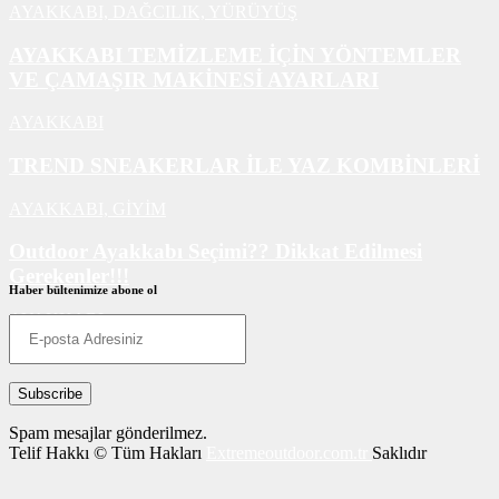
AYAKKABI,
DAĞCILIK,
YÜRÜYÜŞ
AYAKKABI TEMİZLEME İÇİN YÖNTEMLER
VE ÇAMAŞIR MAKİNESİ AYARLARI
AYAKKABI
TREND SNEAKERLAR İLE YAZ KOMBİNLERİ
AYAKKABI,
GİYİM
Outdoor Ayakkabı Seçimi?? Dikkat Edilmesi
Gerekenler!!!
Haber bültenimize abone ol
AYAKKABI
Spam mesajlar gönderilmez.
Telif Hakkı © Tüm Hakları
Extremeoutdoor.com.tr
Saklıdır