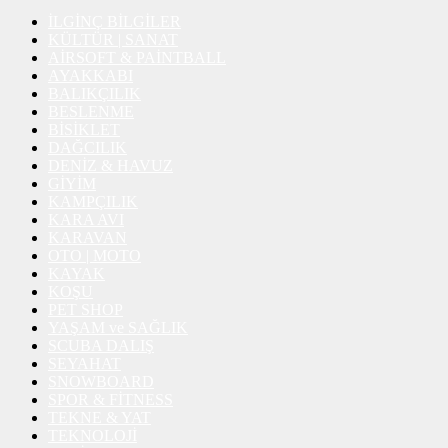
İLGİNÇ BİLGİLER
KÜLTÜR | SANAT
AİRSOFT & PAİNTBALL
AYAKKABI
BALIKÇILIK
BESLENME
BİSİKLET
DAĞCILIK
DENİZ & HAVUZ
GİYİM
KAMPÇILIK
KARA AVI
KARAVAN
OTO | MOTO
KAYAK
KOŞU
PET SHOP
YAŞAM ve SAĞLIK
SCUBA DALIŞ
SEYAHAT
SNOWBOARD
SPOR & FİTNESS
TEKNE & YAT
TEKNOLOJİ