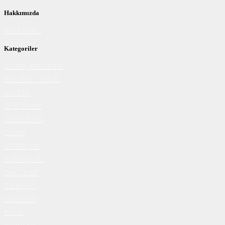
Hakkımızda
BİZ KİMİZ?
İLETİŞİM
Kategoriler
İLĞİNÇ BİLGİLER
KÜLTÜR | SANAT
SAĞLIK
BESLENME
TEKNOLOJİ
GİYİM
AYAKKABI
KAMPÇILIK
DAĞCILIK
TIRMANIŞ
YÜRÜYÜŞ
KOŞU