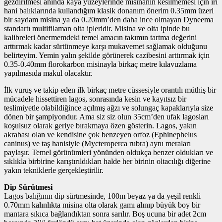
gezdirilmesi anında kaya yüzeylerinde misinanın kesilmemesi için iri
hani balıklarında kullandığım klasik donanım önerim 0.35mm üzeri
bir saydam misina ya da 0.20mm’den daha ince olmayan Dyneema
standartı multifilaman olta ipleridir. Misina ve olta ipinde bu
kalibreleri önermemdeki temel amacın takımın tartma değerini
arttırmak kadar sürtünmeye karşı mukavemet sağlamak olduğunu
belirteyim. Yemin yalın şekilde görünerek cazibesini arttırmak için
0.35-0.40mm florokarbon misinayla birkaç metre kılavuzlama
yapılmasıda makul olacaktır.
İlk vuruş ve takip eden ilk birkaç metre cüssesiyle orantılı müthiş bir
mücadele hissettiren lagos, sonrasında kesin ve kayıtsız bir
teslimiyetle olabildiğince açılmış ağzı ve solungaç kapaklarıyla size
dönen bir şampiyondur. Ama siz siz olun 35cm’den ufak lagosları
koşulsuz olarak geriye bırakmaya özen gösterin. Lagos, yakın
akrabası olan ve kendisine çok benzeyen orfoz (Ephinephelus
caninus) ve taş hanisiyle (Mycteroperca rubra) aynı meraları
paylaşır. Temel görünümleri yönünden oldukça benzer oldukları ve
sıklıkla birbirine karıştırıldıkları halde her birinin oltacılığı diğerine
yakın tekniklerle gerçekleştirilir.
Dip Sürütmesi
Lagos balığının dip sürtmesinde, 100m beyaz ya da yeşil renkli
0.70mm kalınlıkta misina olta olarak gamı alınıp büyük boy bir
mantara sıkıca bağlandıktan sonra sarılır. Boş ucuna bir adet 2cm