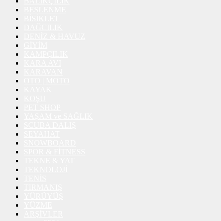
BALIKÇILIK
BESLENME
BİSİKLET
DAĞCILIK
DENİZ & HAVUZ
GİYİM
KAMPÇILIK
KARA AVI
KARAVAN
OTO | MOTO
KAYAK
KOŞU
PET SHOP
YAŞAM ve SAĞLIK
SCUBA DALIŞ
SEYAHAT
SNOWBOARD
SPOR & FİTNESS
TEKNE & YAT
TEKNOLOJİ
TENİS
TIRMANIŞ
YÜRÜYÜŞ
YÜZME
ARŞİVLER