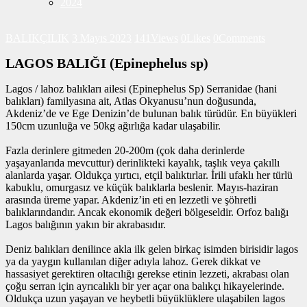
2024
BALIKÇILIK
3 Mayıs 2023
141
Views
0
Likes
0
Comments
LAGOS BALIĞI (Epinephelus sp)
Lagos / lahoz balıkları ailesi (Epinephelus Sp) Serranidae (hani
balıkları) familyasına ait, Atlas Okyanusu’nun doğusunda,
Akdeniz’de ve Ege Denizin’de bulunan balık türüdür. En büyükleri
150cm uzunluğa ve 50kg ağırlığa kadar ulaşabilir.
Fazla derinlere gitmeden 20-200m (çok daha derinlerde
yaşayanlarıda mevcuttur) derinlikteki kayalık, taşlık veya çakıllı
alanlarda yaşar. Oldukça yırtıcı, etçil balıktırlar. İrili ufaklı her türlü
kabuklu, omurgasız ve küçük balıklarla beslenir. Mayıs-haziran
arasında üreme yapar. Akdeniz’in eti en lezzetli ve şöhretli
balıklarındandır. Ancak ekonomik değeri bölgeseldir. Orfoz balığı
Lagos balığının yakın bir akrabasıdır.
Deniz balıkları denilince akla ilk gelen birkaç isimden birisidir lagos
ya da yaygın kullanılan diğer adıyla lahoz. Gerek dikkat ve
hassasiyet gerektiren oltacılığı gerekse etinin lezzeti, akrabası olan
çoğu serran için ayrıcalıklı bir yer açar ona balıkçı hikayelerinde.
Oldukça uzun yaşayan ve heybetli büyüklüklere ulaşabilen lagos