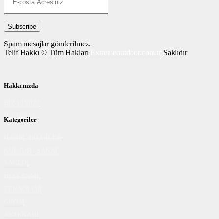
Spam mesajlar gönderilmez.
Telif Hakkı © Tüm Hakları
Extremeoutdoor.com.tr
Saklıdır
Hakkımızda
BİZ KİMİZ?
İLETİŞİM
Kategoriler
İLĞİNÇ BİLGİLER
KÜLTÜR | SANAT
SAĞLIK
BESLENME
TEKNOLOJİ
GİYİM
AYAKKABI