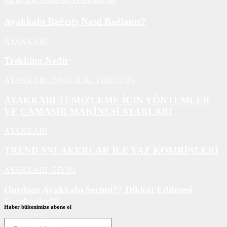
BALIKÇILIK TERİMLERİ VE ANLAMLARI
Ayakkabı Bağcığı Nasıl Bağlanır?
AYAKKABI
Trekking Nedir
AYAKKABI,
DAĞCILIK,
YÜRÜYÜŞ
AYAKKABI TEMİZLEME İÇİN YÖNTEMLER
VE ÇAMAŞIR MAKİNESİ AYARLARI
AYAKKABI
TREND SNEAKERLAR İLE YAZ KOMBİNLERİ
AYAKKABI,
GİYİM
Outdoor Ayakkabı Seçimi?? Dikkat Edilmesi
Gerekenler!!!
Haber bültenimize abone ol
AYAKKABI