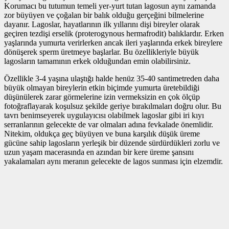
Korumacı bu tutumun temeli yer-yurt tutan lagosun aynı zamanda
zor büyüyen ve çoğalan bir balık olduğu gerçeğini bilmelerine
dayanır. Lagoslar, hayatlarının ilk yıllarını dişi bireyler olarak
geçiren tezdişi erselik (proterogynous hermafrodit) balıklardır. Erken
yaşlarında yumurta verirlerken ancak ileri yaşlarında erkek bireylere
dönüşerek sperm üretmeye başlarlar. Bu özellikleriyle büyük
lagosların tamamının erkek olduğundan emin olabilirsiniz.
Özellikle 3-4 yaşına ulaştığı halde henüz 35-40 santimetreden daha
büyük olmayan bireylerin etkin biçimde yumurta üretebildiği
düşünülerek zarar görmelerine izin vermeksizin en çok ölçüp
fotoğraflayarak koşulsuz şekilde geriye bırakılmaları doğru olur. Bu
tavrı benimseyerek uygulayıcısı olabilmek lagoslar gibi iri kıyı
serranlarının gelecekte de var olmaları adına fevkalade önemlidir.
Nitekim, oldukça geç büyüyen ve buna karşılık düşük üreme
gücüne sahip lagosların yerleşik bir düzende sürdürdükleri zorlu ve
uzun yaşam macerasında en azından bir kere üreme şansını
yakalamaları aynı meranın gelecekte de lagos sunması için elzemdir.