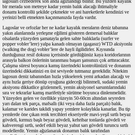
lagosları cezbederek son anda ağızlandığı bilinir. Bu yüzden kayalık
bir merada son metreye kadar yemin balık alacağı ihtimaliyle
donamı kontrollü şekilde çekmekte ve ani hareketlerle kendinizi ve
yerinizi belli etmekten kaçınmanızda fayda vardır.
Lagoslar ve orfozlar her ne kadar kayalık meraların deniz tabanına
yakın alanlarında yerleşme eğilimi gösteren demersal balıklar
olsalarda yüzeyden şamatayla gelen sahte balıklarla (surfer ve
popper vobler’lere) yalpa kanadı olmayan (gagasız) WTD aksiyonlu
(walking the dog) vobler’lere de hayli ilgilidirler. Kıyısında
durduğunuz resif dokusu içerisinde gördüğünüz kaya koridorlarının
arasıyla balkon önlerinin taranması başarı şansınızı çok arttıracaktır.
Çalışma süresi boyunca kamış üzerindeki kontrolünüzü ve donanım
üzerindeki dikkatinizi en üst seviyede tutmanız gereklidir. Nitekim
lagosun deniz tabanından hızla yükselerek yemi arkadan alacağı ve
aynı hızla geriye dönüp oyuğuna gideceği bilinmeli, sudaki yemin
aksiyonu dikkatlice gözlenmeli, yemin aksiyonel sarsıntılarındaki
sıra ve tekrarlar kamış marifetiyle sürütme boyunca dinlenmelidir.
Yüzeyden gelen ve özellikle yüzeyin 50-60cm altından seyreden
yarı dalan tek parça, mafsallı (iki veya daha fazla parçalı) balık,
kalamar ve karides taklidi yapay yemlere kolaylıkla kanarlar. Bu tip
yemlerde öne çıkan renk tercihleri ekseriyetle mavi-yeşil sırtlı beyaz
gövdeli, kırmızı başlı beyaz gövdeli, kehribar tonlarda gövdeli ve
kahverengi sırtlı, sedef etkili beyaz yahut sarı gövdeli turuncu sırtlı
modellerdir. Yemin ağızlanarak donamın balık tarafından