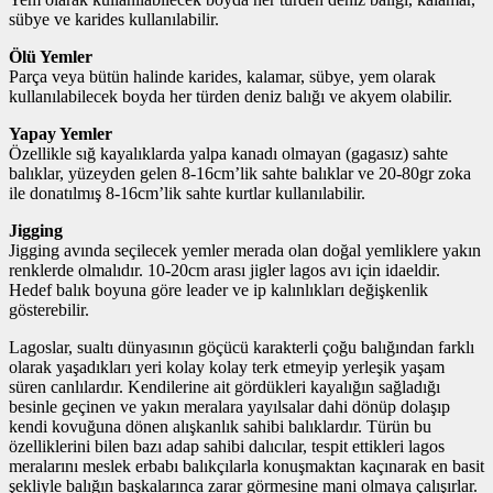
sübye ve karides kullanılabilir.
Ölü Yemler
Parça veya bütün halinde karides, kalamar, sübye, yem olarak
kullanılabilecek boyda her türden deniz balığı ve akyem olabilir.
Yapay Yemler
Özellikle sığ kayalıklarda yalpa kanadı olmayan (gagasız) sahte
balıklar, yüzeyden gelen 8-16cm’lik sahte balıklar ve 20-80gr zoka
ile donatılmış 8-16cm’lik sahte kurtlar kullanılabilir.
Jigging
Jigging avında seçilecek yemler merada olan doğal yemliklere yakın
renklerde olmalıdır. 10-20cm arası jigler lagos avı için idaeldir.
Hedef balık boyuna göre leader ve ip kalınlıkları değişkenlik
gösterebilir.
Lagoslar, sualtı dünyasının göçücü karakterli çoğu balığından farklı
olarak yaşadıkları yeri kolay kolay terk etmeyip yerleşik yaşam
süren canlılardır. Kendilerine ait gördükleri kayalığın sağladığı
besinle geçinen ve yakın meralara yayılsalar dahi dönüp dolaşıp
kendi kovuğuna dönen alışkanlık sahibi balıklardır. Türün bu
özelliklerini bilen bazı adap sahibi dalıcılar, tespit ettikleri lagos
meralarını meslek erbabı balıkçılarla konuşmaktan kaçınarak en basit
şekliyle balığın başkalarınca zarar görmesine mani olmaya çalışırlar.