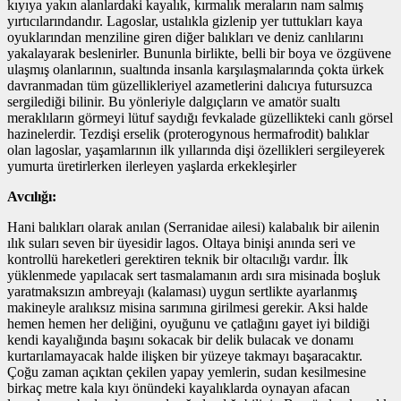
kıyıya yakın alanlardaki kayalık, kırmalık meraların nam salmış
yırtıcılarındandır. Lagoslar, ustalıkla gizlenip yer tuttukları kaya
oyuklarından menziline giren diğer balıkları ve deniz canlılarını
yakalayarak beslenirler. Bununla birlikte, belli bir boya ve özgüvene
ulaşmış olanlarının, sualtında insanla karşılaşmalarında çokta ürkek
davranmadan tüm güzellikleriyel azametlerini dalıcıya futursuzca
sergilediği bilinir. Bu yönleriyle dalgıçların ve amatör sualtı
meraklıların görmeyi lütuf saydığı fevkalade güzellikteki canlı görsel
hazinelerdir. Tezdişi erselik (proterogynous hermafrodit) balıklar
olan lagoslar, yaşamlarının ilk yıllarında dişi özellikleri sergileyerek
yumurta üretirlerken ilerleyen yaşlarda erkekleşirler
Avcılığı:
Hani balıkları olarak anılan (Serranidae ailesi) kalabalık bir ailenin
ılık suları seven bir üyesidir lagos. Oltaya binişi anında seri ve
kontrollü hareketleri gerektiren teknik bir oltacılığı vardır. İlk
yüklenmede yapılacak sert tasmalamanın ardı sıra misinada boşluk
yaratmaksızın ambreyajı (kalaması) uygun sertlikte ayarlanmış
makineyle aralıksız misina sarımına girilmesi gerekir. Aksi halde
hemen hemen her deliğini, oyuğunu ve çatlağını gayet iyi bildiği
kendi kayalığında başını sokacak bir delik bulacak ve donamı
kurtarılamayacak halde ilişken bir yüzeye takmayı başaracaktır.
Çoğu zaman açıktan çekilen yapay yemlerin, sudan kesilmesine
birkaç metre kala kıyı önündeki kayalıklarda oynayan afacan