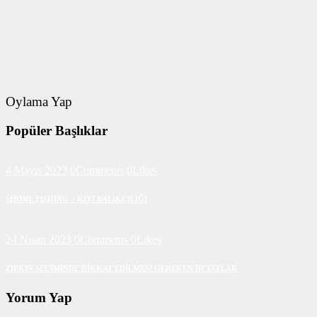
Oylama Yap
Popüler Başlıklar
4 Mayıs 2023
0
Comments
0
Likes
SHORE FISHING – KIYI BALIKÇILIĞI
24 Nisan 2023
0
Comments
0
Likes
ZIPKIN SEÇİMİNDE DİKKAT EDİLMESİ GEREKEN DETAYLAR
Yorum Yap