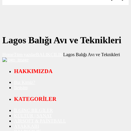
Lagos Balığı Avı ve Teknikleri
Home
Tüm yazılar
BALIKÇILIK
Lagos Balığı Avı ve Teknikleri
HAKKIMIZDA
Biz Kimiz?
İletişim
KATEGORİLER
İLGİNÇ BİLGİLER
KÜLTÜR | SANAT
AİRSOFT & PAİNTBALL
AYAKKABI