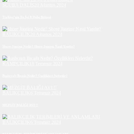
SCUBA DALIŞ
20 Ağustos 2024
Türkiye’nin En İyi 8 Dalış Bölgesi
BALIKÇILIK
20 Ağustos 2024
Shore Jigging Nedir? Shore Jigging Nasıl Yapılır?
KAMPÇILIK
18 Temmuz 2024
Bushcraft Bıçağı Nedir? Özellikleri Nelerdir?
BALIKÇILIK
6 Temmuz 2024
MEZGİT BALIĞI AVI !!
BALIKÇILIK
6 Temmuz 2024