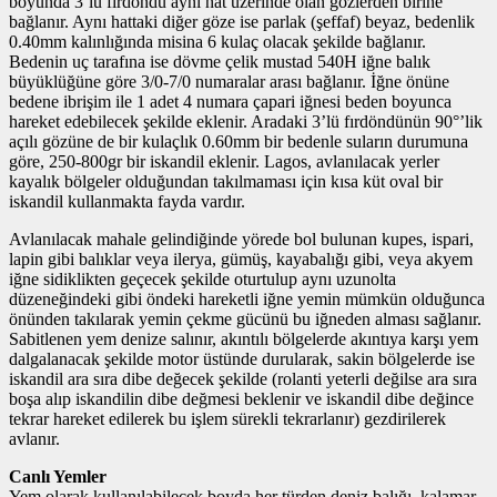
boyunda 3’lü fırdöndü aynı hat üzerinde olan gözlerden birine
bağlanır. Aynı hattaki diğer göze ise parlak (şeffaf) beyaz, bedenlik
0.40mm kalınlığında misina 6 kulaç olacak şekilde bağlanır.
Bedenin uç tarafına ise dövme çelik mustad 540H iğne balık
büyüklüğüne göre 3/0-7/0 numaralar arası bağlanır. İğne önüne
bedene ibrişim ile 1 adet 4 numara çapari iğnesi beden boyunca
hareket edebilecek şekilde eklenir. Aradaki 3’lü fırdöndünün 90°’lik
açılı gözüne de bir kulaçlık 0.60mm bir bedenle suların durumuna
göre, 250-800gr bir iskandil eklenir. Lagos, avlanılacak yerler
kayalık bölgeler olduğundan takılmaması için kısa küt oval bir
iskandil kullanmakta fayda vardır.
Avlanılacak mahale gelindiğinde yörede bol bulunan kupes, ispari,
lapin gibi balıklar veya ilerya, gümüş, kayabalığı gibi, veya akyem
iğne sidiklikten geçecek şekilde oturtulup aynı uzunolta
düzeneğindeki gibi öndeki hareketli iğne yemin mümkün olduğunca
önünden takılarak yemin çekme gücünü bu iğneden alması sağlanır.
Sabitlenen yem denize salınır, akıntılı bölgelerde akıntıya karşı yem
dalgalanacak şekilde motor üstünde durularak, sakin bölgelerde ise
iskandil ara sıra dibe değecek şekilde (rolanti yeterli değilse ara sıra
boşa alıp iskandilin dibe değmesi beklenir ve iskandil dibe değince
tekrar hareket edilerek bu işlem sürekli tekrarlanır) gezdirilerek
avlanır.
Canlı Yemler
Yem olarak kullanılabilecek boyda her türden deniz balığı, kalamar,