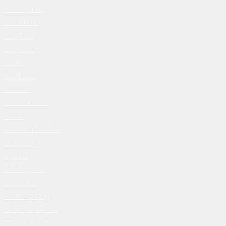
KAMPÇILIK
DAĞCILIK
TIRMANIŞ
YÜRÜYÜŞ
KOŞU
BİSİKLET
KAYAK
SNOWBOARD
TENİS
SPOR & FİTNESS
SEYAHAT
YÜZME
BALIKÇILIK
KARA AVI
SCUBA DALIŞ
DENİZ & HAVUZ
TEKNE & YAT