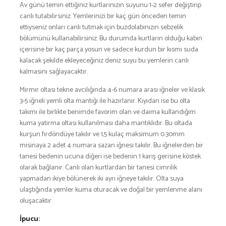
Av günü temin ettiğiniz kurtlarınızın suyunu 1-2 sefer değiştirip
canlı tutabilirsiniz. Yemlerinizi bir kaç gün önceden temin
ettiyseniz onları canlı tutmak için buzdolabınızın sebzelik
bölümünü kullanabilirsiniz. Bu durumda kurtların olduğu kabın
içerisine bir kaç parça yosun ve sadece kurdun bir kısmı suda
kalacak şekilde ekleyeceğiniz deniz suyu bu yemlerin canlı
kalmasını sağlayacaktır.
Mırmır oltası tekne avcılığında 4-6 numara arası iğneler ve klasik
3-5 iğneli yemli olta mantığı ile hazırlanır. Kıyıdan ise bu olta
takımı ile birlikte benimde favorim olan ve daima kullandığım
kuma yatırma oltası kullanılması daha mantıklıdır. Bu oltada
kurşun fırdöndüye takılır ve 1,5 kulaç maksimum 0.30mm
misinaya 2 adet 4 numara sazan iğnesi takılır. Bu iğnelerden bir
tanesi bedenin ucuna diğeri ise bedenin 1 karış gerisine köstek
olarak bağlanır. Canlı olan kurtlardan bir tanesi cimrilik
yapmadan ikiye bölünerek iki ayrı iğneye takılır. Olta suya
ulaştığında yemler kuma oturacak ve doğal bir yemlenme alanı
oluşacaktır.
İpucu: