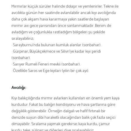
SNOWBOARD
Mırmırlar küçük sürüler halinde dolaşır ve yemlenirler. Tekne ile
SPOR & FİTNESS
avcılıkta günün her saatinde avlanılabilir ancak kıyı avcılığında
daha çok akşam hava kararmaya yakın saatlerde başlayan
TEKNE & YAT
mırmır avı gece yarısından önce sonlanmaktadır. Benim de
TEKNOLOJİ
avladığım ve çoğunlukla rastladığım bölgeleri şu şekilde
TENİS
sıralayabiliriz;
· Sarayburnu’nda bulunan kumluk alanlar (sonbahar).
TIRMANIŞ
· Gürpınar, Büyükçekmece ve Silivri’ye kadar kıyı şeridi
YÜRÜYÜŞ
(sonbahar).
YÜZME
· Sarıyer Rumeli Feneri mevkii (sonbahar).
· Özellikle Saros ve Ege kıyıları (yılın bir çok ayı).
ARŞİVLER
Avcılığı:
Kıyı balıkçılığında mırmır avlarken kullanılan en önemli yem kaya
kurdudur. Fakat bu balığın kondisyonu ve hava şartlarına göre
değişiklik gösterebilir. Örneğin dalgalı ve hafif fırtınalı bir
denizde suyun dibi haraketli olacağından balık çok fazla seçici
olmayabilir. Sıralama yapmak gerekirse; kaya kurdu, çamur
kurdu, teke, sülinez ve diğerleri diye sıralayabiliriz.