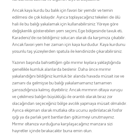
Ancak kaya kurdu bu balık için favori bir yemdir ve temin
edilmesi de çok kolaydır. Ayrıca toplayacağınız tekeleri de ölü
hali ile bu balığı yakalamak için kullanabilirsiniz. Yöreye göre
değişkenlik gösterebilen yem seçimi, Ege bölgesinde tavuk eti,
Karadeniz’de ise bildiğimiz solucan olarak da karşımıza çıkabilir.
Ancak favori yem her zaman için kaya kurdudur. Kaya kurdunu
yosunlu taş yüzeylerden spatula ile kendinizde çıkarabilirsiniz.
Yazının başında bahsettiğim gibi mırmır kıyılara yaklaştığında
genellikle kumluk alanlarda beslenir. Daha önce mırmır
yakalandığını bildiğiniz kumluk bir alanda havada müsait ise ve
zamanı da gelmişse bu balığı yakalamamanız tamamen
şanssızlığınıza kalmış diyebiliriz. Ancak mırmırın oltaya vuruşu
ve çekilmesi balığın büyüklüğü ile orantılı olarak biraz zor
olacağından seçeceğiniz bölge avcılık yapmaya müsait olmalıdır.
Ayrıca ekipman olarak mutlaka olta ucunu aydınlatacak fosfor
ışığı ya da parlak şerit bantlardan götürmeyi unutmayınız.
Mırmır oltanıza vurduğuna karşılaşacağınız manzara sizi
hayretler içinde bırakacaktır buna emin olun.