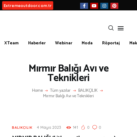
Extremeoutdoor.com.tr
XTeam
Haberler
Webinar
Moda
Röportaj
Mak
HAKKIMIZDA
BIZ KIMIZ?
Mırmır Balığı Avı ve
İLETIŞIM
Teknikleri
KATEGORİLER
Home
Tüm yazılar
BALIKÇILIK
Mırmır Balığı Avı ve Teknikleri
İLGİNÇ BİLGİLER
KÜLTÜR | SANAT
AİRSOFT & PAİNTBALL
AYAKKABI
4 Mayıs 2023
141
0
0
BALIKÇILIK
BALIKÇILIK