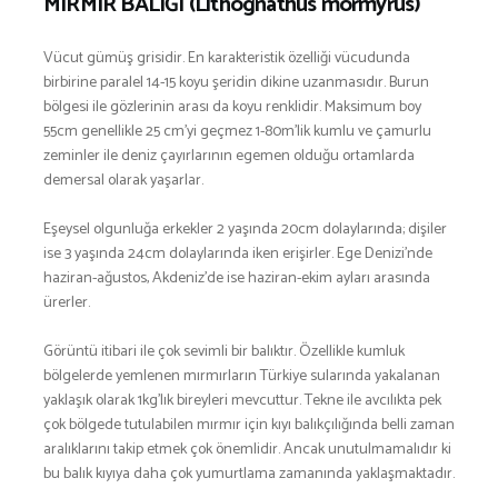
MIRMIR BALIĞI (Lithognathus mormyrus)
BESLENME
Vücut gümüş grisidir. En karakteristik özelliği vücudunda
BİSİKLET
birbirine paralel 14-15 koyu şeridin dikine uzanmasıdır. Burun
DAĞCILIK
bölgesi ile gözlerinin arası da koyu renklidir. Maksimum boy
DENİZ & HAVUZ
55cm genellikle 25 cm’yi geçmez 1-80m’lik kumlu ve çamurlu
GİYİM
zeminler ile deniz çayırlarının egemen olduğu ortamlarda
demersal olarak yaşarlar.
KAMPÇILIK
KARA AVI
Eşeysel olgunluğa erkekler 2 yaşında 20cm dolaylarında; dişiler
KARAVAN
ise 3 yaşında 24cm dolaylarında iken erişirler. Ege Denizi’nde
haziran-ağustos, Akdeniz’de ise haziran-ekim ayları arasında
OTO | MOTO
ürerler.
KAYAK
KOŞU
Görüntü itibari ile çok sevimli bir balıktır. Özellikle kumluk
bölgelerde yemlenen mırmırların Türkiye sularında yakalanan
PET SHOP
yaklaşık olarak 1kg’lık bireyleri mevcuttur. Tekne ile avcılıkta pek
YAŞAM VE SAĞLIK
çok bölgede tutulabilen mırmır için kıyı balıkçılığında belli zaman
SCUBA DALIŞ
aralıklarını takip etmek çok önemlidir. Ancak unutulmamalıdır ki
bu balık kıyıya daha çok yumurtlama zamanında yaklaşmaktadır.
SEYAHAT