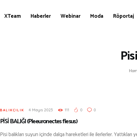
KÜLTÜR | SANAT
AİRSOFT & PAİNTBALL
XTeam
Haberler
Webinar
Moda
Röportaj
AYAKKABI
BALIKÇILIK
BESLENME
Pis
BİSİKLET
Ho
DAĞCILIK
DENİZ & HAVUZ
GİYİM
KAMPÇILIK
4 Mayıs 2023
111
0
0
BALIKÇILIK
PİSİ BALIĞI (Pleeuronectes flesus)
KARA AVI
Pisi balıkları suyun içinde dalga hareketleri ile ilerlerler. Yattıkları 