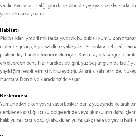
KARAVAN
vardır. Ayrıca pisi balığı gibi deniz dibinde yaşayan balıklar suda
OTO | MOTO
yüzme kesesi yoktur.
KAYAK
Habitatı
KOŞU
Pisi balıkları, yeterli miktarda yiyecek buldukları kumlu deniz taban
diplerde geçirip, kışın sahillere yaklaşırlar. Acı sulara nehir ağızların
PET SHOP
pisilerin kıyı hareketlerini incelemiştir. Kasım ayında yoğun olara
YAŞAM VE SAĞLIK
erkeklerden daha hızlı hareket ettiğini, yaz başlangıcın da ise 3 yaş
yayıldığını tespit etmiştir. Kuzeydoğu Atlantik sahillerin de, Kuzey
SCUBA DALIŞ
Marmara Denizi ve Karadeniz’de yaşar.
SEYAHAT
SNOWBOARD
Beslenmesi
Yumurtadan çıkan yavru yassı balıklar deniz yüzeyinde kalarak bir a
SPOR & FİTNESS
denizlere karıştığı acı su bölgelerinde veya akarsuların daha içlerind
TEKNE & YAT
balık yumurtası, yosun,kabuklular, yumuşakçalarla ve yavru balıklar
TEKNOLOJİ