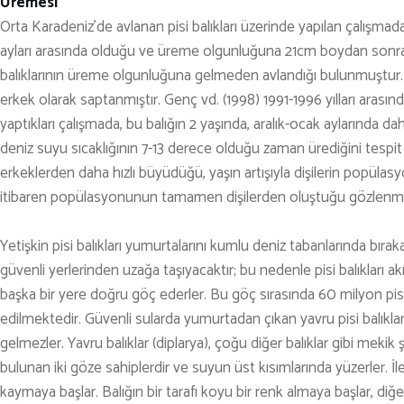
Üremesi
TENİS
Orta Karadeniz’de avlanan pisi balıkları üzerinde yapılan çalışmada
ayları arasında olduğu ve üreme olgunluğuna 21cm boydan sonra u
TIRMANIŞ
balıklarının üreme olgunluğuna gelmeden avlandığı bulunmuştur. 
YÜRÜYÜŞ
erkek olarak saptanmıştır. Genç vd. (1998) 1991-1996 yılları arası
yaptıkları çalışmada, bu balığın 2 yaşında, aralık-ocak aylarında 
YÜZME
deniz suyu sıcaklığının 7-13 derece olduğu zaman ürediğini tespit
ARŞİVLER
erkeklerden daha hızlı büyüdüğü, yaşın artışıyla dişilerin popülas
itibaren popülasyonunun tamamen dişilerden oluştuğu gözlenmiş
Yetişkin pisi balıkları yumurtalarını kumlu deniz tabanlarında bıra
güvenli yerlerinden uzağa taşıyacaktır; bu nedenle pisi balıkları 
başka bir yere doğru göç ederler. Bu göç sırasında 60 milyon pis
edilmektedir. Güvenli sularda yumurtadan çıkan yavru pisi balıkları
gelmezler. Yavru balıklar (diplarya), çoğu diğer balıklar gibi mekik 
bulunan iki göze sahiplerdir ve suyun üst kısımlarında yüzerler. İle
kaymaya başlar. Balığın bir tarafı koyu bir renk almaya başlar, diğe