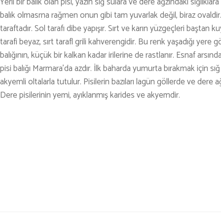
Yerli bir balık olan pisi, yazın sığ sulara ve dere ağzındaki sığlıklara
balık olmasrna rağmen onun gibi tam yuvarlak değil, biraz ovaldir. 
taraftadır. Sol tarafı dibe yapışır. Sırt ve karın yüzgeçleri baştan 
tarafi beyaz, sırt tarafl grili kahverengidir. Bu renk yaşadığı yere 
balığının, küçük bir kalkan kadar irilerine de rastlanır. Esnaf arsı
pisi balığı Marmara’da azdır. İlk baharda yumurta bırakmak için sığ
akyemli oltalarla tutulur. Pisilerin bazıları lagün göllerde ve dere ağ
Dere pisilerinin yemi, ayıklanmış karides ve akyemdir.