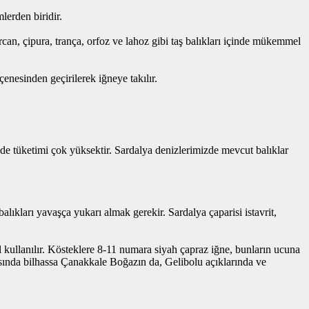
lerden biridir.
rcan, çipura, trança, orfoz ve lahoz gibi taş balıkları içinde mükemmel
enesinden geçirilerek iğneye takılır.
inde tüketimi çok yüksektir. Sardalya denizlerimizde mevcut balıklar
alıkları yavaşça yukarı almak gerekir. Sardalya çaparisi istavrit,
ullanılır. Kösteklere 8-11 numara siyah çapraz iğne, bunların ucuna
rasında bilhassa Çanakkale Boğazın da, Gelibolu açıklarında ve