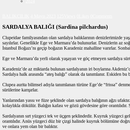
2024
BALIKÇILIK
4 Mayıs 2023
125
Views
0
Likes
0
Comments
SARDALYA BALIĞI (Sardina pilchardus)
Clupeidae familyasından olan sardalya balıklarının denizlerimizde yaşay
sayılırlar. Genellikle Ege ve Marmara’da bulunurlar. Denizlerin az s
İstanbul Boğazı’nı geçip boğazın Karadeniz mahalline varırlar. Sonbah
Ege ve Marmara’da yerli olarak yaşayan ve göç etmeyen sardalya sürüleri
Karadeniz’de az miktarda bulunan sardalyanın iri boylarına Akdeniz’de
Sardalya halk arasında “ateş balığı” olarak da tanımlanır. Eskiden bu 
Clupea aurita bilimsel adıyla tanımlanan türüne Ege’de “frissa” denme
sürülerine karışırlar.
Yanlarından yassı ve füze şeklinde olan sardalya balığının ağzı ufaktır.
kolaylıkla dökülür. Balığın kafası ve gözü gövdesine göre orantılıdır. 
Sardalyanın sırt yüzgeci tek ve üçgen şeklindedir. Kuyruk yüzgeci geli
orantılıdır. Anüs yüzgeci düz bir çizgi halinde kuyruk bölümüne doğru
ve onlara yem olan bir balıktır.