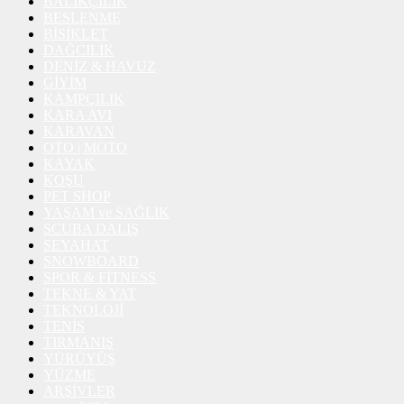
BALIKÇILIK
BESLENME
BİSİKLET
DAĞCILIK
DENİZ & HAVUZ
GİYİM
KAMPÇILIK
KARA AVI
KARAVAN
OTO | MOTO
KAYAK
KOŞU
PET SHOP
YAŞAM ve SAĞLIK
SCUBA DALIŞ
SEYAHAT
SNOWBOARD
SPOR & FİTNESS
TEKNE & YAT
TEKNOLOJİ
TENİS
TIRMANIŞ
YÜRÜYÜŞ
YÜZME
ARŞİVLER