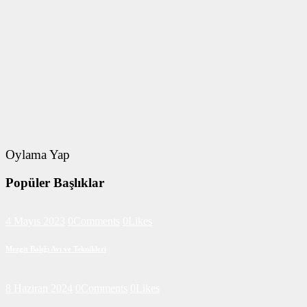
Oylama Yap
Popüler Başlıklar
4 Mayıs 2023
0
Comments
0
Likes
Mezgit Balığı Avı ve Teknikleri
8 Haziran 2024
0
Comments
0
Likes