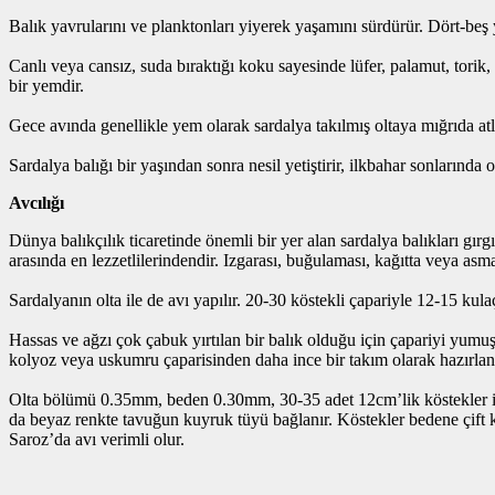
Balık yavrularını ve planktonları yiyerek yaşamını sürdürür. Dört-beş y
Canlı veya cansız, suda bıraktığı koku sayesinde lüfer, palamut, torik,
bir yemdir.
Gece avında genellikle yem olarak sardalya takılmış oltaya mığrıda atl
Sardalya balığı bir yaşından sonra nesil yetiştirir, ilkbahar sonlarında
Avcılığı
Dünya balıkçılık ticaretinde önemli bir yer alan sardalya balıkları gı
arasında en lezzetlilerindendir. Izgarası, buğulaması, kağıtta veya asm
Sardalyanın olta ile de avı yapılır. 20-30 köstekli çapariyle 12-15 kula
Hassas ve ağzı çok çabuk yırtılan bir balık olduğu için çapariyi yumuşa
kolyoz veya uskumru çaparisinden daha ince bir takım olarak hazırlanı
Olta bölümü 0.35mm, beden 0.30mm, 30-35 adet 12cm’lik köstekler ise
da beyaz renkte tavuğun kuyruk tüyü bağlanır. Köstekler bedene çift k
Saroz’da avı verimli olur.