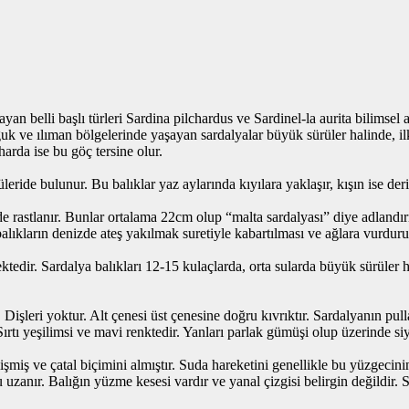
an belli başlı türleri Sardina pilchardus ve Sardinel-la aurita bilimsel 
oğuk ve ılıman bölgelerinde yaşayan sardalyalar büyük sürüler halinde,
arda ise bu göç tersine olur.
de bulunur. Bu balıklar yaz aylarında kıyılara yaklaşır, kışın ise derin 
 rastlanır. Bunlar ortalama 22cm olup “malta sardalyası” diye adlandır
balıkların denizde ateş yakılmak suretiyle kabartılması ve ağlara vurdur
ktedir. Sardalya balıkları 12-15 kulaçlarda, orta sularda büyük sürüler
 Dişleri yoktur. Alt çenesi üst çenesine doğru kıvrıktır. Sardalyanın pulla
Sırtı yeşilimsi ve mavi renktedir. Yanları parlak gümüşi olup üzerinde si
şmiş ve çatal biçimini almıştır. Suda hareketini genellikle bu yüzgecin
 uzanır. Balığın yüzme kesesi vardır ve yanal çizgisi belirgin değildir