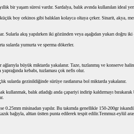
ıllık bir yaşam süresi vardır. Sardalya, balık avında kullanılan ideal yem
 küçük boy orkinos gibi balıklan kolayca oltaya çeker. Sinarit, akya, me
ar. Sularla akış yapılırken iki gözünden veya aşağıdan yukarı doğru iki ç
 orta sularda yumurta ve sperma dökerler.
rgır ağlarıyla büyük miktarda yakalanır. Taze, tuzlanmış ve konserve hal
a yaprağında kebabı, tuzlaması çok nefis olur.
çlık sularda gezinildiğinde sürüye rastlanırsa bol miktarda yakalanır.
k kullanmak, balık atladığı anda çapariyi indirip kaldırmayı bırakarak b
r.
 0.25mm misinadan yapılır. Bu takımda genellikle 150-200gr iskandil k
azık bağıyla, alttan üstten punta edilerek tespit edilir.Temmuz-eylül a