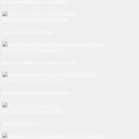
Hava Durumu Balık Tutmayı Nasıl Etkiler?
SCUBA DALIŞ
20 Ağustos 2024
Türkiye’nin En İyi 8 Dalış Bölgesi
BALIKÇILIK
20 Ağustos 2024
Shore Jigging Nedir? Shore Jigging Nasıl Yapılır?
KAMPÇILIK
18 Temmuz 2024
Bushcraft Bıçağı Nedir? Özellikleri Nelerdir?
BALIKÇILIK
6 Temmuz 2024
MEZGİT BALIĞI AVI !!