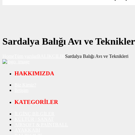
Sardalya Balığı Avı ve Teknikler
Home
Tüm yazılar
BALIKÇILIK
Sardalya Balığı Avı ve Teknikleri
HAKKIMIZDA
Biz Kimiz?
İletişim
KATEGORİLER
İLGİNÇ BİLGİLER
KÜLTÜR | SANAT
AİRSOFT & PAİNTBALL
AYAKKABI