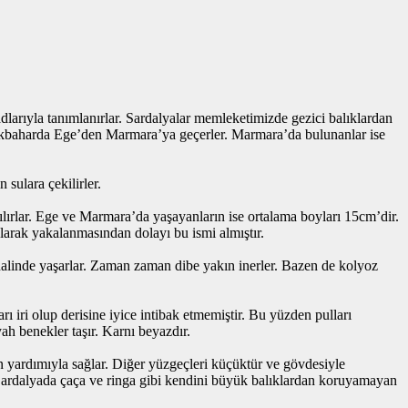
adlarıyla tanımlanırlar. Sardalyalar memleketimizde gezici balıklardan
 ilkbaharda Ege’den Marmara’ya geçerler. Marmara’da bulunanlar ise
sulara çekilirler.
ılırlar. Ege ve Marmara’da yaşayanların ise ortalama boyları 15cm’dir.
ularak yakalanmasından dolayı bu ismi almıştır.
 halinde yaşarlar. Zaman zaman dibe yakın inerler. Bazen de kolyoz
rı iri olup derisine iyice intibak etmemiştir. Bu yüzden pulları
yah benekler taşır. Karnı beyazdır.
in yardımıyla sağlar. Diğer yüzgeçleri küçüktür ve gövdesiyle
. Sardalyada çaça ve ringa gibi kendini büyük balıklardan koruyamayan