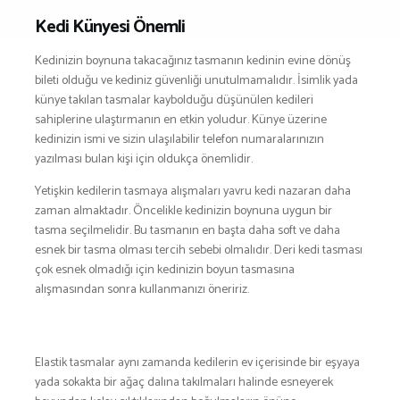
SNOWBOARD
Kedi Künyesi Önemli
SPOR & FİTNESS
TEKNE & YAT
Kedinizin boynuna takacağınız tasmanın kedinin evine dönüş
TEKNOLOJİ
bileti olduğu ve kediniz güvenliği unutulmamalıdır. İsimlik yada
künye takılan tasmalar kaybolduğu düşünülen kedileri
TENİS
sahiplerine ulaştırmanın en etkin yoludur. Künye üzerine
TIRMANIŞ
kedinizin ismi ve sizin ulaşılabilir telefon numaralarınızın
YÜRÜYÜŞ
yazılması bulan kişi için oldukça önemlidir.
YÜZME
Yetişkin kedilerin tasmaya alışmaları yavru kedi nazaran daha
ARŞİVLER
zaman almaktadır. Öncelikle kedinizin boynuna uygun bir
tasma seçilmelidir. Bu tasmanın en başta daha soft ve daha
esnek bir tasma olması tercih sebebi olmalıdır. Deri kedi tasması
çok esnek olmadığı için kedinizin boyun tasmasına
alışmasından sonra kullanmanızı öneririz.
Elastik tasmalar aynı zamanda kedilerin ev içerisinde bir eşyaya
yada sokakta bir ağaç dalına takılmaları halinde esneyerek