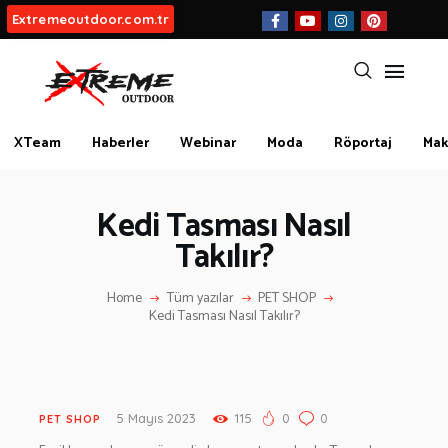
Extremeoutdoor.com.tr
HAKKIMIZDA
XTeam
Haberler
Webinar
Moda
Röportaj
Mak
BIZ KIMIZ?
Kedi Tasması Nasıl
İLETIŞIM
Takılır?
KATEGORİLER
Home
Tüm yazılar
PET SHOP
İLGİNÇ BİLGİLER
Kedi Tasması Nasıl Takılır?
KÜLTÜR | SANAT
AİRSOFT & PAİNTBALL
AYAKKABI
5 Mayıs 2023
115
0
0
PET SHOP
BALIKÇILIK