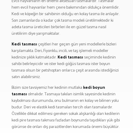
Evcil hayvanların en önemli aksesuarı tasmalardır. Tasmalar
BESLENME
hem evcil hayvanlar hem çevre bakımından oldukça önemlidir.
BİSİKLET
Kedi ve köpeğin bir sahibinin olduğu en kolay tasma ile anlaşılır.
DAĞCILIK
Son zamanlarda o kadar çok tasma modeli üretilmektedir ki
adeta tasma üreticileri birbirleri ile en güzel tasma nasıl
DENİZ & HAVUZ
üretilirim diye yarışmaktalar.
GİYİM
Kedi tasması
çeşitleri her geçen gün yeni modellerle bizleri
KAMPÇILIK
karşılamakta. Deri, Fiyonklu, incili, ve taş işlemeli modeller
KARA AVI
kedinize şıklık katmaktadır.
Kedi tasması
seçiminde kedinin
KARAVAN
sahibi belirleyicidir ve ister kedi göğüs tasması ister boyun
tasması olsun bir petshoptan onlarca çeşit arasında istediğinizi
OTO | MOTO
satın alabilirsiniz.
KAYAK
Bizim size tavsiyemiz her kedinin mutlaka
kedi boyun
KOŞU
tasması
olmalıdır. Tasmaya takılan isimlik sayesinde kedinin
PET SHOP
kaybolması durumunda, onu bulmanın en kolay ve bilinen yolu
YAŞAM VE SAĞLIK
budur. Deri ve elastik kedi tasmaları tercih olan tasmalardır.
Özellikle dikkat edilmesi gereken sokak alışkanlığı olan kedilerin
SCUBA DALIŞ
kedi pire tasması takması fazladan boynunda taşıdıkları yük gibi
SEYAHAT
görünse de onları dış parazitlerden korumada önemi büyüktür.