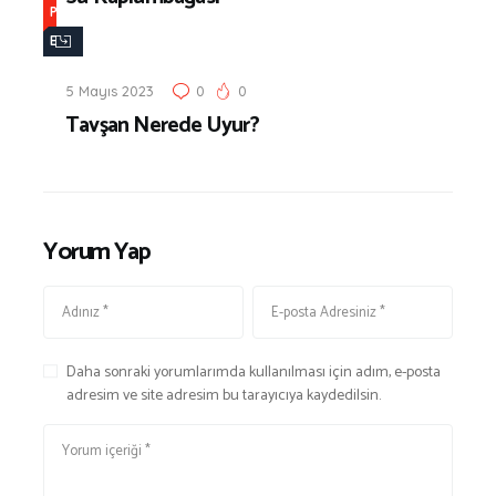
P
O
E
P
T
5 Mayıs 2023
0
0
S
Tavşan Nerede Uyur?
H
O
P
Yorum Yap
Daha sonraki yorumlarımda kullanılması için adım, e-posta
adresim ve site adresim bu tarayıcıya kaydedilsin.