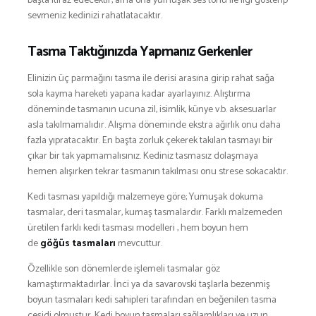
başta itiraz edecektir, ama ona yumuşak ses tonu ile ilgi gösterip
sevmeniz kedinizi rahatlatacaktır.
Tasma Taktığınızda Yapmanız Gerkenler
Elinizin üç parmağını tasma ile derisi arasına girip rahat sağa
sola kayma hareketi yapana kadar ayarlayınız. Alıştırma
döneminde tasmanın ucuna zil, isimlik, künye v.b. aksesuarlar
asla takılmamalıdır. Alışma döneminde ekstra ağırlık onu daha
fazla yıpratacaktır. En başta zorluk çekerek takılan tasmayı bir
çıkar bir tak yapmamalısınız. Kediniz tasmasız dolaşmaya
hemen alışırken tekrar tasmanın takılması onu strese sokacaktır.
Kedi tasması yapıldığı malzemeye göre; Yumuşak dokuma
tasmalar, deri tasmalar, kumaş tasmalardır. Farklı malzemeden
üretilen farklı kedi tasması modelleri , hem boyun hem
de
göğüs tasmaları
mevcuttur.
Özellikle son dönemlerde işlemeli tasmalar göz
kamaştırmaktadırlar. İnci ya da savarovski taşlarla bezenmiş
boyun tasmaları kedi sahipleri tarafından en beğenilen tasma
çeşidi olmuştur. Kedi boyun tasmaları sağlamlıkları ve uzun