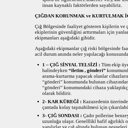
insan kaynaklı faktörlerden sayabiliriz.
ÇIĞDAN KORUNMAK ve KURTULMAK İ
Çığ Bölgesinde faaliyet gösteren kişilerin ve
ekiplerinin güvenliğini arttırmaları için yan
ekipmanları aşağıdaki gibidir.
Aşağıdaki ekipmanlar çığ riski bölgesinde faa
acil durum anında neler yapılacağı konusunda e
1 – ÇIĞ SİNYAL TELSİZİ :
Tüm ekip üyel
halindeyken
“iletim , gönderi”
konumunda 
arama-kurtarma yapacak olanlar cihazları
“gönderi” konumunda bulunan cihazından 
“gönderi” konumundaki cihaza yaklaştıkça
olarak bildirir.
2- KAR KÜREĞİ :
Kazazedenin üzerindeki
çantada kolay taşınabilmesi için çıkarılabi
3- ÇIĞ SONDASI :
Çadır pollerine benzey
uzunluğa ulaşır. Genelllikl hafif ağırlık
yapılırlar ve çığ altında bulunan nesneleri