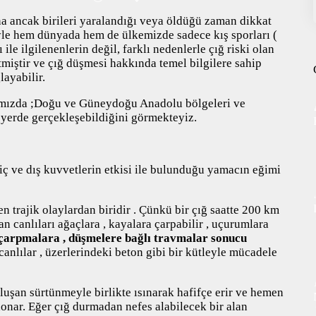
BESLENME
na ancak birileri yaralandığı veya öldüğü zaman dikkat
yle hem dünyada hem de ülkemizde sadece kış sporları (
BİSİKLET
ile ilgilenenlerin değil, farklı nedenlerle çığ riski olan
miştir ve çığ düşmesi hakkında temel bilgilere sahip
DAĞCILIK
ayabilir.
ğımızda ;Doğu ve Güneydoğu Anadolu bölgeleri ve
DENİZ & HAVUZ
 yerde gerçekleşebildiğini görmekteyiz.
GİYİM
KAMPÇILIK
 iç ve dış kuvvetlerin etkisi ile bulunduğu yamacın eğimi
KARA AVI
n trajik olaylardan biridir . Çünkü bir çığ saatte 200 km
KARAVAN
n canlıları ağaçlara , kayalara çarpabilir , uçurumlara
çarpmalara , düşmelere bağlı travmalar sonucu
OTO | MOTO
nlılar , üzerlerindeki beton gibi bir kütleyle mücadele
KAYAK
luşan sürtünmeyle birlikte ısınarak hafifçe erir ve hemen
KOŞU
 donar. Eğer çığ durmadan nefes alabilecek bir alan