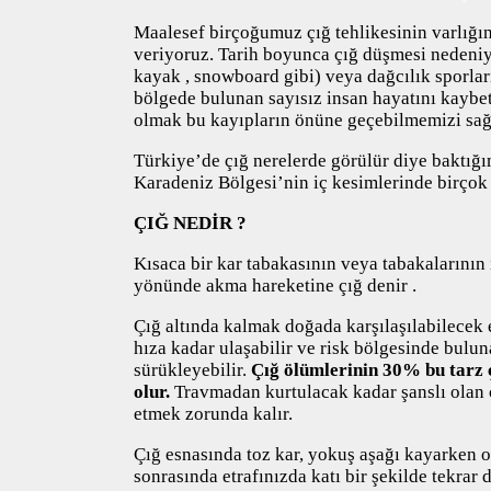
Maalesef birçoğumuz çığ tehlikesinin varlığı
veriyoruz. Tarih boyunca çığ düşmesi nedeni
kayak , snowboard gibi) veya dağcılık sporları 
bölgede bulunan sayısız insan hayatını kaybet
olmak bu kayıpların önüne geçebilmemizi sağl
Türkiye’de çığ nerelerde görülür diye baktı
Karadeniz Bölgesi’nin iç kesimlerinde birçok
ÇIĞ NEDİR ?
Kısaca bir kar tabakasının veya tabakalarının
yönünde akma hareketine çığ denir .
Çığ altında kalmak doğada karşılaşılabilecek e
hıza kadar ulaşabilir ve risk bölgesinde buluna
sürükleyebilir.
Çığ ölümlerinin 30% bu tarz 
olur.
Travmadan kurtulacak kadar şanslı olan ca
etmek zorunda kalır.
Çığ esnasında toz kar, yokuş aşağı kayarken o
sonrasında etrafınızda katı bir şekilde tekrar