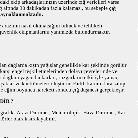
aki ekip arkadaşlarınızın üzerinde çığ vericileri varsa
PET SHOP
ığ altında 30 dakikadan fazla kalamaz , bu sebeple
çığ
kaynaklanmaktadır.
YAŞAM VE SAĞLIK
e arazinin nasıl okunacağını bilmek ve tehlikeli
SCUBA DALIŞ
güvenlik ekipmanlarını yanımızda bulundurmaktır.
SEYAHAT
SNOWBOARD
an dağlarda kışın yağışlar genellikle kar şeklinde görülür
SPOR & FİTNESS
arşı engel teşkil etmelerinden dolayı çevrelerinde ve
ın dağlara yağan bu karlar ; rüzgarların etkisiyle yamaç
TEKNE & YAT
açaklar ve kar kümeleri oluşturur. Farklı kalınlıklara sahip
yle eğim boyunca hareketi sonucu çığ düşmesi gerçekleşir.
TEKNOLOJİ
DİR ?
TENİS
pografik -Arazi Durumu , Meteorolojik -Hava Durumu , Kar
TIRMANIŞ
örler olarak sıralayabilir.
YÜRÜYÜŞ