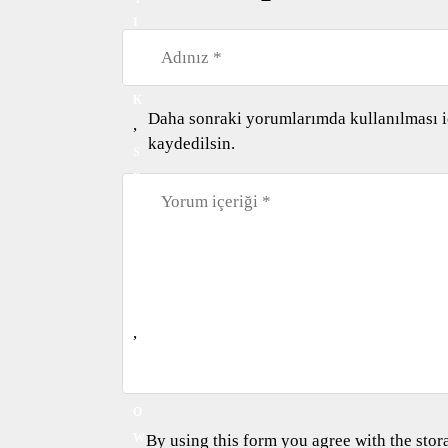
I
L
I
K
Daha sonraki yorumlarımda kullanılması iç
,
kaydedilsin.
S
E
Y
A
H
A
T
,
S
N
O
By using this form you agree with the stor
W