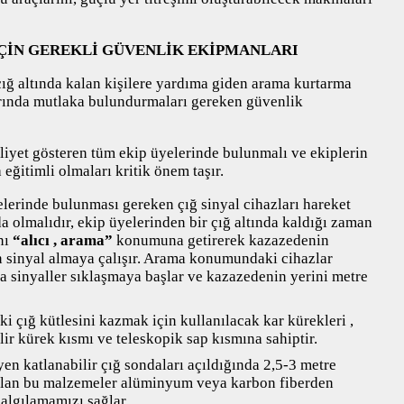
ÇİN GEREKLİ GÜVENLİK EKİPMANLARI
 çığ altında kalan kişilere yardıma giden arama kurtarma
larında mutlaka bulundurmaları gereken güvenlik
liyet gösteren tüm ekip üyelerinde bulunmalı ve ekiplerin
ğitimli olmaları kritik önem taşır.
erinde bulunması gereken çığ sinyal cihazları hareket
olmalıdır, ekip üyelerinden bir çığ altında kaldığı zaman
nı
“alıcı , arama”
konumuna getirerek kazazedenin
sinyal almaya çalışır. Arama konumundaki cihazlar
 sinyaller sıklaşmaya başlar ve kazazedenin yerini metre
 çığ kütlesini kazmak için kullanılacak kar kürekleri ,
lir kürek kısmı ve teleskopik sap kısmına sahiptir.
en katlanabilir çığ sondaları açıldığında 2,5-3 metre
lı olan bu malzemeler alüminyum veya karbon fiberden
 algılamamızı sağlar.