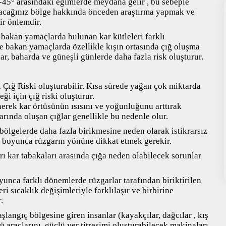
-45° arasındaki eğimlerde meydana gelir , bu sebeple
YÜZME
acağınız bölge hakkında önceden araştırma yapmak ve
ir önlemdir.
ARŞİVLER
 bakan yamaçlarda bulunan kar kütleleri farklı
eye bakan yamaçlarda özellikle kışın ortasında çığ oluşma
, baharda ve güneşli günlerde daha fazla risk oluşturur.
ığ Riski oluşturabilir. Kısa sürede yağan çok miktarda
ği için çığ riski oluşturur.
erek kar örtüsünün ısısını ve yoğunluğunu arttırak
arında oluşan çığlar genellikle bu nedenle olur.
 bölgelerde daha fazla birikmesine neden olarak istikrarsız
n boyunca rüzgarın yönüne dikkat etmek gerekir.
ı kar tabakaları arasında çığa neden olabilecek sorunlar
unca farklı dönemlerde rüzgarlar tarafından biriktirilen
eri sıcaklık değişimleriyle farklılaşır ve birbirine
.
şlangıç bölgesine giren insanlar (kayakçılar, dağcılar , kış
stü araçlarını, güçlü yer titreşimi oluşturabilecek makinaları