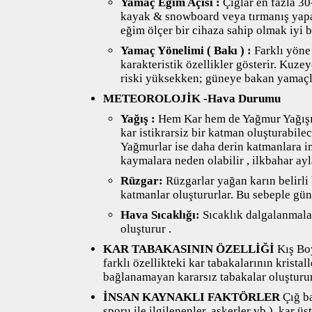
Yamaç Eğim Açısı :
Çığlar en fazla 30
kayak & snowboard veya tırmanış yap
eğim ölçer bir cihaza sahip olmak iyi b
Yamaç Yönelimi ( Bakı ) :
Farklı yöne
karakteristik özellikler gösterir. Kuz
riski yüksekken; güneye bakan yamaçlar
METEOROLOJİK -Hava Durumu
Yağış :
Hem Kar hem de Yağmur Yağışı Ç
kar istikrarsiz bir katman oluşturabilece
Yağmurlar ise daha derin katmanlara in
kaymalara neden olabilir , ilkbahar ayl
Rüzgar:
Rüzgarlar yağan karın belirli
katmanlar oluştururlar. Bu sebeple gü
Hava Sıcaklığı:
Sıcaklık dalgalanmalar
oluşturur .
KAR TABAKASININ ÖZELLİĞİ
Kış Boy
farklı özellikteki kar tabakalarının kristall
bağlanamayan kararsız tabakalar oluşturur
İNSAN KAYNAKLI FAKTÖRLER
Çığ ba
sporu ile ilgilenenler, askerler vb.), kar ü