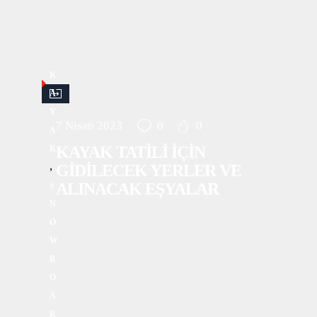
K
A
Y
7 Nisan 2023
0
0
A
KAYAK TATİLİ İÇİN
K
,
GİDİLECEK YERLER VE
ALINACAK EŞYALAR
S
N
O
W
B
O
A
R