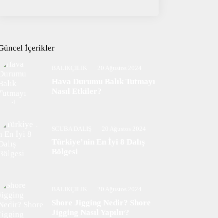
Güncel İçerikler
BALIKÇILIK
20 Ağustos 2024
Hava Durumu Balık Tutmayı
Nasıl Etkiler?
SCUBA DALIŞ
20 Ağustos 2024
Türkiye’nin En İyi 8 Dalış
Bölgesi
BALIKÇILIK
20 Ağustos 2024
Shore Jigging Nedir? Shore
Jigging Nasıl Yapılır?