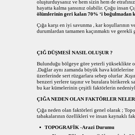
oluşturduysanız ve hem sizin hem de etrafınızd
hayatta kalma şansınız olabilir. Çoğu insan Ç
ölümlerinin geri kalan 70% ‘i boğulmadan 
Çığa karşı en iyi savunma , kar koşullarının v
durumlardan tamamen kaçınmaktı ve gerekli 
ÇIĞ DÜŞMESİ NASIL OLUŞUR ?
Bulunduğu bölgeye göre yeterli yükseklikte ol
.Dağlar aynı zamanda büyük hava kütlelerine k
üzerlerinde sert rüzgarlara sebep olurlar .Kış
benzeri yerlere taşınır ve buralara birikerek s
bu kar kümelerinin çeşitli faktörlerin nedeni
ÇIĞA NEDEN OLAN FAKTÖRLER NELER
Çığa neden olan faktörleri genel olarak ; To
tabakalarının özellikleri ve insan kaynaklı fakt
TOPOGRAFİK -Arazi Durumu