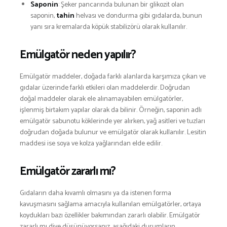
Saponin
: Şeker pancarında bulunan bir glikozit olan
saponin,
tahin
helvası ve dondurma gibi gıdalarda, bunun
yanı sıra kremalarda köpük stabilizörü olarak kullanılır.
Emülgatör neden yapılır?
Emülgatör maddeler, doğada farklı alanlarda karşımıza çıkan ve
gıdalar üzerinde farklı etkileri olan maddelerdir. Doğrudan
doğal maddeler olarak ele alınamayabilen emülgatörler,
işlenmiş birtakım yapılar olarak da bilinir. Örneğin, saponin adlı
emülgatör sabunotu köklerinde yer alırken, yağ asitleri ve tuzları
doğrudan doğada bulunur ve emülgatör olarak kullanılır. Lesitin
maddesi ise soya ve kolza yağlarından elde edilir.
Emülgatör zararlı mı?
Gıdaların daha kıvamlı olmasını ya da istenen forma
kavuşmasını sağlama amacıyla kullanılan emülgatörler, ortaya
koydukları bazı özellikler bakımından zararlı olabilir. Emülgatör
zararlı mı diye düşünüyorsanız, aşağıdaki durumların