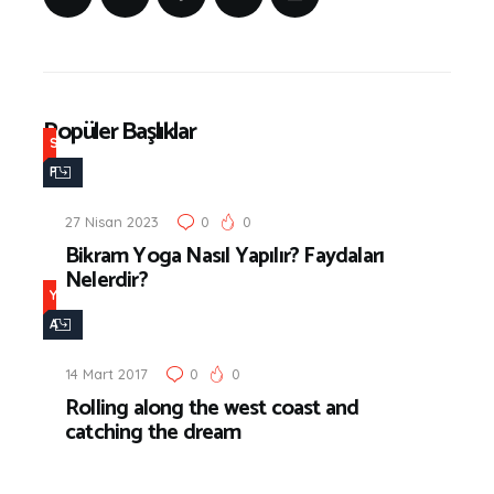
Popüler Başlıklar
S
P
O
27 Nisan 2023
0
0
R
Bikram Yoga Nasıl Yapılır? Faydaları
&
Nelerdir?
F
Y
İ
A
T
Ş
N
14 Mart 2017
0
0
A
Rolling along the west coast and
E
M
catching the dream
S
v
S
e
,