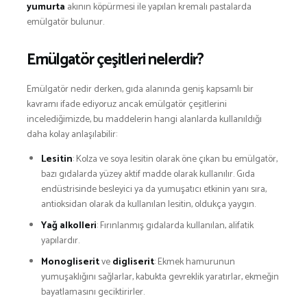
SNOWBOARD
yumurta
akının köpürmesi ile yapılan kremalı pastalarda
SPOR & FİTNESS
emülgatör bulunur.
TEKNE & YAT
Emülgatör çeşitleri nelerdir?
TEKNOLOJİ
TENİS
Emülgatör nedir derken, gıda alanında geniş kapsamlı bir
TIRMANIŞ
kavramı ifade ediyoruz ancak emülgatör çeşitlerini
YÜRÜYÜŞ
incelediğimizde, bu maddelerin hangi alanlarda kullanıldığı
daha kolay anlaşılabilir:
YÜZME
ARŞİVLER
Lesitin
: Kolza ve soya lesitin olarak öne çıkan bu emülgatör,
bazı gıdalarda yüzey aktif madde olarak kullanılır. Gıda
endüstrisinde besleyici ya da yumuşatıcı etkinin yanı sıra,
antioksidan olarak da kullanılan lesitin, oldukça yaygın.
Yağ
alkolleri
: Fırınlanmış gıdalarda kullanılan, alifatik
yapılardır.
Monogliserit
ve
digliserit
: Ekmek hamurunun
yumuşaklığını sağlarlar, kabukta gevreklik yaratırlar, ekmeğin
bayatlamasını geciktirirler.