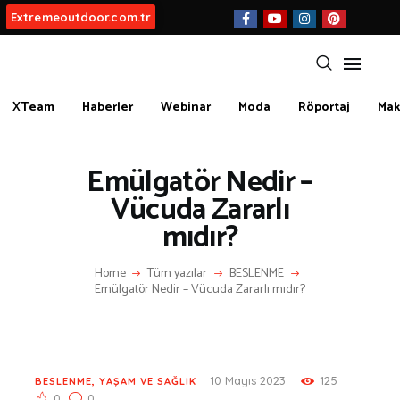
Extremeoutdoor.com.tr
XTeam
Haberler
Webinar
Moda
Röportaj
Mak
HAKKIMIZDA
BIZ KIMIZ?
Emülgatör Nedir –
İLETIŞIM
Vücuda Zararlı
mıdır?
KATEGORİLER
Home
Tüm yazılar
BESLENME
İLGİNÇ BİLGİLER
Emülgatör Nedir – Vücuda Zararlı mıdır?
KÜLTÜR | SANAT
AİRSOFT & PAİNTBALL
AYAKKABI
BALIKÇILIK
10 Mayıs 2023
125
BESLENME
,
YAŞAM VE SAĞLIK
0
0