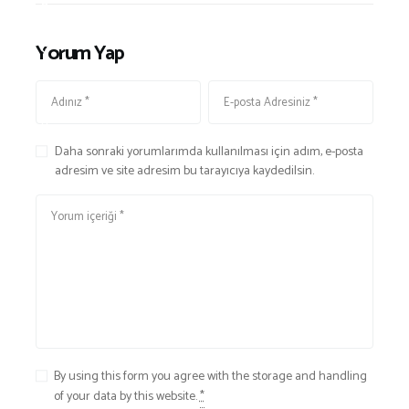
S
Y
A
A
Yorum Yap
Ğ
Ş
L
A
I
M
K
v
Daha sonraki yorumlarımda kullanılması için adım, e-posta
e
adresim ve site adresim bu tarayıcıya kaydedilsin.
S
A
Ğ
L
I
K
By using this form you agree with the storage and handling
of your data by this website.
*