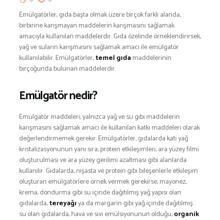
BESLENME
Emülgatörler, gıda başta olmak üzere birçok farklı alanda,
BİSİKLET
birbirine karışmayan maddelerin karışmasını sağlamak
DAĞCILIK
amacıyla kullanılan maddelerdir. Gıda özelinde örneklendirirsek,
DENİZ & HAVUZ
yağ ve suların karışmasını sağlamak amacı ile emülgatör
kullanılabilir. Emülgatörler,
temel gıda
maddelerinin
GİYİM
birçoğunda bulunan maddelerdir.
KAMPÇILIK
KARA AVI
Emülgatör nedir?
KARAVAN
Emülgatör maddeleri, yalnızca yağ ve su gibi maddelerin
OTO | MOTO
karışmasını sağlamak amacı ile kullanılan katkı maddeleri olarak
KAYAK
değerlendirmemek gerekir. Emülgatörler, gıdalarda katı yağ
KOŞU
kristalizasyonunun yanı sıra, protein etkileşimleri, ara yüzey filmi
oluşturulması ve ara yüzey gerilimi azaltması gibi alanlarda
PET SHOP
kullanılır. Gıdalarda, nişasta ve protein gibi bileşenlerle etkileşim
YAŞAM VE SAĞLIK
oluşturan emülgatörlere örnek vermek gerekirse; mayonez,
SCUBA DALIŞ
krema, dondurma gibi su içinde dağıtılmış yağ yapısı olan
gıdalarda,
tereyağı
ya da margarin gibi yağ içinde dağıtılmış
SEYAHAT
su olan gıdalarda, hava ve sıvı emülsiyonunun olduğu,
organik