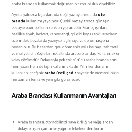
SNOWBOARD
araba brandası kullanmak doğrudan bir zorunluluk diyebiliriz.
SPOR & FİTNESS
Ayrıca yalnızca kış aylarında değil yaz aylarında da
oto
TEKNE & YAT
branda
kullanımı yaygındır. Çünkü yaz aylarında güneşin
etkisiyle otomobillerin renkleri yıpranabilir. Güneş ışınları,
TEKNOLOJİ
özellikle siyah, lacivert, kahverengi, gri gibi koyu renkli araçların
TENİS
üzerindeki boyalarda yüzeysel açılmaya ve deformasyona
TIRMANIŞ
neden olur. Bu hasardan geri dönmenin yolu ise hayli zahmetli
ve maliyetlidir. Böyle bir risk altında araba brandası kullanmak en
YÜRÜYÜŞ
kolay çözümdür. Dolayısıyla pek çok sürücü araba brandalarını
YÜZME
hem yazın hem de kışın kullanmaktadır. Yılın her dönemi
ARŞİVLER
kullanılabileceğiniz
araba üstü çadır
sayesinde otomobilinizin
her zaman temiz ve yeni gibi görünecek.
Araba Brandası Kullanmanın Avantajları
Araba brandası, otomobilinizi hava kirliliği ve yağışlardan
dolayı oluşan çamur ve yağmur lekelerinden korur.