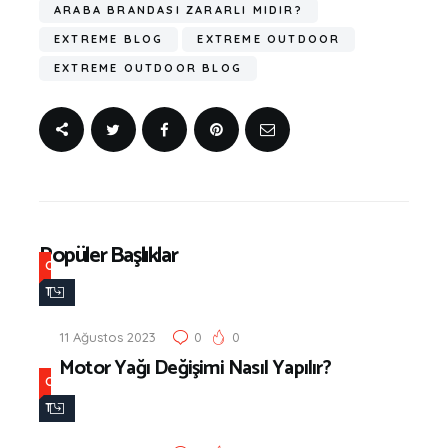
ARABA BRANDASI ZARARLI MIDIR?
EXTREME BLOG
EXTREME OUTDOOR
EXTREME OUTDOOR BLOG
Popüler Başlıklar
O
T
O
11 Ağustos 2023
0
0
|
Motor Yağı Değişimi Nasıl Yapılır?
M
O
O
T
T
O
O