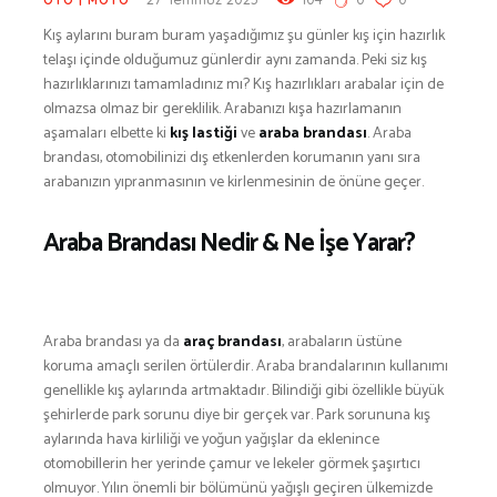
BESLENME
Kış aylarını buram buram yaşadığımız şu günler kış için hazırlık
BİSİKLET
telaşı içinde olduğumuz günlerdir aynı zamanda. Peki siz kış
hazırlıklarınızı tamamladınız mı? Kış hazırlıkları arabalar için de
DAĞCILIK
olmazsa olmaz bir gereklilik. Arabanızı kışa hazırlamanın
DENİZ & HAVUZ
aşamaları elbette ki
kış lastiği
ve
araba brandası
. Araba
GİYİM
brandası, otomobilinizi dış etkenlerden korumanın yanı sıra
arabanızın yıpranmasının ve kirlenmesinin de önüne geçer.
KAMPÇILIK
KARA AVI
Araba Brandası Nedir & Ne İşe Yarar?
KARAVAN
OTO | MOTO
KAYAK
Araba brandası ya da
araç brandası
, arabaların üstüne
KOŞU
koruma amaçlı serilen örtülerdir. Araba brandalarının kullanımı
PET SHOP
genellikle kış aylarında artmaktadır. Bilindiği gibi özellikle büyük
YAŞAM VE SAĞLIK
şehirlerde park sorunu diye bir gerçek var. Park sorununa kış
aylarında hava kirliliği ve yoğun yağışlar da eklenince
SCUBA DALIŞ
otomobillerin her yerinde çamur ve lekeler görmek şaşırtıcı
SEYAHAT
olmuyor. Yılın önemli bir bölümünü yağışlı geçiren ülkemizde