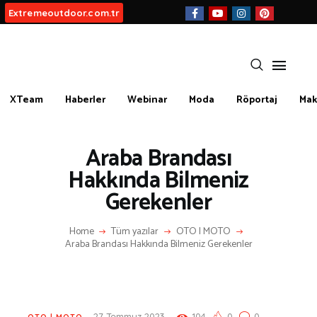
Extremeoutdoor.com.tr
XTeam
Haberler
Webinar
Moda
Röportaj
Mak
HAKKIMIZDA
BIZ KIMIZ?
Araba Brandası
İLETIŞIM
Hakkında Bilmeniz
Gerekenler
KATEGORİLER
İLGİNÇ BİLGİLER
Home
Tüm yazılar
OTO | MOTO
Araba Brandası Hakkında Bilmeniz Gerekenler
KÜLTÜR | SANAT
AİRSOFT & PAİNTBALL
AYAKKABI
BALIKÇILIK
27 Temmuz 2023
104
0
0
OTO | MOTO