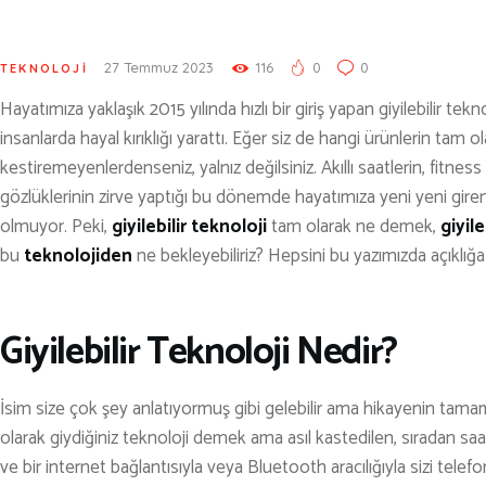
KÜLTÜR | SANAT
AİRSOFT & PAİNTBALL
27 Temmuz 2023
116
0
0
TEKNOLOJİ
AYAKKABI
Hayatımıza yaklaşık 2015 yılında hızlı bir giriş yapan giyilebilir te
BALIKÇILIK
insanlarda hayal kırıklığı yarattı. Eğer siz de hangi ürünlerin tam ol
kestiremeyenlerdenseniz, yalnız değilsiniz. Akıllı saatlerin, fitness 
BESLENME
gözlüklerinin zirve yaptığı bu dönemde hayatımıza yeni yeni giren
BİSİKLET
olmuyor. Peki,
giyilebilir teknoloji
tam olarak ne demek,
giyile
bu
teknolojiden
ne bekleyebiliriz? Hepsini bu yazımızda açıklığ
DAĞCILIK
DENİZ & HAVUZ
Giyilebilir Teknoloji Nedir?
GİYİM
KAMPÇILIK
İsim size çok şey anlatıyormuş gibi gelebilir ama hikayenin tamamı
olarak giydiğiniz teknoloji demek ama asıl kastedilen, sıradan saatle
KARA AVI
ve bir internet bağlantısıyla veya Bluetooth aracılığıyla sizi telef