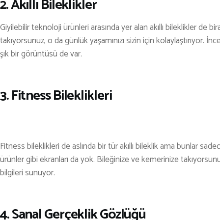
2. Akıllı Bileklikler
TENİS
Giyilebilir teknoloji ürünleri arasında yer alan akıllı bileklikler de b
TIRMANIŞ
takıyorsunuz, o da günlük yaşamınızı sizin için kolaylaştırıyor. İ
YÜRÜYÜŞ
şık bir görüntüsü de var.
YÜZME
3. Fitness Bileklikleri
ARŞİVLER
Fitness bileklikleri de aslında bir tür akıllı bileklik ama bunlar sa
ürünler gibi ekranları da yok. Bileğinize ve kemerinize takıyorsunu
bilgileri sunuyor.
4. Sanal Gerçeklik Gözlüğü