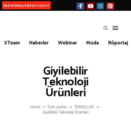
Extremeoutdoor.com.tr
HAKKIMIZDA
XTeam
Haberler
Webinar
Moda
Röportaj
BIZ KIMIZ?
İLETIŞIM
Giyilebilir
Teknoloji
Ürünleri
KATEGORİLER
Home
Tüm yazılar
TEKNOLOJİ
Giyilebilir Teknoloji Ürünleri
İLGİNÇ BİLGİLER