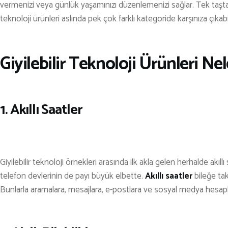
KARAVAN
vermenizi veya günlük yaşamınızı düzenlemenizi sağlar. Tek taşta 
OTO | MOTO
teknoloji ürünleri aslında pek çok farklı kategoride karşınıza çıkabi
KAYAK
Giyilebilir Teknoloji Ürünleri Nel
KOŞU
PET SHOP
YAŞAM VE SAĞLIK
1. Akıllı Saatler
SCUBA DALIŞ
SEYAHAT
SNOWBOARD
Giyilebilir teknoloji örnekleri arasında ilk akla gelen herhalde akıl
telefon devlerinin de payı büyük elbette.
Akıllı saatler
bileğe tak
SPOR & FİTNESS
Bunlarla aramalara, mesajlara, e-postlara ve sosyal medya hesaplar
TEKNE & YAT
TEKNOLOJİ