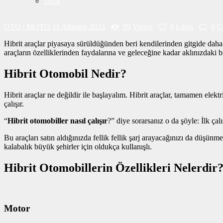
2024
OTO | MOTO
11 Ağustos 2023
99
Views
0
Likes
0
C
Hibrit araçlar piyasaya sürüldüğünden beri kendilerinden gitgide daha f
araçların özelliklerinden faydalarına ve geleceğine kadar aklınızdaki b
Hibrit Otomobil Nedir?
Hibrit araçlar ne değildir ile başlayalım. Hibrit araçlar, tamamen elek
çalışır.
“
Hibrit otomobiller nasıl çalışır
?” diye sorarsanız o da şöyle: İlk ça
Bu araçları satın aldığınızda fellik fellik şarj arayacağınızı da düşünm
kalabalık büyük şehirler için oldukça kullanışlı.
Hibrit Otomobillerin Özellikleri Nelerdir
Motor