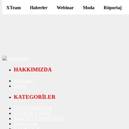
XTeam
Haberler
Webinar
Moda
Röportaj
HAKKIMIZDA
Biz Kimiz?
İletişim
KATEGORİLER
İLGİNÇ BİLGİLER
KÜLTÜR | SANAT
AİRSOFT & PAİNTBALL
AYAKKABI
BALIKÇILIK