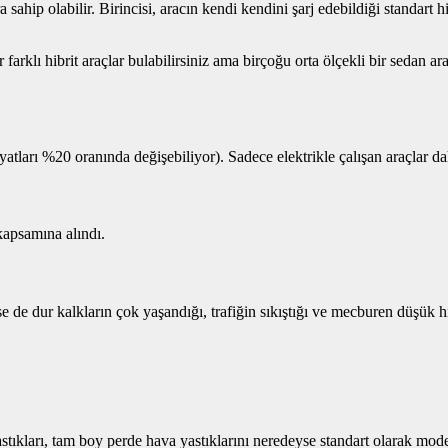
ahip olabilir. Birincisi, aracın kendi kendini şarj edebildiği standart hibr
 farklı hibrit araçlar bulabilirsiniz ama birçoğu orta ölçekli bir seda
fiyatları %20 oranında değişebiliyor). Sadece elektrikle çalışan araçlar da
kapsamına alındı.
e de dur kalkların çok yaşandığı, trafiğin sıkıştığı ve mecburen düşük h
stıkları, tam boy perde hava yastıklarını neredeyse standart olarak mode