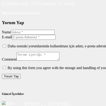
27 Temmuz 2023
0
Comments
0
Likes
Motosiklet Güvenlik Aksesuarları
Yorum Yap
Name
E-mail
Daha sonraki yorumlarımda kullanılması için adım, e-posta adresim
Comment
By using this form you agree with the storage and handling of you
Güncel İçerikler
20 Ağustos 2024
BALIKÇILIK
Hava Durumu Balık Tutmayı Nasıl Etkiler?