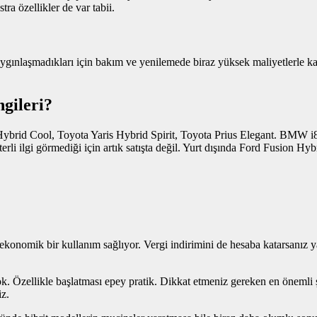
ra özellikler de var tabii.
aygınlaşmadıkları için bakım ve yenilemede biraz yüksek maliyetlerle ka
gileri?
Hybrid Cool, Toyota Yaris Hybrid Spirit, Toyota Prius Elegant. BMW i8 d
li ilgi görmediği için artık satışta değil. Yurt dışında Ford Fusion Hyb
konomik bir kullanım sağlıyor. Vergi indirimini de hesaba katarsanız yak
. Özellikle başlatması epey pratik. Dikkat etmeniz gereken en önemli şe
iz.