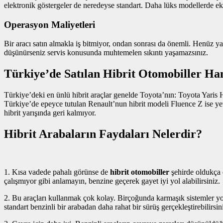
elektronik göstergeler de neredeyse standart. Daha lüks modellerde ekst
Operasyon Maliyetleri
Bir aracı satın almakla iş bitmiyor, ondan sonrası da önemli. Henüz y
düşünürseniz servis konusunda muhtemelen sıkıntı yaşamazsınız.
Türkiye’de Satılan Hibrit Otomobiller Han
Türkiye’deki en ünlü hibrit araçlar genelde Toyota’nın: Toyota Yaris 
Türkiye’de epeyce tutulan Renault’nun hibrit modeli Fluence Z ise yeter
hibrit yarışında geri kalmıyor.
Hibrit Arabaların Faydaları Nelerdir?
1. Kısa vadede pahalı görünse de
hibrit otomobiller
şehirde oldukça e
çalışmıyor gibi anlamayın, benzine geçerek gayet iyi yol alabilirsiniz.
2. Bu araçları kullanmak çok kolay. Birçoğunda karmaşık sistemler yok
standart benzinli bir arabadan daha rahat bir sürüş gerçekleştirebilirsin