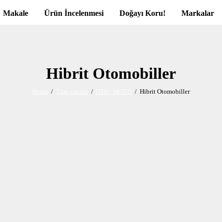
Makale
Ürün İncelenmesi
Doğayı Koru!
Markalar
Hibrit Otomobiller
Home
Tüm yazılar
OTO | MOTO
Hibrit Otomobiller