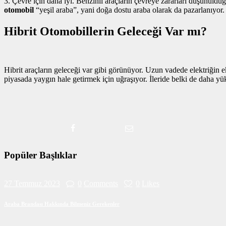
3. Çevre için daha iyi. Benzinli araçların çevreye zararları düşünüldü
otomobil
“yeşil araba”, yani doğa dostu araba olarak da pazarlanıyor.
Hibrit Otomobillerin Geleceği Var mı?
Hibrit araçların geleceği var gibi görünüyor. Uzun vadede elektriğin
piyasada yaygın hale getirmek için uğraşıyor. İleride belki de daha yük
Popüler Başlıklar
27 Temmuz 2023
0
Comments
0
Likes
Araba Brandası Hakkında Bilmeniz Gerekenler