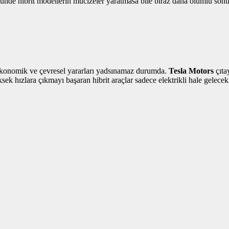
ğünde hibrit modellerin mucizeler yaratmasa bile biraz daha olumlu sonu
 ekonomik ve çevresel yararları yadsınamaz durumda.
Tesla Motors
çıta
sek hızlara çıkmayı başaran hibrit araçlar sadece elektrikli hale gelecek