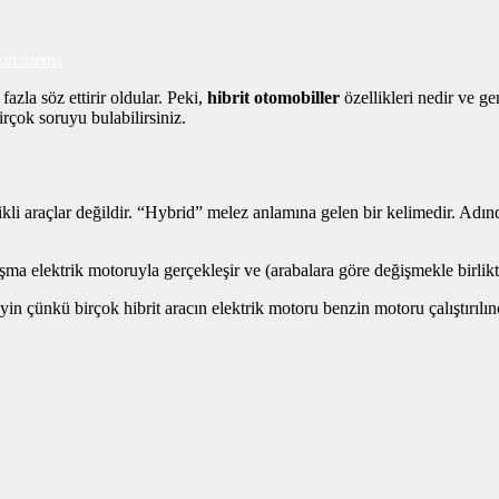
omments
azla söz ettirir oldular. Peki,
hibrit otomobiller
özellikleri nedir ve g
irçok soruyu bulabilirsiniz.
trikli araçlar değildir. “Hybrid” melez anlamına gelen bir kelimedir. Adı
lışma elektrik motoruyla gerçekleşir ve (arabalara göre değişmekle birlik
eyin çünkü birçok hibrit aracın elektrik motoru benzin motoru çalıştırılınc
?