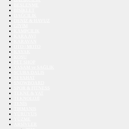
BESLENME
BİSİKLET
DAĞCILIK
DENİZ & HAVUZ
GİYİM
KAMPÇILIK
KARA AVI
KARAVAN
OTO | MOTO
KAYAK
KOŞU
PET SHOP
YAŞAM ve SAĞLIK
SCUBA DALIŞ
SEYAHAT
SNOWBOARD
SPOR & FİTNESS
TEKNE & YAT
TEKNOLOJİ
TENİS
TIRMANIŞ
YÜRÜYÜŞ
YÜZME
ARŞİVLER