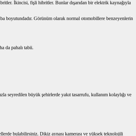
itler. İkincisi, fişli hibritler. Bunlar dışarıdan bir elektrik kaynağıyla
n araba boyutundadır. Görünüm olarak normal otomobillere benzeyenlerin
ha da pahalı tabii.
ızla seyredilen büyük şehirlerde yakıt tasarrufu, kullanım kolaylığı ve
llerde bulabilirsiniz. Dikiz aynası kamerası ve yüksek teknolojili