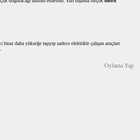
çlar doğuracağı tahmin edilebilir. Yurt dışında birçok
hibrit
yı biraz daha yükseğe taşıyıp sadece elektrikle çalışan araçları
.
Oylama Yap