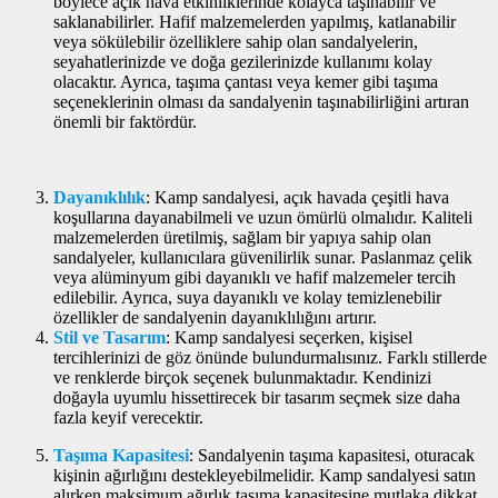
böylece açık hava etkinliklerinde kolayca taşınabilir ve
saklanabilirler. Hafif malzemelerden yapılmış, katlanabilir
veya sökülebilir özelliklere sahip olan sandalyelerin,
seyahatlerinizde ve doğa gezilerinizde kullanımı kolay
olacaktır. Ayrıca, taşıma çantası veya kemer gibi taşıma
seçeneklerinin olması da sandalyenin taşınabilirliğini artıran
önemli bir faktördür.
Dayanıklılık
: Kamp sandalyesi, açık havada çeşitli hava
koşullarına dayanabilmeli ve uzun ömürlü olmalıdır. Kaliteli
malzemelerden üretilmiş, sağlam bir yapıya sahip olan
sandalyeler, kullanıcılara güvenilirlik sunar. Paslanmaz çelik
veya alüminyum gibi dayanıklı ve hafif malzemeler tercih
edilebilir. Ayrıca, suya dayanıklı ve kolay temizlenebilir
özellikler de sandalyenin dayanıklılığını artırır.
Stil ve Tasarım
: Kamp sandalyesi seçerken, kişisel
tercihlerinizi de göz önünde bulundurmalısınız. Farklı stillerde
ve renklerde birçok seçenek bulunmaktadır. Kendinizi
doğayla uyumlu hissettirecek bir tasarım seçmek size daha
fazla keyif verecektir.
Taşıma Kapasitesi
: Sandalyenin taşıma kapasitesi, oturacak
kişinin ağırlığını destekleyebilmelidir. Kamp sandalyesi satın
alırken maksimum ağırlık taşıma kapasitesine mutlaka dikkat