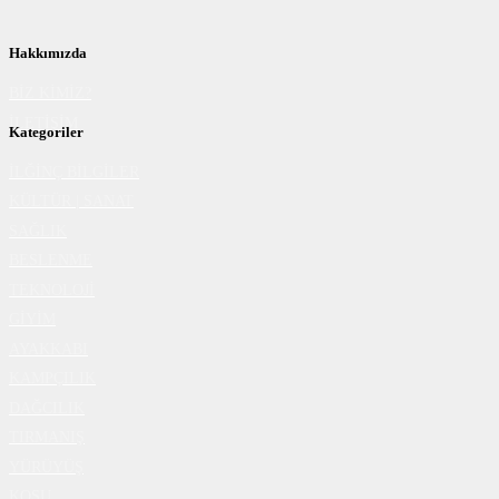
Hakkımızda
BİZ KİMİZ?
İLETİŞİM
Kategoriler
İLĞİNÇ BİLGİLER
KÜLTÜR | SANAT
SAĞLIK
BESLENME
TEKNOLOJİ
GİYİM
AYAKKABI
KAMPÇILIK
DAĞCILIK
TIRMANIŞ
YÜRÜYÜŞ
KOŞU