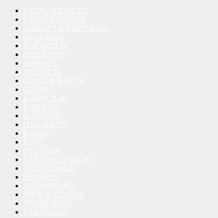
İLGİNÇ BİLGİLER
KÜLTÜR | SANAT
AİRSOFT & PAİNTBALL
AYAKKABI
BALIKÇILIK
BESLENME
BİSİKLET
DAĞCILIK
DENİZ & HAVUZ
GİYİM
KAMPÇILIK
KARA AVI
KARAVAN
OTO | MOTO
KAYAK
KOŞU
PET SHOP
YAŞAM ve SAĞLIK
SCUBA DALIŞ
SEYAHAT
SNOWBOARD
SPOR & FİTNESS
TEKNE & YAT
TEKNOLOJİ