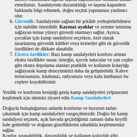
etmelisiniz. Sandalyenin dayanıklılığı ve taşıma kapasitesi
hakkında bilgi edinmek, doğru seçimi yapmanıza yardımcı
olur.
Güvenlik
: Sandalyenin sağlam bir şekilde yerleştirilebilmesi
için stabilite önemlidir.
Kaymaz ayaklar
ve zemine tutunma
sağlayan temas yüzeyi güvenli oturmayı sağlar. Ayrıca,
çocuklar için kamp sandalyesi seçerken, özel olarak
tasarlanmış güvenlik kilitleri veya kemerler gibi ek güvenlik
özellikleri de dikkate alınabilir.
Ekstra özellikler
: Bazı kamp sandalyeleri konforu artıran
ekstra özellikler sunar. örneğin, içecek tutucular ve yan cepler
gibi ekstra depolama alanları pratiklik ve kullanım kolaylığı
sağlayarak kamp deneyiminizi daha da geliştirebilir. Kahve
termosunuzu, kitabınızı, radyonuzu veya kafa lambanızı bu
ceplere koyabilirsiniz
Yenilik ve konforun kesiştiği geniş kamp sandalyeleri yelpazesini
keşfetmek için sitemizi ziyaret edin
Kamp Sandalyeleri
Doğayla buluştuğumuz anlarda konforun ve huzurun tadını
çıkarmak için kamp sandalyeleri vazgeçilmezdir. Doğru bir kamp
sandalyesi seçmek, açık havada geçirdiğimiz zamanı daha keyifli
hale getirebilir ve doğanın güzelliklerini rahatlıkla keşfetmemizi
sağlar.
Konfor, taşınabilirlik, dayanıklılık ve kullanım kolaylığı gibi