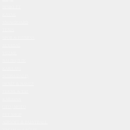
BİSİKLET
KAYAK
SNOWBOARD
TENİS
SPOR & FİTNESS
SEYAHAT
YÜZME
BALIKÇILIK
KARA AVI
SCUBA DALIŞ
DENİZ & HAVUZ
TEKNE & YAT
KARAVAN
OTO | MOTO
PET SHOP
AİRSOFT & PAİNTBALL