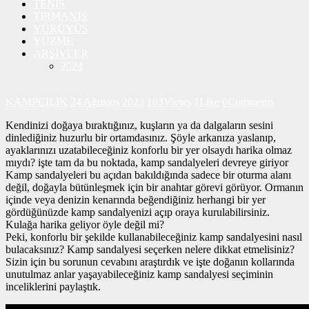
TENİS
TIRMANIŞ
YÜRÜYÜŞ
YÜZME
ARŞİVLER
2024
KAMPÇILIK
24 Ağustos 2023
103
Views
1
Like
0
Comments
Kendinizi doğaya bıraktığınız, kuşların ya da dalgaların sesini
dinlediğiniz huzurlu bir ortamdasınız. Şöyle arkanıza yaslanıp,
ayaklarınızı uzatabileceğiniz konforlu bir yer olsaydı harika olmaz
mıydı? işte tam da bu noktada, kamp sandalyeleri devreye giriyor
Kamp sandalyeleri bu açıdan bakıldığında sadece bir oturma alanı
değil, doğayla bütünleşmek için bir anahtar görevi görüyor. Ormanın
içinde veya denizin kenarında beğendiğiniz herhangi bir yer
gördüğünüzde kamp sandalyenizi açıp oraya kurulabilirsiniz.
Kulağa harika geliyor öyle değil mi?
Peki, konforlu bir şekilde kullanabileceğiniz kamp sandalyesini nasıl
bulacaksınız? Kamp sandalyesi seçerken nelere dikkat etmelisiniz?
Sizin için bu sorunun cevabını araştırdık ve işte doğanın kollarında
unutulmaz anlar yaşayabileceğiniz kamp sandalyesi seçiminin
inceliklerini paylaştık.