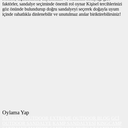
faktörler, sandalye seçiminde önemli rol oynar Kişisel tercihlerinizi
göz önünde bulundurup doğru sandalyeyi seçerek doğayla uyum
içinde rahatlıkla dinlenebilir ve unutulmaz anılar biriktirebilirsiniz!
Oylama Yap
EXTREME OUTDOOR
EXTREME OUTDOOR BLOG
GCİ
OUTDOOR SANDALYE
KAMP SANDALYESİ
KINGCAMP