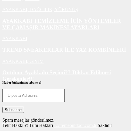
AYAKKABI,
DAĞCILIK,
YÜRÜYÜŞ
AYAKKABI TEMİZLEME İÇİN YÖNTEMLER
VE ÇAMAŞIR MAKİNESİ AYARLARI
AYAKKABI
TREND SNEAKERLAR İLE YAZ KOMBİNLERİ
AYAKKABI,
GİYİM
Outdoor Ayakkabı Seçimi?? Dikkat Edilmesi
Gerekenler!!!
Haber bültenimize abone ol
AYAKKABI
Spam mesajlar gönderilmez.
Telif Hakkı © Tüm Hakları
Extremeoutdoor.com.tr
Saklıdır