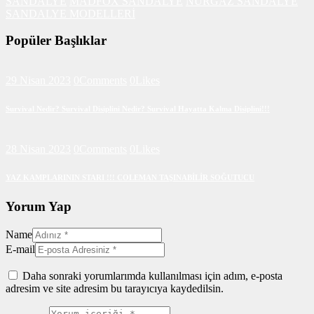
SANDALYE
MADFOX SANDALYE
NURGAZ SANDALYE
SANDALYE MODELLERİ
Popüler Başlıklar
29 Nisan 2023
0
Comments
0
Likes
Survival Nedir? Survival Disiplini Nedir? Survival Hayatta Kalma Disiplini!!!
28 Nisan 2023
0
Comments
0
Likes
YAZ KAMPLARININ STARI !!! COLEMAN TAŞINABİLİR SOĞUTUCU
Yorum Yap
Name
E-mail
Daha sonraki yorumlarımda kullanılması için adım, e-posta
adresim ve site adresim bu tarayıcıya kaydedilsin.