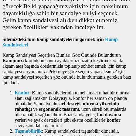
görecek Belki yapacağınız aktivite için maksimum
dayanıklılığa sahip bir sandalye en iyi seçenek.
Gelin kamp sandalyesi alırken dikkat etmemiz
gereken özellikleri yakından inceleyelim.
Sitemizdeki tüm kamp sandalyelerini görmek için
Kamp
Sandalyeleri
Kamp Sandalyesi Seçerken Bunları Göz Önünde Bulundurun
Kampınızı
kurduktan sonra ayaklarınızı uzatıp kestirmek ya da
akşam ateş başında dostlarınızla toplanıp sohbet etmek için kamp
sandalyesi arıyorsunuz. Peki neye göre seçim yapacaksınız? işte
kamp sandalyesi seçerken göz önünde bulundurmanız gereken bazı
ipuçları :
Konfor
: Kamp sandalyelerinin temel amacı rahat bir oturma
alanı sağlamaktır. Dolayısıyla, konfor her zaman ön planda
olmalıdır. Sandalyenin
sırt desteği
,
oturma yüzeyinin
rahatlığı
ve
ergonomik tasarım
ı, uzun süreli oturmalarda
bile rahatlık sağlamalıdır. Bazı sandalyeler,
kol dayama
yerleri ve ayak destekleri gibi ekstra özelliklerle
konfor
seviyesini daha da artırır.
Taşınabilirlik
: Kamp sandalyeleri taşınabilir olmalıdır,