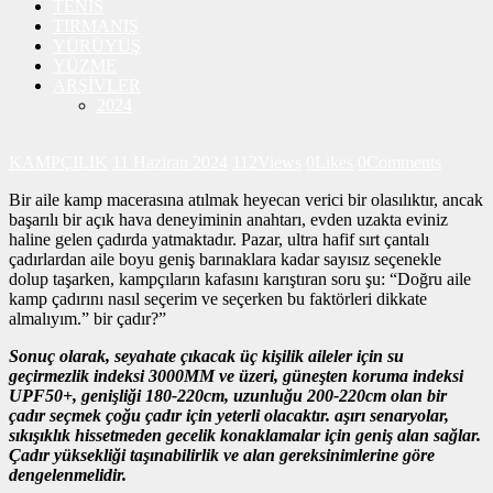
TENİS
TIRMANIŞ
YÜRÜYÜŞ
YÜZME
ARŞİVLER
2024
KAMPÇILIK
11 Haziran 2024
112
Views
0
Likes
0
Comments
Bir aile kamp macerasına atılmak heyecan verici bir olasılıktır, ancak
başarılı bir açık hava deneyiminin anahtarı, evden uzakta eviniz
haline gelen çadırda yatmaktadır. Pazar, ultra hafif sırt çantalı
çadırlardan aile boyu geniş barınaklara kadar sayısız seçenekle
dolup taşarken, kampçıların kafasını karıştıran soru şu: “Doğru aile
kamp çadırını nasıl seçerim ve seçerken bu faktörleri dikkate
almalıyım.” bir çadır?”
Sonuç olarak, seyahate çıkacak üç kişilik aileler için su
geçirmezlik indeksi 3000MM ve üzeri, güneşten koruma indeksi
UPF50+, genişliği 180-220cm, uzunluğu 200-220cm olan bir
çadır seçmek çoğu çadır için yeterli olacaktır. aşırı senaryolar,
sıkışıklık hissetmeden gecelik konaklamalar için geniş alan sağlar.
Çadır yüksekliği taşınabilirlik ve alan gereksinimlerine göre
dengelenmelidir.