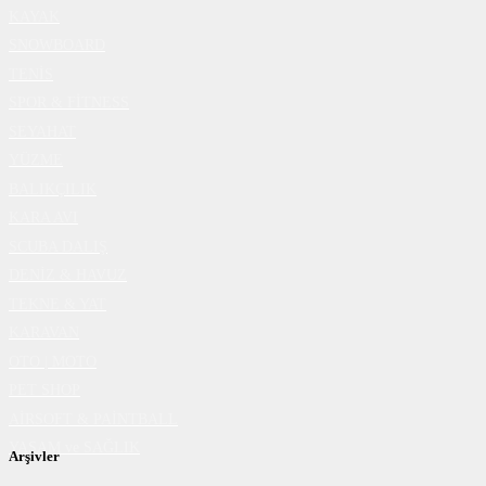
KAYAK
SNOWBOARD
TENİS
SPOR & FİTNESS
SEYAHAT
YÜZME
BALIKÇILIK
KARA AVI
SCUBA DALIŞ
DENİZ & HAVUZ
TEKNE & YAT
KARAVAN
OTO | MOTO
PET SHOP
AİRSOFT & PAİNTBALL
YAŞAM ve SAĞLIK
Arşivler