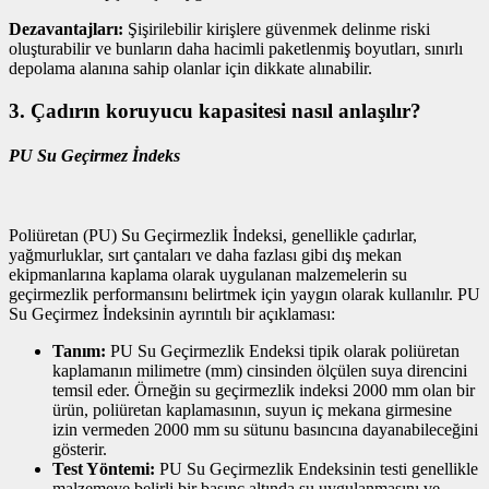
Dezavantajları:
Şişirilebilir kirişlere güvenmek delinme riski
oluşturabilir ve bunların daha hacimli paketlenmiş boyutları, sınırlı
depolama alanına sahip olanlar için dikkate alınabilir.
3. Çadırın koruyucu kapasitesi nasıl anlaşılır?
PU Su Geçirmez İndeks
Poliüretan (PU) Su Geçirmezlik İndeksi, genellikle çadırlar,
yağmurluklar, sırt çantaları ve daha fazlası gibi dış mekan
ekipmanlarına kaplama olarak uygulanan malzemelerin su
geçirmezlik performansını belirtmek için yaygın olarak kullanılır. PU
Su Geçirmez İndeksinin ayrıntılı bir açıklaması:
Tanım:
PU Su Geçirmezlik Endeksi tipik olarak poliüretan
kaplamanın milimetre (mm) cinsinden ölçülen suya direncini
temsil eder. Örneğin su geçirmezlik indeksi 2000 mm olan bir
ürün, poliüretan kaplamasının, suyun iç mekana girmesine
izin vermeden 2000 mm su sütunu basıncına dayanabileceğini
gösterir.
Test Yöntemi:
PU Su Geçirmezlik Endeksinin testi genellikle
malzemeye belirli bir basınç altında su uygulanmasını ve