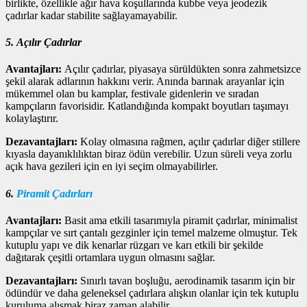
birlikte, özellikle ağır hava koşullarında kubbe veya jeodezik
çadırlar kadar stabilite sağlayamayabilir.
5. Açılır Çadırlar
Avantajları:
Açılır çadırlar, piyasaya sürüldükten sonra zahmetsizce
şekil alarak adlarının hakkını verir. Anında barınak arayanlar için
mükemmel olan bu kamplar, festivale gidenlerin ve sıradan
kampçıların favorisidir. Katlandığında kompakt boyutları taşımayı
kolaylaştırır.
Dezavantajları:
Kolay olmasına rağmen, açılır çadırlar diğer stillere
kıyasla dayanıklılıktan biraz ödün verebilir. Uzun süreli veya zorlu
açık hava gezileri için en iyi seçim olmayabilirler.
6.
Piramit Çadırları
Avantajları:
Basit ama etkili tasarımıyla piramit çadırlar, minimalist
kampçılar ve sırt çantalı gezginler için temel malzeme olmuştur. Tek
kutuplu yapı ve dik kenarlar rüzgarı ve karı etkili bir şekilde
dağıtarak çeşitli ortamlara uygun olmasını sağlar.
Dezavantajları:
Sınırlı tavan boşluğu, aerodinamik tasarım için bir
ödündür ve daha geleneksel çadırlara alışkın olanlar için tek kutuplu
kuruluma alışmak biraz zaman alabilir.