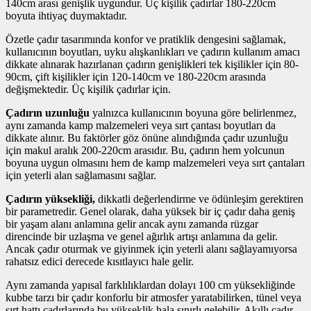
140cm arası genişlik uygundur. Üç kişilik çadırlar 180-220cm
boyuta ihtiyaç duymaktadır.
Özetle çadır tasarımında konfor ve pratiklik dengesini sağlamak,
kullanıcının boyutları, uyku alışkanlıkları ve çadırın kullanım amacı
dikkate alınarak hazırlanan çadırın genişlikleri tek kişilikler için 80-
90cm, çift kişilikler için 120-140cm ve 180-220cm arasında
değişmektedir. Üç kişilik çadırlar için.
Çadırın uzunluğu
yalnızca kullanıcının boyuna göre belirlenmez,
aynı zamanda kamp malzemeleri veya sırt çantası boyutları da
dikkate alınır. Bu faktörler göz önüne alındığında çadır uzunluğu
için makul aralık 200-220cm arasıdır. Bu, çadırın hem yolcunun
boyuna uygun olmasını hem de kamp malzemeleri veya sırt çantaları
için yeterli alan sağlamasını sağlar.
Çadırın yüksekliği,
dikkatli değerlendirme ve ödünleşim gerektiren
bir parametredir. Genel olarak, daha yüksek bir iç çadır daha geniş
bir yaşam alanı anlamına gelir ancak aynı zamanda rüzgar
direncinde bir uzlaşma ve genel ağırlık artışı anlamına da gelir.
Ancak çadır oturmak ve giyinmek için yeterli alanı sağlayamıyorsa
rahatsız edici derecede kısıtlayıcı hale gelir.
Aynı zamanda yapısal farklılıklardan dolayı 100 cm yüksekliğinde
kubbe tarzı bir çadır konforlu bir atmosfer yaratabilirken, tünel veya
sırt hattı çadırlarında bu yükseklik hala sınırlı gelebilir. Akıllı çadır