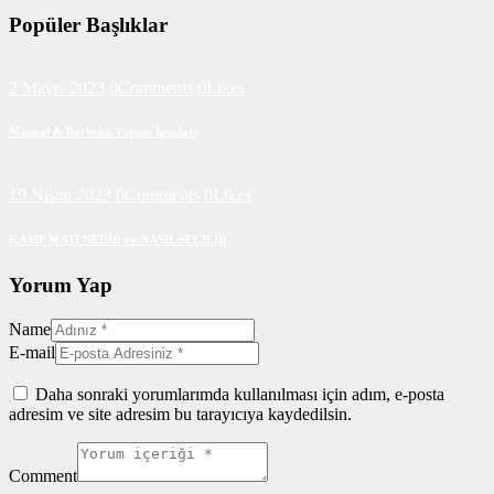
Popüler Başlıklar
2 Mayıs 2023
0
Comments
0
Likes
Mangal & Barbekü Yapma İpuçları
19 Nisan 2023
0
Comments
0
Likes
KAMP MATI NEDİR ve NASIL SEÇİLİR
Yorum Yap
Name
E-mail
Daha sonraki yorumlarımda kullanılması için adım, e-posta
adresim ve site adresim bu tarayıcıya kaydedilsin.
Comment