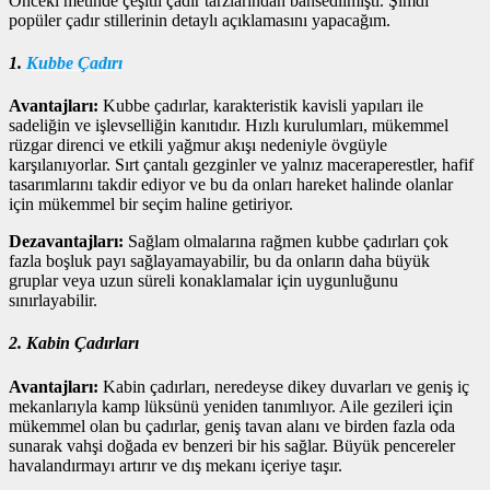
Önceki metinde çeşitli çadır tarzlarından bahsedilmişti. Şimdi
popüler çadır stillerinin detaylı açıklamasını yapacağım.
1.
Kubbe Çadırı
Avantajları:
Kubbe çadırlar, karakteristik kavisli yapıları ile
sadeliğin ve işlevselliğin kanıtıdır. Hızlı kurulumları, mükemmel
rüzgar direnci ve etkili yağmur akışı nedeniyle övgüyle
karşılanıyorlar. Sırt çantalı gezginler ve yalnız maceraperestler, hafif
tasarımlarını takdir ediyor ve bu da onları hareket halinde olanlar
için mükemmel bir seçim haline getiriyor.
Dezavantajları:
Sağlam olmalarına rağmen kubbe çadırları çok
fazla boşluk payı sağlayamayabilir, bu da onların daha büyük
gruplar veya uzun süreli konaklamalar için uygunluğunu
sınırlayabilir.
2. Kabin Çadırları
Avantajları:
Kabin çadırları, neredeyse dikey duvarları ve geniş iç
mekanlarıyla kamp lüksünü yeniden tanımlıyor. Aile gezileri için
mükemmel olan bu çadırlar, geniş tavan alanı ve birden fazla oda
sunarak vahşi doğada ev benzeri bir his sağlar. Büyük pencereler
havalandırmayı artırır ve dış mekanı içeriye taşır.