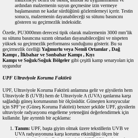
ardından malzemenin suyun geçmesine izin vermeye
başlamasının ne kadar sürdüğünü gözlemlemeyi içerir. Testin
sonucu, malzemenin dayanabileceği su sütunu basıncını
gösteren su geçirmezlik indeksidir.
Özetle, PU3000mm derecesi tipik olarak malzemenin 3000 mm’lik
su sütunu basıncına sızıntı olmadan dayanabileceğini ve nispeten
yüksek su geçirmezlik performansı sunduğunu gösterir. Bu su
geçirmezlik özelliği
Yağmurlu veya Nemli Ortamlar
,
Dağ
Kampı
,
İlkbahar ve Sonbahar Kampı
,
Kıyı
Kampı
ve
Soğuk/Soğuk Bölgeler
gibi çeşitli kamp senaryoları için
uygundur
UPF Ultraviyole Koruma Faktörü
UPF, Ultraviyole Koruma Faktörü anlamına gelir ve giysilerin hem
Ultraviyole B (UVB) hem de Ultraviyole A (UVA) ışınlarına karşı
sağladığı güneş korumasının bir ölçüsüdür. Güneşten koruyucular
için SPF’ye (Güneş Koruma Faktörü) benzer şekilde UPF, giysilerin
ultraviyole radyasyonu engelleme yeteneğini değerlendirmek için
kullanılır. İşte ayrıntılı bir açıklama:
Tanım:
UPF, başta giyim olmak üzere tekstillerin UVB ve
UVA radyasyonuna karşı koruma etkinliğini ölçen bir