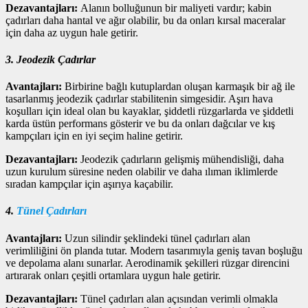
Dezavantajları:
Alanın bolluğunun bir maliyeti vardır; kabin
çadırları daha hantal ve ağır olabilir, bu da onları kırsal maceralar
için daha az uygun hale getirir.
3. Jeodezik Çadırlar
Avantajları:
Birbirine bağlı kutuplardan oluşan karmaşık bir ağ ile
tasarlanmış jeodezik çadırlar stabilitenin simgesidir. Aşırı hava
koşulları için ideal olan bu kayaklar, şiddetli rüzgarlarda ve şiddetli
karda üstün performans gösterir ve bu da onları dağcılar ve kış
kampçıları için en iyi seçim haline getirir.
Dezavantajları:
Jeodezik çadırların gelişmiş mühendisliği, daha
uzun kurulum süresine neden olabilir ve daha ılıman iklimlerde
sıradan kampçılar için aşırıya kaçabilir.
4.
Tünel Çadırları
Avantajları:
Uzun silindir şeklindeki tünel çadırları alan
verimliliğini ön planda tutar. Modern tasarımıyla geniş tavan boşluğu
ve depolama alanı sunarlar. Aerodinamik şekilleri rüzgar direncini
artırarak onları çeşitli ortamlara uygun hale getirir.
Dezavantajları:
Tünel çadırları alan açısından verimli olmakla