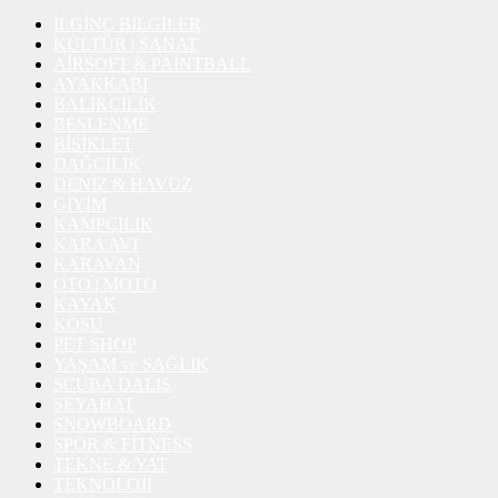
İLGİNÇ BİLGİLER
KÜLTÜR | SANAT
AİRSOFT & PAİNTBALL
AYAKKABI
BALIKÇILIK
BESLENME
BİSİKLET
DAĞCILIK
DENİZ & HAVUZ
GİYİM
KAMPÇILIK
KARA AVI
KARAVAN
OTO | MOTO
KAYAK
KOŞU
PET SHOP
YAŞAM ve SAĞLIK
SCUBA DALIŞ
SEYAHAT
SNOWBOARD
SPOR & FİTNESS
TEKNE & YAT
TEKNOLOJİ