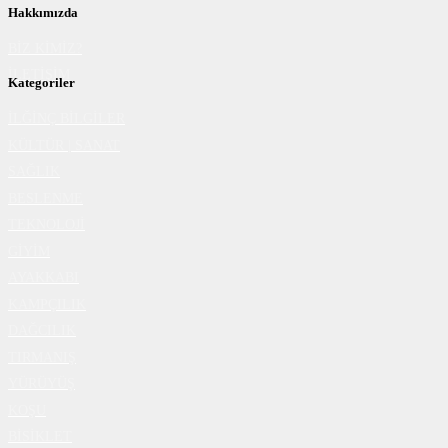
Hakkımızda
BİZ KİMİZ?
İLETİŞİM
Kategoriler
İLĞİNÇ BİLGİLER
KÜLTÜR | SANAT
SAĞLIK
BESLENME
TEKNOLOJİ
GİYİM
AYAKKABI
KAMPÇILIK
DAĞCILIK
TIRMANIŞ
YÜRÜYÜŞ
KOŞU
BİSİKLET