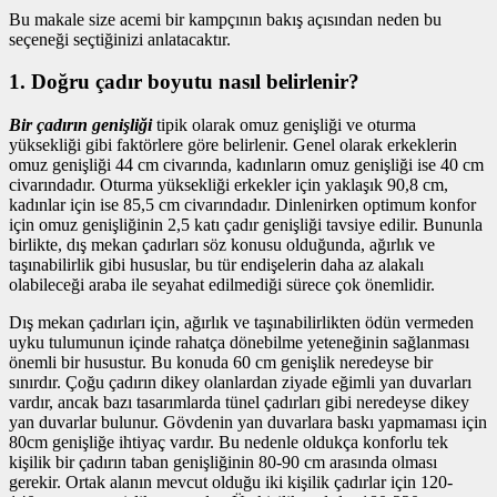
Bu makale size acemi bir kampçının bakış açısından neden bu
seçeneği seçtiğinizi anlatacaktır.
1. Doğru çadır boyutu nasıl belirlenir?
Bir çadırın genişliği
tipik olarak omuz genişliği ve oturma
yüksekliği gibi faktörlere göre belirlenir. Genel olarak erkeklerin
omuz genişliği 44 cm civarında, kadınların omuz genişliği ise 40 cm
civarındadır. Oturma yüksekliği erkekler için yaklaşık 90,8 cm,
kadınlar için ise 85,5 cm civarındadır. Dinlenirken optimum konfor
için omuz genişliğinin 2,5 katı çadır genişliği tavsiye edilir. Bununla
birlikte, dış mekan çadırları söz konusu olduğunda, ağırlık ve
taşınabilirlik gibi hususlar, bu tür endişelerin daha az alakalı
olabileceği araba ile seyahat edilmediği sürece çok önemlidir.
Dış mekan çadırları için, ağırlık ve taşınabilirlikten ödün vermeden
uyku tulumunun içinde rahatça dönebilme yeteneğinin sağlanması
önemli bir husustur. Bu konuda 60 cm genişlik neredeyse bir
sınırdır. Çoğu çadırın dikey olanlardan ziyade eğimli yan duvarları
vardır, ancak bazı tasarımlarda tünel çadırları gibi neredeyse dikey
yan duvarlar bulunur. Gövdenin yan duvarlara baskı yapmaması için
80cm genişliğe ihtiyaç vardır. Bu nedenle oldukça konforlu tek
kişilik bir çadırın taban genişliğinin 80-90 cm arasında olması
gerekir. Ortak alanın mevcut olduğu iki kişilik çadırlar için 120-