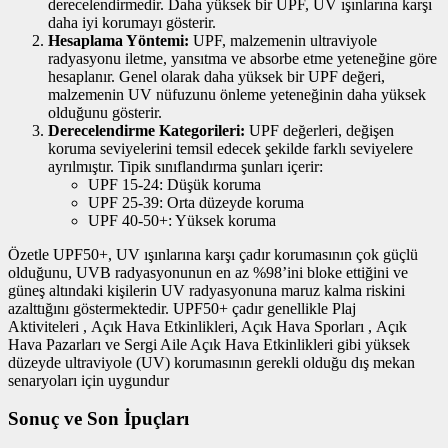
derecelendirmedir. Daha yüksek bir UPF, UV ışınlarına karşı
daha iyi korumayı gösterir.
Hesaplama Yöntemi:
UPF, malzemenin ultraviyole
radyasyonu iletme, yansıtma ve absorbe etme yeteneğine göre
hesaplanır. Genel olarak daha yüksek bir UPF değeri,
malzemenin UV nüfuzunu önleme yeteneğinin daha yüksek
olduğunu gösterir.
Derecelendirme Kategorileri:
UPF değerleri, değişen
koruma seviyelerini temsil edecek şekilde farklı seviyelere
ayrılmıştır. Tipik sınıflandırma şunları içerir:
UPF 15-24: Düşük koruma
UPF 25-39: Orta düzeyde koruma
UPF 40-50+: Yüksek koruma
Özetle UPF50+, UV ışınlarına karşı çadır korumasının çok güçlü
olduğunu, UVB radyasyonunun en az %98’ini bloke ettiğini ve
güneş altındaki kişilerin UV radyasyonuna maruz kalma riskini
azalttığını göstermektedir. UPF50+ çadır genellikle Plaj
Aktiviteleri , Açık Hava Etkinlikleri, Açık Hava Sporları , Açık
Hava Pazarları ve Sergi Aile Açık Hava Etkinlikleri gibi yüksek
düzeyde ultraviyole (UV) korumasının gerekli olduğu dış mekan
senaryoları için uygundur
Sonuç ve Son İpuçları