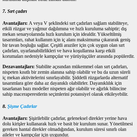
7. Sırt çadırı
Avantajları:
A veya V şeklindeki sırt çadırları sağlam stabiliteye,
etkili rüzgar ve yağmur dağılımına ve hızlı kuruluma sahiptir; dış
mekan senaryolarında hızlı kurulum için idealdir. Yükseltilmiş
tasarımları, rahat kullanım için iç alanı maksimuma çıkararak geniş
bir tavan boşluğu sağlar. Çeşitli araziler için çok uygun olan sırt
çadırları, uyarlanabilirlikleri ve hava koşullarına karşı etkili
korumaları nedeniyle kampçılar ve yürüyüşçüler arasında popülerdir.
Dezavantajları:
Stabilite açısından mükemmel olan sırt çadırları,
nispeten kısıtlı bir zemin alanına sahip olabilir ve bu da uzun süreli
iç mekan aktivitelerini sınırlayabilir. Şiddetli rüzgarlarda alternatif
tasarımlara göre daha az dayanıklı olabilirler. Dayanıklılık için
tasarlanan bazı modeller nispeten ağır olabilir ve ağırlık bilincine
sahip maceraperestlerin seçimlerini potansiyel olarak etkileyebilir.
8.
Şişme Çadırlar
Avantajları:
Şişirilebilir çadırlar, geleneksel direkler yerine hava
dolu kirişler kullanarak hızlı ve basit bir kurulum sunar. Yönetilmesi
gereken hantal direkler olmadığından, kurulum süresi sınırlı olan
aileler ve kampçılar için uygundur.