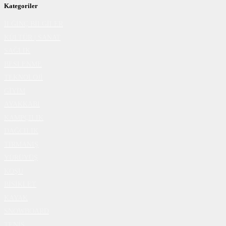
İLETİŞİM
Kategoriler
İLĞİNÇ BİLGİLER
KÜLTÜR | SANAT
SAĞLIK
BESLENME
TEKNOLOJİ
GİYİM
AYAKKABI
KAMPÇILIK
DAĞCILIK
TIRMANIŞ
YÜRÜYÜŞ
KOŞU
BİSİKLET
KAYAK
SNOWBOARD
TENİS