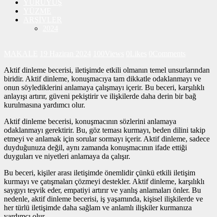
YÜRÜYÜŞ
YÜZME
ARŞİVLER
2024
MAKALE
19 Haziran 2024
100
Views
0
Likes
0
Comments
Aktif dinleme becerisi, iletişimde etkili olmanın temel unsurlarından
biridir. Aktif dinleme, konuşmacıya tam dikkatle odaklanmayı ve
onun söylediklerini anlamaya çalışmayı içerir. Bu beceri, karşılıklı
anlayışı artırır, güveni pekiştirir ve ilişkilerde daha derin bir bağ
kurulmasına yardımcı olur.
Aktif dinleme becerisi, konuşmacının sözlerini anlamaya
odaklanmayı gerektirir. Bu, göz teması kurmayı, beden dilini takip
etmeyi ve anlamak için sorular sormayı içerir. Aktif dinleme, sadece
duyduğunuza değil, aynı zamanda konuşmacının ifade ettiği
duyguları ve niyetleri anlamaya da çalışır.
Bu beceri, kişiler arası iletişimde önemlidir çünkü etkili iletişim
kurmayı ve çatışmaları çözmeyi destekler. Aktif dinleme, karşılıklı
saygıyı teşvik eder, empatiyi artırır ve yanlış anlamaları önler. Bu
nedenle, aktif dinleme becerisi, iş yaşamında, kişisel ilişkilerde ve
her türlü iletişimde daha sağlam ve anlamlı ilişkiler kurmanıza
yardımcı olur.