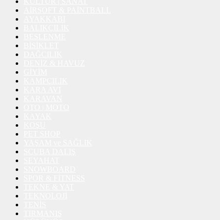
KÜLTÜR | SANAT
AİRSOFT & PAİNTBALL
AYAKKABI
BALIKÇILIK
BESLENME
BİSİKLET
DAĞCILIK
DENİZ & HAVUZ
GİYİM
KAMPÇILIK
KARA AVI
KARAVAN
OTO | MOTO
KAYAK
KOŞU
PET SHOP
YAŞAM ve SAĞLIK
SCUBA DALIŞ
SEYAHAT
SNOWBOARD
SPOR & FİTNESS
TEKNE & YAT
TEKNOLOJİ
TENİS
TIRMANIŞ