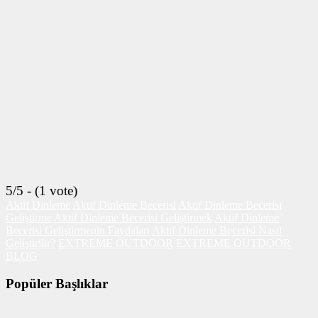
5/5 - (1 vote)
Aktif Dinleme
Aktif Dinleme Becerisi
Aktif Dinleme Becerisi
Geliştirme
Aktif Dinleme Becerisi Geliştirmek
Aktif Dinleme
Becerisi Geliştirmenin Faydaları
Aktif Dinleme Becerisi Nasıl
Geliştirilir?
EXTREME OUTDOOR
EXTREME OUTDOOR
BLOG
Popüler Başlıklar