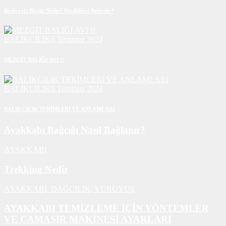
Bushcraft Bıçağı Nedir? Özellikleri Nelerdir?
BALIKÇILIK
6 Temmuz 2024
MEZGİT BALIĞI AVI !!
BALIKÇILIK
6 Temmuz 2024
BALIKÇILIK TERİMLERİ VE ANLAMLARI
Ayakkabı Bağcığı Nasıl Bağlanır?
AYAKKABI
Trekking Nedir
AYAKKABI,
DAĞCILIK,
YÜRÜYÜŞ
AYAKKABI TEMİZLEME İÇİN YÖNTEMLER
VE ÇAMAŞIR MAKİNESİ AYARLARI