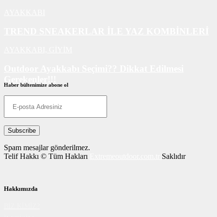
AYAKKABI
TREND SNEAKERLAR İLE YAZ KOMBİNLERİ
AYAKKABI,
GİYİM
Outdoor Ayakkabı Seçimi?? Dikkat Edilmesi
Gerekenler!!!
Haber bültenimize abone ol
AYAKKABI
Spam mesajlar gönderilmez.
Telif Hakkı © Tüm Hakları
Extremeoutdoor.com.tr
Saklıdır
Hakkımızda
BİZ KİMİZ?