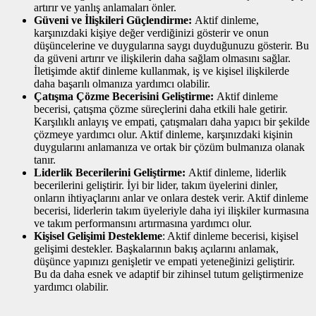
artırır ve yanlış anlamaları önler.
Güveni ve İlişkileri Güçlendirme:
Aktif dinleme,
karşınızdaki kişiye değer verdiğinizi gösterir ve onun
düşüncelerine ve duygularına saygı duyduğunuzu gösterir. Bu
da güveni artırır ve ilişkilerin daha sağlam olmasını sağlar.
İletişimde aktif dinleme kullanmak, iş ve kişisel ilişkilerde
daha başarılı olmanıza yardımcı olabilir.
Çatışma Çözme Becerisini Geliştirme:
Aktif dinleme
becerisi, çatışma çözme süreçlerini daha etkili hale getirir.
Karşılıklı anlayış ve empati, çatışmaları daha yapıcı bir şekilde
çözmeye yardımcı olur. Aktif dinleme, karşınızdaki kişinin
duygularını anlamanıza ve ortak bir çözüm bulmanıza olanak
tanır.
Liderlik Becerilerini Geliştirme:
Aktif dinleme, liderlik
becerilerini geliştirir. İyi bir lider, takım üyelerini dinler,
onların ihtiyaçlarını anlar ve onlara destek verir. Aktif dinleme
becerisi, liderlerin takım üyeleriyle daha iyi ilişkiler kurmasına
ve takım performansını artırmasına yardımcı olur.
Kişisel Gelişimi Destekleme
: Aktif dinleme becerisi, kişisel
gelişimi destekler. Başkalarının bakış açılarını anlamak,
düşünce yapınızı genişletir ve empati yeteneğinizi geliştirir.
Bu da daha esnek ve adaptif bir zihinsel tutum geliştirmenize
yardımcı olabilir.