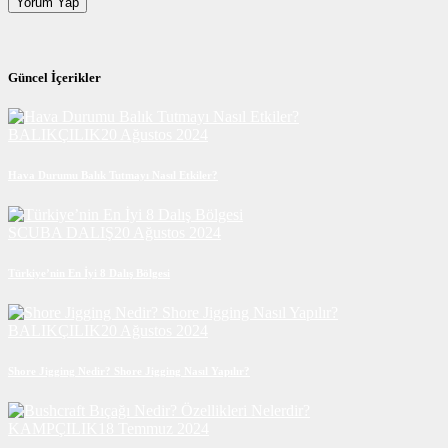
Güncel İçerikler
BALIKÇILIK
20 Ağustos 2024
Hava Durumu Balık Tutmayı Nasıl Etkiler?
SCUBA DALIŞ
20 Ağustos 2024
Türkiye’nin En İyi 8 Dalış Bölgesi
BALIKÇILIK
20 Ağustos 2024
Shore Jigging Nedir? Shore Jigging Nasıl Yapılır?
KAMPÇILIK
18 Temmuz 2024