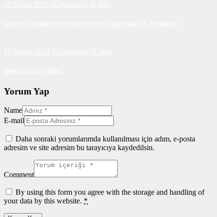
27 Nisan 2023
0
Comments
0
Likes
EVDEN ÇALIŞIRKEN MOTİVASYONUNUZ ARTTIRACAK ÖNERİLER
10 Mayıs 2023
0
Comments
0
Likes
MİNDFULNESS NEDİR?
Yorum Yap
Name
E-mail
Daha sonraki yorumlarımda kullanılması için adım, e-posta
adresim ve site adresim bu tarayıcıya kaydedilsin.
Comment
By using this form you agree with the storage and handling of
your data by this website.
*