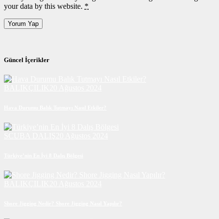
your data by this website.
*
Güncel İçerikler
BALIKÇILIK
20 Ağustos 2024
Hava Durumu Balık Tutmayı Nasıl Etkiler?
SCUBA DALIŞ
20 Ağustos 2024
Türkiye’nin En İyi 8 Dalış Bölgesi
BALIKÇILIK
20 Ağustos 2024
Shore Jigging Nedir? Shore Jigging Nasıl Yapılır?