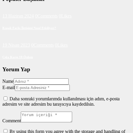
13 Haziran 2024
0
Comments
0
Likes
Kuşak Farkı İletişimi Nasıl Etkiliyor?
19 Nisan 2023
0
Comments
0
Likes
Çığa Karşı 10 Önlem
Yorum Yap
Name
E-mail
Daha sonraki yorumlarımda kullanılması için adım, e-posta
adresim ve site adresim bu tarayıcıya kaydedilsin.
Comment
By using this form you agree with the storage and handling of