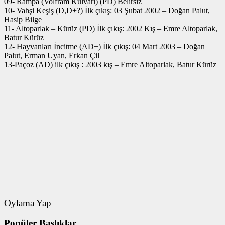
09- Rampa (Volfram Kulvarı) (PD) Belirsiz
10- Vahşi Keşiş (D,D+?) İlk çıkış: 03 Şubat 2002 – Doğan Palut,
Hasip Bilge
11- Altoparlak – Kürüz (PD) İlk çıkış: 2002 Kış – Emre Altoparlak,
Batur Kürüz
12- Hayvanları İncitme (AD+) İlk çıkış: 04 Mart 2003 – Doğan
Palut, Erman Uyan, Erkan Çil
13-Paçoz (AD) ilk çıkış : 2003 kış – Emre Altoparlak, Batur Kürüz
Oylama Yap
Popüler Başlıklar