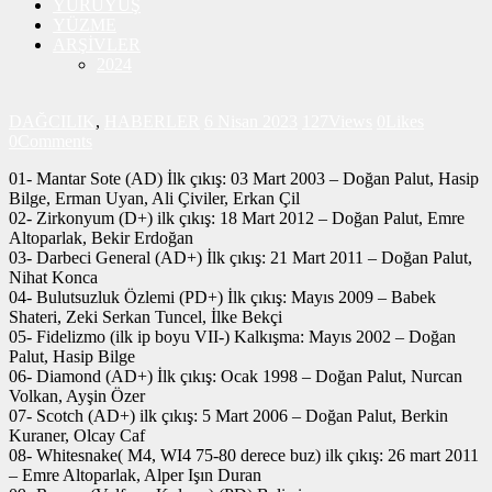
YÜRÜYÜŞ
YÜZME
ARŞİVLER
2024
DAĞCILIK
,
HABERLER
6 Nisan 2023
127
Views
0
Likes
0
Comments
01- Mantar Sote (AD) İlk çıkış: 03 Mart 2003 – Doğan Palut, Hasip
Bilge, Erman Uyan, Ali Çiviler, Erkan Çil
02- Zirkonyum (D+) ilk çıkış: 18 Mart 2012 – Doğan Palut, Emre
Altoparlak, Bekir Erdoğan
03- Darbeci General (AD+) İlk çıkış: 21 Mart 2011 – Doğan Palut,
Nihat Konca
04- Bulutsuzluk Özlemi (PD+) İlk çıkış: Mayıs 2009 – Babek
Shateri, Zeki Serkan Tuncel, İlke Bekçi
05- Fidelizmo (ilk ip boyu VII-) Kalkışma: Mayıs 2002 – Doğan
Palut, Hasip Bilge
06- Diamond (AD+) İlk çıkış: Ocak 1998 – Doğan Palut, Nurcan
Volkan, Ayşin Özer
07- Scotch (AD+) ilk çıkış: 5 Mart 2006 – Doğan Palut, Berkin
Kuraner, Olcay Caf
08- Whitesnake( M4, WI4 75-80 derece buz) ilk çıkış: 26 mart 2011
– Emre Altoparlak, Alper Işın Duran