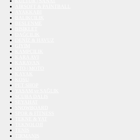
KÜLTÜR | SANAT
AİRSOFT & PAİNTBALL
AYAKKABI
BALIKÇILIK
BESLENME
BİSİKLET
DAĞCILIK
DENİZ & HAVUZ
GİYİM
KAMPÇILIK
KARA AVI
KARAVAN
OTO | MOTO
KAYAK
KOŞU
PET SHOP
YAŞAM ve SAĞLIK
SCUBA DALIŞ
SEYAHAT
SNOWBOARD
SPOR & FİTNESS
TEKNE & YAT
TEKNOLOJİ
TENİS
TIRMANIŞ