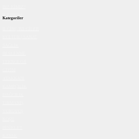
BİZ KİMİZ?
İLETİŞİM
Kategoriler
İLĞİNÇ BİLGİLER
KÜLTÜR | SANAT
SAĞLIK
BESLENME
TEKNOLOJİ
GİYİM
AYAKKABI
KAMPÇILIK
DAĞCILIK
TIRMANIŞ
YÜRÜYÜŞ
KOŞU
BİSİKLET
KAYAK