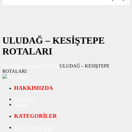
ULUDAĞ – KESİŞTEPE
ROTALARI
Home
Tüm yazılar
DAĞCILIK
ULUDAĞ – KESİŞTEPE
ROTALARI
HAKKIMIZDA
Biz Kimiz?
İletişim
KATEGORİLER
İLGİNÇ BİLGİLER