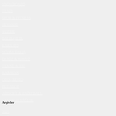
SNOWBOARD
TENİS
SPOR & FİTNESS
SEYAHAT
YÜZME
BALIKÇILIK
KARA AVI
SCUBA DALIŞ
DENİZ & HAVUZ
TEKNE & YAT
KARAVAN
OTO | MOTO
PET SHOP
AİRSOFT & PAİNTBALL
YAŞAM ve SAĞLIK
Arşivler
2025