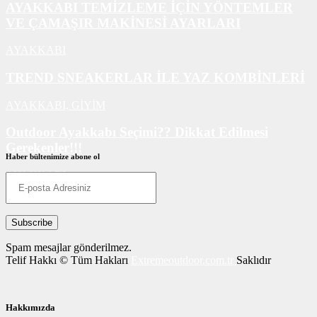
AYAKKABI TEMİZLEME İÇİN YÖNTEMLER
VE ÇAMAŞIR MAKİNESİ AYARLARI
AYAKKABI
TREND SNEAKERLAR İLE YAZ KOMBİNLERİ
AYAKKABI,
GİYİM
Outdoor Ayakkabı Seçimi?? Dikkat Edilmesi
Gerekenler!!!
Haber bültenimize abone ol
AYAKKABI
Spam mesajlar gönderilmez.
Telif Hakkı © Tüm Hakları
Extremeoutdoor.com.tr
Saklıdır
Hakkımızda