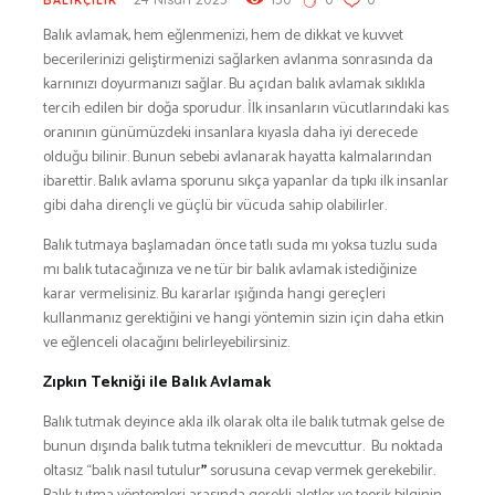
BESLENME
Balık avlamak, hem eğlenmenizi, hem de dikkat ve kuvvet
BİSİKLET
becerilerinizi geliştirmenizi sağlarken avlanma sonrasında da
karnınızı doyurmanızı sağlar. Bu açıdan balık avlamak sıklıkla
DAĞCILIK
tercih edilen bir doğa sporudur. İlk insanların vücutlarındaki kas
DENİZ & HAVUZ
oranının günümüzdeki insanlara kıyasla daha iyi derecede
GİYİM
olduğu bilinir. Bunun sebebi avlanarak hayatta kalmalarından
ibarettir. Balık avlama sporunu sıkça yapanlar da tıpkı ilk insanlar
KAMPÇILIK
gibi daha dirençli ve güçlü bir vücuda sahip olabilirler.
KARA AVI
Balık tutmaya başlamadan önce tatlı suda mı yoksa tuzlu suda
KARAVAN
mı balık tutacağınıza ve ne tür bir balık avlamak istediğinize
OTO | MOTO
karar vermelisiniz. Bu kararlar ışığında hangi gereçleri
KAYAK
kullanmanız gerektiğini ve hangi yöntemin sizin için daha etkin
ve eğlenceli olacağını belirleyebilirsiniz.
KOŞU
PET SHOP
Zıpkın Tekniği ile Balık Avlamak
YAŞAM VE SAĞLIK
Balık tutmak deyince akla ilk olarak olta ile balık tutmak gelse de
SCUBA DALIŞ
bunun dışında balık tutma teknikleri de mevcuttur. Bu noktada
oltasız “balık nasıl tutulur
”
sorusuna cevap vermek gerekebilir.
SEYAHAT