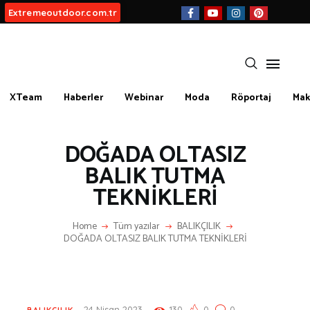
Extremeoutdoor.com.tr
XTeam
Haberler
Webinar
Moda
Röportaj
Mak
HAKKIMIZDA
BIZ KIMIZ?
DOĞADA OLTASIZ
İLETIŞIM
BALIK TUTMA
TEKNİKLERİ
KATEGORİLER
İLGİNÇ BİLGİLER
Home
Tüm yazılar
BALIKÇILIK
DOĞADA OLTASIZ BALIK TUTMA TEKNİKLERİ
KÜLTÜR | SANAT
AİRSOFT & PAİNTBALL
AYAKKABI
BALIKÇILIK
24 Nisan 2023
130
0
0
BALIKÇILIK