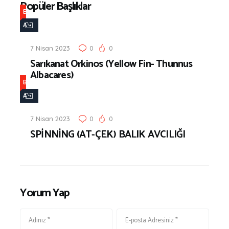
Popüler Başlıklar
B
A
L
7 Nisan 2023
0
0
I
Sarıkanat Orkinos (Yellow Fin- Thunnus
K
Albacares)
Ç
B
I
A
L
L
I
7 Nisan 2023
0
0
I
SPİNNİNG (AT-ÇEK) BALIK AVCILIĞI
K
K
Ç
I
L
Yorum Yap
I
K