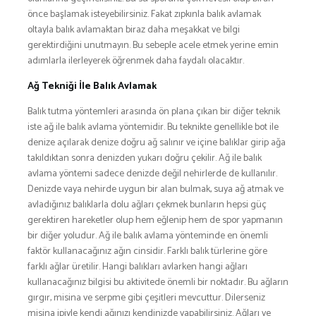
önce başlamak isteyebilirsiniz. Fakat zıpkınla balık avlamak
oltayla balık avlamaktan biraz daha meşakkat ve bilgi
gerektirdiğini unutmayın. Bu sebeple acele etmek yerine emin
adımlarla ilerleyerek öğrenmek daha faydalı olacaktır.
Ağ Tekniği İle Balık Avlamak
Balık tutma yöntemleri arasında ön plana çıkan bir diğer teknik
iste ağ ile balık avlama yöntemidir. Bu teknikte genellikle bot ile
denize açılarak denize doğru ağ salınır ve içine balıklar girip ağa
takıldıktan sonra denizden yukarı doğru çekilir. Ağ ile balık
avlama yöntemi sadece denizde değil nehirlerde de kullanılır.
Denizde vaya nehirde uygun bir alan bulmak, suya ağ atmak ve
avladığınız balıklarla dolu ağları çekmek bunların hepsi güç
gerektiren hareketler olup hem eğlenip hem de spor yapmanın
bir diğer yoludur. Ağ ile balık avlama yönteminde en önemli
faktör kullanacağınız ağın cinsidir. Farklı balık türlerine göre
farklı ağlar üretilir. Hangi balıkları avlarken hangi ağları
kullanacağınız bilgisi bu aktivitede önemli bir noktadır. Bu ağların
gırgır, misina ve serpme gibi çeşitleri mevcuttur. Dilerseniz
misina ipiyle kendi ağınızı kendinizde yapabilirsiniz. Ağları ve