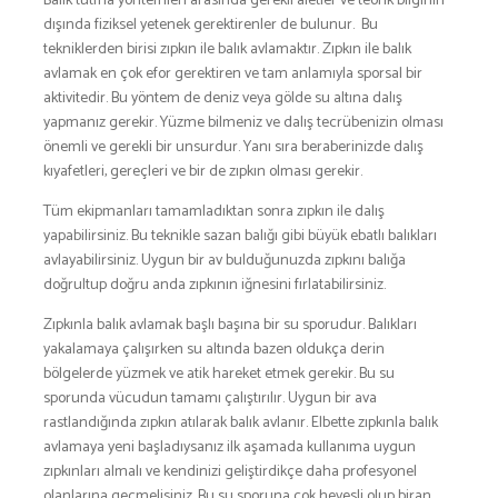
Balık tutma yöntemleri arasında gerekli aletler ve teorik bilginin
SNOWBOARD
dışında fiziksel yetenek gerektirenler de bulunur. Bu
SPOR & FİTNESS
tekniklerden birisi zıpkın ile balık avlamaktır. Zıpkın ile balık
avlamak en çok efor gerektiren ve tam anlamıyla sporsal bir
TEKNE & YAT
aktivitedir. Bu yöntem de deniz veya gölde su altına dalış
TEKNOLOJİ
yapmanız gerekir. Yüzme bilmeniz ve dalış tecrübenizin olması
TENİS
önemli ve gerekli bir unsurdur. Yanı sıra beraberinizde dalış
kıyafetleri, gereçleri ve bir de zıpkın olması gerekir.
TIRMANIŞ
YÜRÜYÜŞ
Tüm ekipmanları tamamladıktan sonra zıpkın ile dalış
yapabilirsiniz. Bu teknikle sazan balığı gibi büyük ebatlı balıkları
YÜZME
avlayabilirsiniz. Uygun bir av bulduğunuzda zıpkını balığa
ARŞİVLER
doğrultup doğru anda zıpkının iğnesini fırlatabilirsiniz.
Zıpkınla balık avlamak başlı başına bir su sporudur. Balıkları
yakalamaya çalışırken su altında bazen oldukça derin
bölgelerde yüzmek ve atik hareket etmek gerekir. Bu su
sporunda vücudun tamamı çalıştırılır. Uygun bir ava
rastlandığında zıpkın atılarak balık avlanır. Elbette zıpkınla balık
avlamaya yeni başladıysanız ilk aşamada kullanıma uygun
zıpkınları almalı ve kendinizi geliştirdikçe daha profesyonel
olanlarına geçmelisiniz. Bu su sporuna çok hevesli olup biran