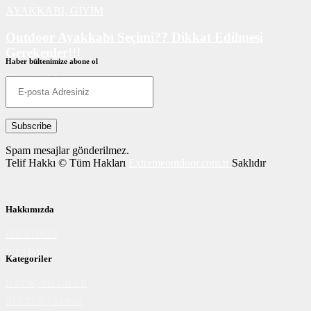
AYAKKABI,
GİYİM
Outdoor Ayakkabı Seçimi?? Dikkat Edilmesi
Gerekenler!!!
Haber bültenimize abone ol
AYAKKABI
Spam mesajlar gönderilmez.
Telif Hakkı © Tüm Hakları
Extremeoutdoor.com.tr
Saklıdır
Hakkımızda
BİZ KİMİZ?
İLETİŞİM
Kategoriler
İLĞİNÇ BİLGİLER
KÜLTÜR | SANAT