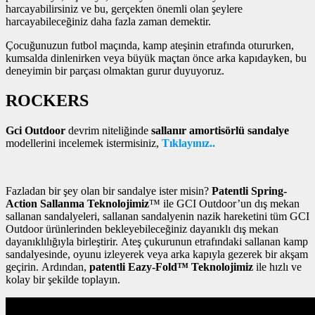
harcayabilirsiniz ve bu, gerçekten önemli olan şeylere
harcayabileceğiniz daha fazla zaman demektir.
Çocuğunuzun futbol maçında, kamp ateşinin etrafında otururken,
kumsalda dinlenirken veya büyük maçtan önce arka kapıdayken, bu
deneyimin bir parçası olmaktan gurur duyuyoruz.
ROCKERS
Gci Outdoor
devrim niteliğinde
sallanır amortisörlü sandalye
modellerini incelemek istermisiniz,
Tıklayınız..
Fazladan bir şey olan bir sandalye ister misin?
Patentli Spring-
Action Sallanma Teknolojimiz
™ ile GCI Outdoor’un dış mekan
sallanan sandalyeleri, sallanan sandalyenin nazik hareketini tüm GCI
Outdoor ürünlerinden bekleyebileceğiniz dayanıklı dış mekan
dayanıklılığıyla birleştirir. Ateş çukurunun etrafındaki sallanan kamp
sandalyesinde, oyunu izleyerek veya arka kapıyla gezerek bir akşam
geçirin. Ardından,
patentli Eazy-Fold™ Teknolojimiz
ile hızlı ve
kolay bir şekilde toplayın.