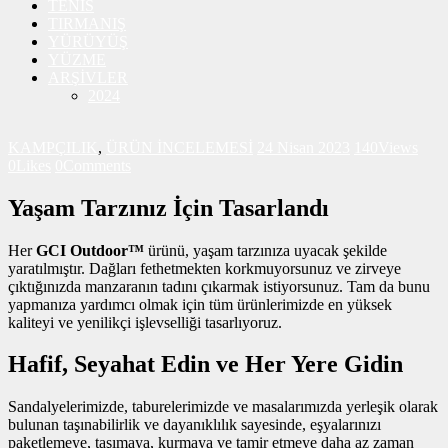
TENİS
TIRMANIŞ
YÜRÜYÜŞ
YÜZME
ARŞİVLER
2024
KAMPÇILIK
,
ÜRÜN İNCELEMESİ
24 Nisan 2023
140
Views
0
Likes
0
Comments
Yaşam Tarzınız İçin Tasarlandı
Her
GCI Outdoor™
ürünü, yaşam tarzınıza uyacak şekilde
yaratılmıştır. Dağları fethetmekten korkmuyorsunuz ve zirveye
çıktığınızda manzaranın tadını çıkarmak istiyorsunuz. Tam da bunu
yapmanıza yardımcı olmak için tüm ürünlerimizde en yüksek
kaliteyi ve yenilikçi işlevselliği tasarlıyoruz.
Hafif, Seyahat Edin ve Her Yere Gidin
Sandalyelerimizde, taburelerimizde ve masalarımızda yerleşik olarak
bulunan taşınabilirlik ve dayanıklılık sayesinde, eşyalarınızı
paketlemeye, taşımaya, kurmaya ve tamir etmeye daha az zaman