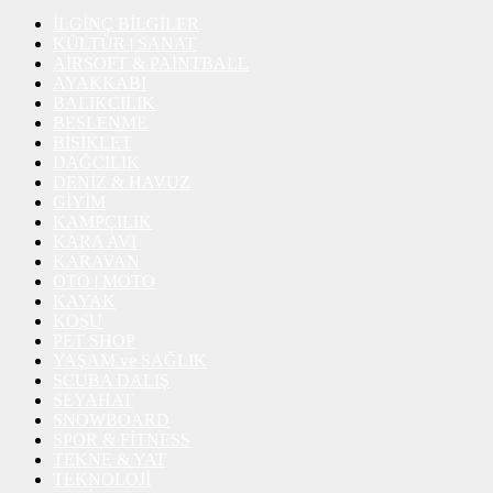
İLGİNÇ BİLGİLER
KÜLTÜR | SANAT
AİRSOFT & PAİNTBALL
AYAKKABI
BALIKÇILIK
BESLENME
BİSİKLET
DAĞCILIK
DENİZ & HAVUZ
GİYİM
KAMPÇILIK
KARA AVI
KARAVAN
OTO | MOTO
KAYAK
KOŞU
PET SHOP
YAŞAM ve SAĞLIK
SCUBA DALIŞ
SEYAHAT
SNOWBOARD
SPOR & FİTNESS
TEKNE & YAT
TEKNOLOJİ