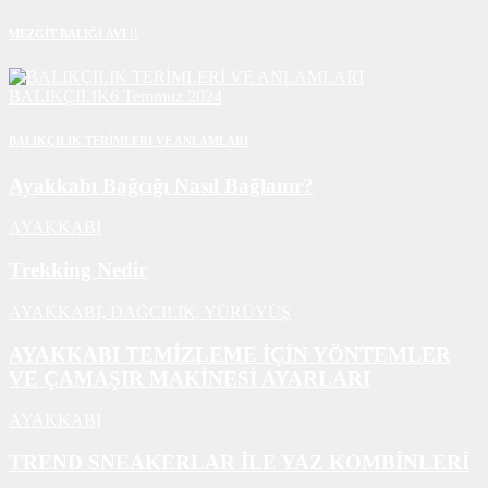
MEZGİT BALIĞI AVI !!
BALIKÇILIK
6 Temmuz 2024
BALIKÇILIK TERİMLERİ VE ANLAMLARI
Ayakkabı Bağcığı Nasıl Bağlanır?
AYAKKABI
Trekking Nedir
AYAKKABI,
DAĞCILIK,
YÜRÜYÜŞ
AYAKKABI TEMİZLEME İÇİN YÖNTEMLER
VE ÇAMAŞIR MAKİNESİ AYARLARI
AYAKKABI
TREND SNEAKERLAR İLE YAZ KOMBİNLERİ