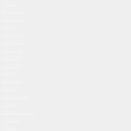
SAĞLIK
BESLENME
TEKNOLOJİ
GİYİM
AYAKKABI
KAMPÇILIK
DAĞCILIK
TIRMANIŞ
YÜRÜYÜŞ
KOŞU
BİSİKLET
KAYAK
SNOWBOARD
TENİS
SPOR & FİTNESS
SEYAHAT
YÜZME