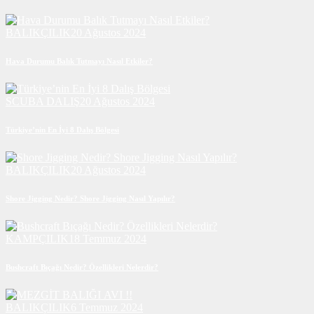
BALIKÇILIK
20 Ağustos 2024
Hava Durumu Balık Tutmayı Nasıl Etkiler?
SCUBA DALIŞ
20 Ağustos 2024
Türkiye’nin En İyi 8 Dalış Bölgesi
BALIKÇILIK
20 Ağustos 2024
Shore Jigging Nedir? Shore Jigging Nasıl Yapılır?
KAMPÇILIK
18 Temmuz 2024
Bushcraft Bıçağı Nedir? Özellikleri Nelerdir?
BALIKÇILIK
6 Temmuz 2024