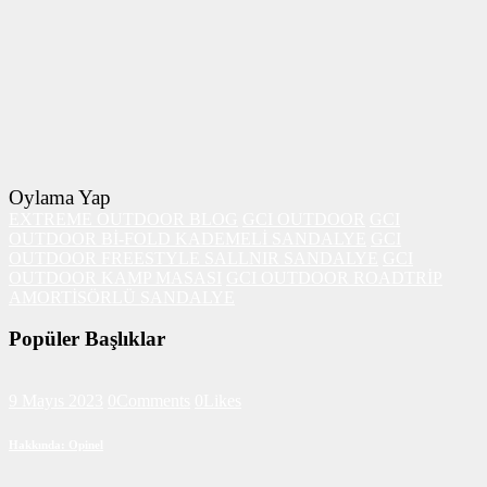
Oylama Yap
EXTREME OUTDOOR BLOG
GCI OUTDOOR
GCI
OUTDOOR Bİ-FOLD KADEMELİ SANDALYE
GCI
OUTDOOR FREESTYLE SALLNIR SANDALYE
GCI
OUTDOOR KAMP MASASI
GCI OUTDOOR ROADTRİP
AMORTİSÖRLÜ SANDALYE
Popüler Başlıklar
9 Mayıs 2023
0
Comments
0
Likes
Hakkında: Opinel