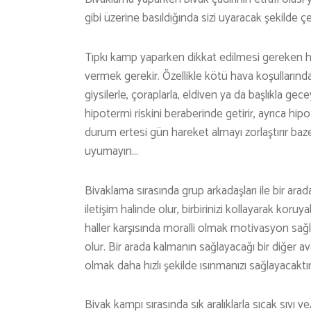
gibi üzerine basıldığında sizi uyaracak şekilde ç
Tıpkı kamp yaparken dikkat edilmesi gereken h
vermek gerekir. Özellikle kötü hava koşullarınd
giysilerle, çoraplarla, eldiven ya da başlıkla ge
hipotermi riskini beraberinde getirir, ayrıca hip
durum ertesi gün hareket almayı zorlaştırır bazen
uyumayın…
Bivaklama sırasında grup arkadaşları ile bir ara
iletişim halinde olur, birbirinizi kollayarak koru
haller karşısında moralli olmak motivasyon sağ
olur. Bir arada kalmanın sağlayacağı bir diğer a
olmak daha hızlı şekilde ısınmanızı sağlayacaktı
Bivak kampı sırasında sık aralıklarla sıcak sıv