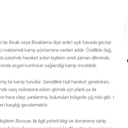
KÜLTÜR | SANAT
AİRSOFT & PAİNTBALL
AYAKKABI
BALIKÇILIK
e’de Bivak veya Bivaklama diye anılır) açık havada geceyi
BESLENME
 az malzemeli kamp yöntemine verilen addır. Özellikle dağ,
rota üzerinde hareket eden kişilerin sınırlı zaman diliminde,
BİSİKLET
lasında asgari konforun sağlandığı kamp modelidir.
DAĞCILIK
DENİZ & HAVUZ
miş bir kamp türüdür. Genellikle hızlı hareket gerektiren,
rinde varış noktasına erken gitmek için planlı ya da
GİYİM
r hava olayı, yaralanma, bulunulan bölgede çığ riski gibi…)
KAMPÇILIK
tam karşılığı gecelemektir.
KARA AVI
işilerin Bivouac ile ilgili yeterli bilgi ve donanıma sahip