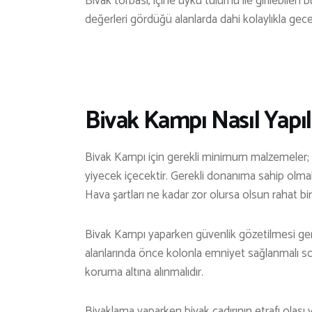
Bivak torbası, içine uyku tulumu ile girilebilen 
değerleri gördüğü alanlarda dahi kolaylıkla gecel
Bivak Kampı Nasıl Yapıl
Bivak Kampı için gerekli minimum malzemeler; ç
yiyecek içecektir. Gerekli donanıma sahip olma
Hava şartları ne kadar zor olursa olsun rahat bir
Bivak Kampı yaparken güvenlik gözetilmesi ge
alanlarında önce kolonla emniyet sağlanmalı sonr
koruma altına alınmalıdır.
Bivaklama yaparken bivak çadırının etrafı olası ya