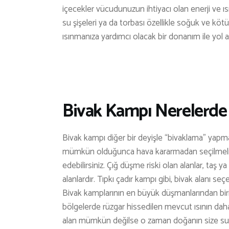
içecekler vücudunuzun ihtiyacı olan enerji ve ı
su şişeleri ya da torbası özellikle soğuk ve köt
ısınmanıza yardımcı olacak bir donanım ile yol a
Bivak Kampı Nerelerde 
Bivak kampı diğer bir deyişle “bivaklama” yapman
mümkün olduğunca hava kararmadan seçilmelidi
edebilirsiniz. Çığ düşme riski olan alanlar, taş 
alanlardır. Tıpkı çadır kampı gibi, bivak alanı s
Bivak kamplarının en büyük düşmanlarından biri 
bölgelerde rüzgar hissedilen mevcut ısının dah
alan mümkün değilse o zaman doğanın size sund