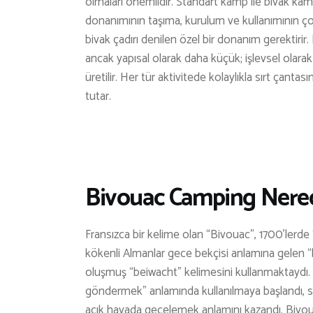
olmaları önemlidir. Standart kamp ile bivak kam
donanımının taşıma, kurulum ve kullanımının ço
bivak çadırı denilen özel bir donanım gerektirir. B
ancak yapısal olarak daha küçük; işlevsel olar
üretilir. Her tür aktivitede kolaylıkla sırt çantas
tutar.
Bivouac Camping Nered
Fransızca bir kelime olan “Bivouac”, 1700’lerde 
kökenli Almanlar gece bekçisi anlamına gelen “b
oluşmuş “beiwacht” kelimesini kullanmaktaydı. F
göndermek” anlamında kullanılmaya başlandı, son
açık havada gecelemek anlamını kazandı. Bivou