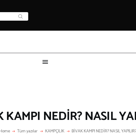
HAKKIMIZDA
IZ KIMIZ?
LETIŞIM
KATEGORİLER
 KAMPI NEDİR? NASIL YA
LGİNÇ BİLGİLER
Home
Tüm yazılar
KAMPÇILIK
BİVAK KAMPI NEDİR? NASIL YAPILIR