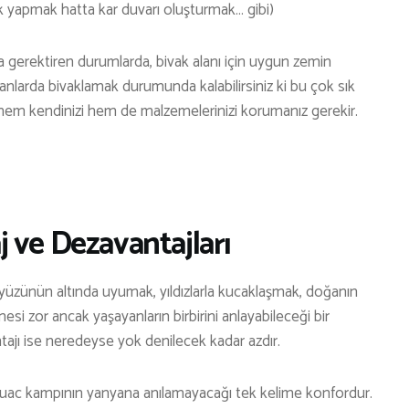
ik yapmak hatta kar duvarı oluşturmak… gibi)
a gerektiren durumlarda, bivak alanı için uygun zemin
alanlarda bivaklamak durumunda kalabilirsiniz ki bu çok sık
 hem kendinizi hem de malzemelerinizi korumanız gerekir.
 ve Dezavantajları
zünün altında uyumak, yıldızlarla kucaklaşmak, doğanın
si zor ancak yaşayanların birbirini anlayabileceği bir
ajı ise neredeyse yok denilecek kadar azdır.
ouac kampının yanyana anılamayacağı tek kelime konfordur.