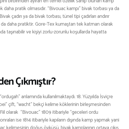
KARAVAN
pını birbirinden ayıran en temel özellik sahip olunan kamp
k daha pratik olmasıdır. “Bivouac kampı” bivak torbası ya da
OTO | MOTO
ivak çadırı ya da bivak torbası, tünel tipi çadırları andırır
KAYAK
ak da daha pratiktir. Gore-Tex kumaştan tek katman olarak
ında taşınabilir ve kişiyi zorlu-zorunlu koşullarda hayatta
KOŞU
PET SHOP
YAŞAM VE SAĞLIK
SCUBA DALIŞ
en Çıkmıştır?
SEYAHAT
SNOWBOARD
“ordugah” anlamında kullanılmaktaydı. 18. Yüzyılda İsviçre
SPOR & FİTNESS
ei” çift, “wacht” bekçi kelime köklerinin birleşmesinden
iil olarak “Bivouac” 1809 itibariyle “geceleri ordu
TEKNE & YAT
raları ise 1814 itibariyle kapıların dışında kamp yapmak yani
TEKNOLOJİ
ac kelimesinin doğuş öyküsü, bivak kamplarının ortaya çıkış