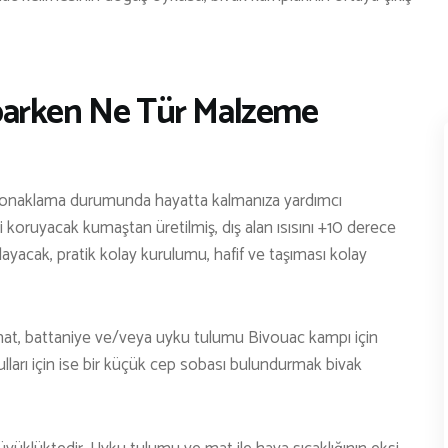
TENİS
TIRMANIŞ
parken Ne Tür Malzeme
YÜRÜYÜŞ
YÜZME
ARŞİVLER
i konaklama durumunda hayatta kalmanıza yardımcı
i koruyacak kumaştan üretilmiş, dış alan ısısını +10 derece
ayacak, pratik kolay kurulumu, hafif ve taşıması kolay
t, mat, battaniye ve/veya uyku tulumu Bivouac kampı için
lları için ise bir küçük cep sobası bulundurmak bivak