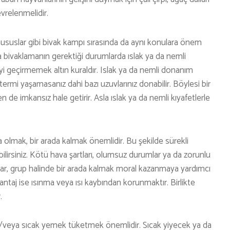
evrelenmelidir.
ususlar gibi bivak kampı sırasında da aynı konulara önem
a bivaklamanın gerektiği durumlarda ıslak ya da nemli
ceyi geçirmemek altın kuraldır. Islak ya da nemli donanım
otermi yaşamasanız dahi bazı uzuvlarınız donabilir. Böylesi bir
 de imkansız hale getirir. Asla ıslak ya da nemli kıyafetlerle
da olmak, bir arada kalmak önemlidir. Bu şekilde sürekli
yabilirsiniz. Kötü hava şartları, olumsuz durumlar ya da zorunlu
lar, grup halinde bir arada kalmak moral kazanmaya yardımcı
vantaj ise ısınma veya ısı kaybından korunmaktır. Birlikte
r.
ı ve/veya sıcak yemek tüketmek önemlidir. Sıcak yiyecek ya da