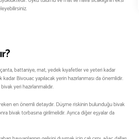
büyüklüktedir. Uyku tulumu ve mat ile hava sıcaklığının eksi
eyebilirsiniz.
ır?
anta, battaniye, mat, yedek kıyafetler ve yeteri kadar
k kadar Bivouac yapılacak yerin hazırlanması da önemlidir.
 bivak yeri hazırlanmalıdır.
reken en önemli detaydır. Düşme riskinin bulunduğu bivak
a bivak torbasına girilmelidir. Ayrıca diğer eşyalar da
ban hayvanlarının gelişini duymak için çalı çırpı, ağaç dalları