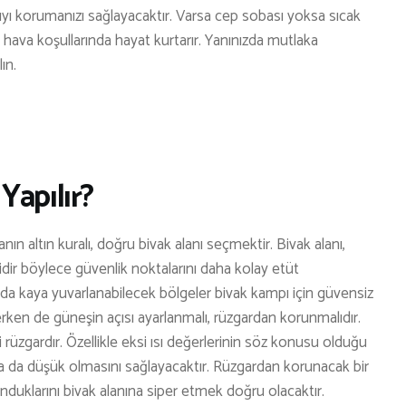
sıyı korumanızı sağlayacaktır. Varsa cep sobası yoksa sıcak
ü hava koşullarında hayat kurtarır. Yanınızda mutlaka
lın.
Yapılır?
ın altın kuralı, doğru bivak alanı seçmektir. Bivak alanı,
r böylece güvenlik noktalarını daha kolay etüt
ya da kaya yuvarlanabilecek bölgeler bivak kampı için güvensiz
eçerken de güneşin açısı ayarlanmalı, rüzgardan korunmalıdır.
rüzgardır. Özellikle eksi ısı değerlerinin söz konusu olduğu
a da düşük olmasını sağlayacaktır. Rüzgardan korunacak bir
uklarını bivak alanına siper etmek doğru olacaktır.