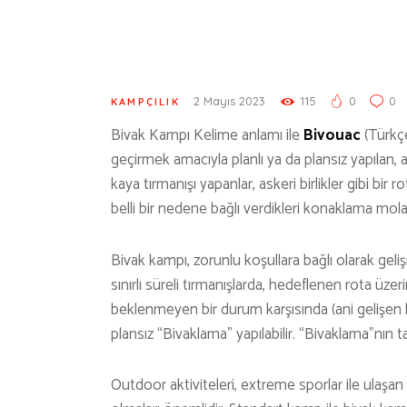
2 Mayıs 2023
115
0
0
KAMPÇILIK
Bivak Kampı Kelime anlamı ile
Bivouac
(Türkç
geçirmek amacıyla planlı ya da plansız yapılan,
kaya tırmanışı yapanlar, askeri birlikler gibi bir 
belli bir nedene bağlı verdikleri konaklama mo
Bivak kampı, zorunlu koşullara bağlı olarak geliş
sınırlı süreli tırmanışlarda, hedeflenen rota üze
beklenmeyen bir durum karşısında (ani gelişen bi
plansız “Bivaklama” yapılabilir. “Bivaklama”nın 
Outdoor aktiviteleri, extreme sporlar ile ulaşan k