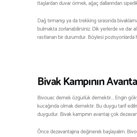
(taşlardan duvar örmek, ağaç dallarından siperl
Dağ tırmanışı ya da trekking sırasında bivaklam
bulmakta zorlanabilirsiniz. Dik yerlerde ve dar 
rastlanan bir durumdur. Böylesi pozisyonlarda
Bivak Kampının Avantaj
Bivouac demek özgürlük demektir… Engin gökyü
kucağında olmak demektir. Bu duygu tarif edilme
duygudur. Bivak kampının avantajı çok dezavant
Önce dezavantajına değinerek başlayalım. Biv