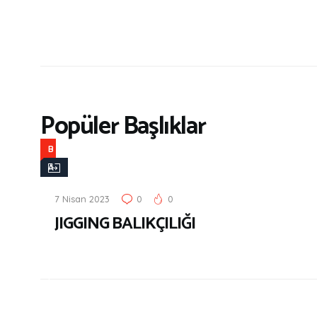
Popüler Başlıklar
B
A
L
7 Nisan 2023
0
0
I
JIGGING BALIKÇILIĞI
K
Ç
I
L
I
K