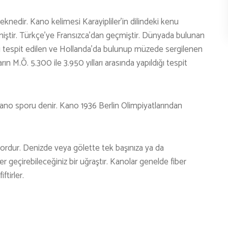
KÜLTÜR | SANAT
teknedir. Kano kelimesi Karayipliler’in dilindeki kenu
AİRSOFT & PAİNTBALL
iştir. Türkçe’ye Fransızca’dan geçmiştir. Dünyada bulunan
AYAKKABI
dığı tespit edilen ve Hollanda’da bulunup müzede sergilenen
M.Ö. 5.300 ile 3.950 yılları arasında yapıldığı tespit
BALIKÇILIK
BESLENME
BİSİKLET
kano sporu denir. Kano 1936 Berlin Olimpiyatlarından
DAĞCILIK
DENİZ & HAVUZ
pordur. Denizde veya gölette tek başınıza ya da
er geçirebileceğiniz bir uğraştır. Kanolar genelde fiber
GİYİM
ftirler.
KAMPÇILIK
KARA AVI