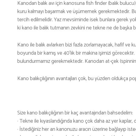
Kanodan balık avı için kanosuna fish finder (balık bulucu)
kuru kalmayı başarmak ve üşümemek gerekmektedir. Bunu
tercih edilmelidir. Yaz mevsiminde isek bunlara gerek yo
ki kano ile balık tutmanın zevkini ne tekne ne de başka bir
Kano ile balık avlarken bizi fazla zorlamayacak, hafif ve
boyunda bir kamış ve 40’lık bir makina işimizi görecektir
bulundurmamız gerekmektedir. Kanodan at-çek (spinning) tarz
Kano balıkçılığının avantajları çok, bu yüzden oldukça pop
Size kano balıkçılığının bir kaç avantajından bahsedelim:
· Tekne ile kıyaslandığında kano çok daha az yer kaplar, 
· İstediğiniz her an kanonuzu aracın üzerine bağlayıp istedi