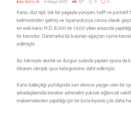
4 Mayıs 2023
127
0
0
BALIKÇILIK
Kano, düz tipli, tek bir pagayla yürüyen, hafif ve portatif 
kelimesinden gelmiş ve İspanyolca’ya canoa olarak geçm
en eski kano M.Ö. 8.200 ile 7.600 yılları arasında yapıl
bir kanodur. Danimarka’da bulunan ağaçtan oyma kanoların 
edilmiştir.
Bu tekneyle akıntılı ve durgun sularda yapılan spora da 
itibaren olimpik spor kategorisine dahil edilmiştir.
Kano balıkçılığı yurtdışında son derece yaygın olan bir s
arkadaşlarınızla beraber adrenalini yüksek eğlenceli vakitl
malzemelerden yapıldığı için bir bota kıyasla çok daha hafi