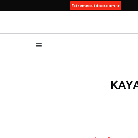
Extremeoutdoor.com.tr
B
İ
KAYA
İ