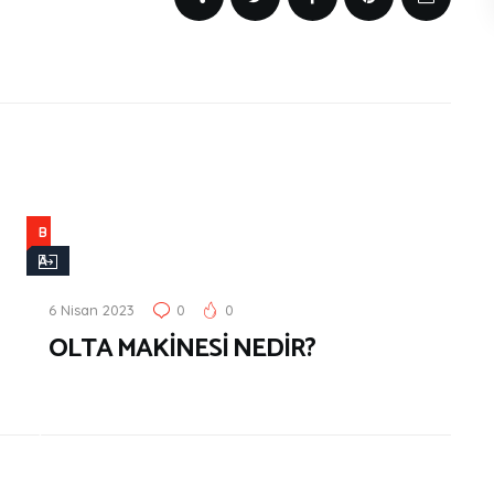
B
A
L
6 Nisan 2023
0
0
I
OLTA MAKİNESİ NEDİR?
K
Ç
I
L
I
K