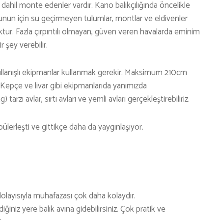
KARAVAN
 dahil monte edenler vardır. Kano balıkçılığında öncelikle
OTO | MOTO
n için su geçirmeyen tulumlar, montlar ve eldivenler
ktur. Fazla çırpıntılı olmayan, güven veren havalarda eminim
KAYAK
 şey verebilir.
KOŞU
 kullanışlı ekipmanlar kullanmak gerekir. Maksimum 210cm
PET SHOP
. Kepçe ve livar gibi ekipmanlarıda yanımızda
YAŞAM VE SAĞLIK
ı avlar, sırtı avları ve yemli avları gerçekleştirebiliriz.
SCUBA DALIŞ
ülerleşti ve gittikçe daha da yaygınlaşıyor.
SEYAHAT
SNOWBOARD
SPOR & FİTNESS
TEKNE & YAT
dolayısıyla muhafazası çok daha kolaydır.
ğiniz yere balık avına gidebilirsiniz. Çok pratik ve
TEKNOLOJİ