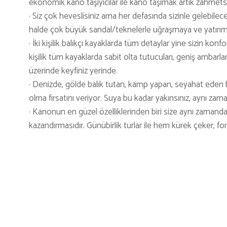
ekonomik kano taşıyıcılar ile kano taşımak artık zahmetsi
· Siz çok heveslisiniz ama her defasında sizinle gelebilec
halde çok büyük sandal/teknelerle uğraşmaya ve yatırıma ge
· İki kişilik balıkçı kayaklarda tüm detaylar yine sizin ko
kişilik tüm kayaklarda sabit olta tutucuları, geniş ambarla
üzerinde keyfiniz yerinde.
· Denizde, gölde balık tutan, kamp yapan, seyahat eden b
olma fırsatını veriyor. Suya bu kadar yakınsınız, aynı 
· Kanonun en güzel özelliklerinden biri size aynı zamand
kazandırmasıdır. Günübirlik turlar ile hem kürek çeker, for