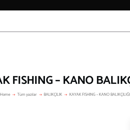
HAKKIMIZDA
IZ KIMIZ?
LETIŞIM
K FISHING – KANO BALIKÇ
KATEGORİLER
Home
Tüm yazılar
BALIKÇILIK
KAYAK FISHING – KANO BALIKÇILIĞI
LGİNÇ BİLGİLER