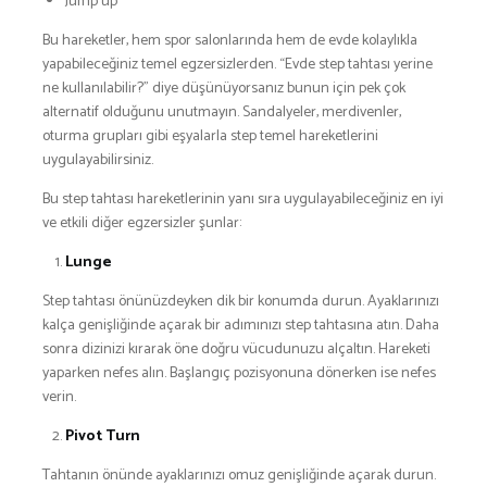
Jump up
Bu hareketler, hem spor salonlarında hem de evde kolaylıkla
yapabileceğiniz temel egzersizlerden. “Evde step tahtası yerine
ne kullanılabilir?” diye düşünüyorsanız bunun için pek çok
alternatif olduğunu unutmayın. Sandalyeler, merdivenler,
oturma grupları gibi eşyalarla step temel hareketlerini
uygulayabilirsiniz.
Bu step tahtası hareketlerinin yanı sıra uygulayabileceğiniz en iyi
ve etkili diğer egzersizler şunlar:
Lunge
Step tahtası önünüzdeyken dik bir konumda durun. Ayaklarınızı
kalça genişliğinde açarak bir adımınızı step tahtasına atın. Daha
sonra dizinizi kırarak öne doğru vücudunuzu alçaltın. Hareketi
yaparken nefes alın. Başlangıç pozisyonuna dönerken ise nefes
verin.
Pivot Turn
Tahtanın önünde ayaklarınızı omuz genişliğinde açarak durun.