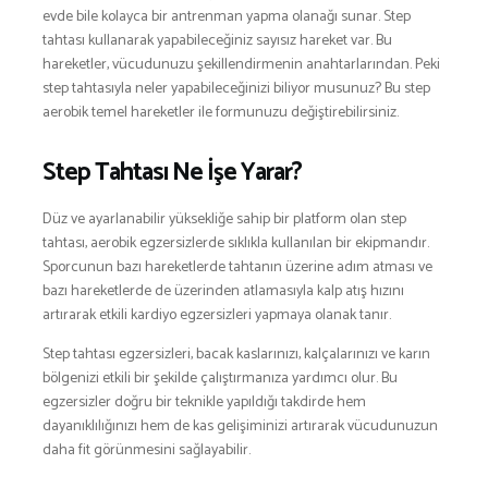
SNOWBOARD
evde bile kolayca bir antrenman yapma olanağı sunar. Step
tahtası kullanarak yapabileceğiniz sayısız hareket var. Bu
SPOR & FİTNESS
hareketler, vücudunuzu şekillendirmenin anahtarlarından. Peki
TEKNE & YAT
step tahtasıyla neler yapabileceğinizi biliyor musunuz? Bu step
TEKNOLOJİ
aerobik temel hareketler ile formunuzu değiştirebilirsiniz.
TENİS
Step Tahtası Ne İşe Yarar?
TIRMANIŞ
YÜRÜYÜŞ
Düz ve ayarlanabilir yüksekliğe sahip bir platform olan step
YÜZME
tahtası, aerobik egzersizlerde sıklıkla kullanılan bir ekipmandır.
ARŞİVLER
Sporcunun bazı hareketlerde tahtanın üzerine adım atması ve
bazı hareketlerde de üzerinden atlamasıyla kalp atış hızını
artırarak etkili kardiyo egzersizleri yapmaya olanak tanır.
Step tahtası egzersizleri, bacak kaslarınızı, kalçalarınızı ve karın
bölgenizi etkili bir şekilde çalıştırmanıza yardımcı olur. Bu
egzersizler doğru bir teknikle yapıldığı takdirde hem
dayanıklılığınızı hem de kas gelişiminizi artırarak vücudunuzun
daha fit görünmesini sağlayabilir.