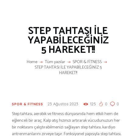
BESLENME
BİSİKLET
DAĞCILIK
STEP TAHTASI İLE
DENİZ & HAVUZ
YAPABİLECEĞİNİZ
GİYİM
5 HAREKET!!
KAMPÇILIK
KARA AVI
Home
Tüm yazılar
SPOR & FİTNESS
STEP TAHTASI İLE YAPABİLECEĞİNİZ 5
KARAVAN
HAREKET!!
OTO | MOTO
KAYAK
KOŞU
PET SHOP
23 Ağustos 2023
125
0
0
SPOR & FİTNESS
YAŞAM VE SAĞLIK
Step tahtası, aerobik ve fitness dünyasında hem etkili hem de
eğlenceli bir araç. Kalp atış hızınızı artırarak vücudunuzun her
SCUBA DALIŞ
bir noktasını çalıştırabilmenizi sağlayan step tahtası, kardiyo
SEYAHAT
antrenmanlarını zirveye taşır. Fonksiyonel yapısıyla step tahtası,