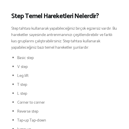
Step Temel Hareketleri Nelerdir?
Step tahtası kullanarak yapabileceğiniz birçok egzersiz vardır. Bu
hareketler sayesinde antrenmanınızı çeşitlendirebilir ve farklı
kas gruplarını çalıştırabilirsiniz. Step tahtası kullanarak
yapabileceğiniz bazı temel hareketler şunlardır:
Basic step
V step
Leg lift
T step
L step
Corner to corner
Reverse step
Tap-up Tap-down