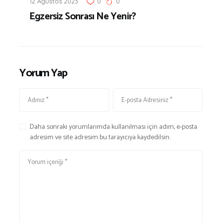
N
12 Ağustos 2023
0
0
L
Egzersiz Sonrası Ne Yenir?
E
E
S
N
S
M
,
E
Y
Yorum Yap
,
A
S
Ş
P
A
O
M
R
Daha sonraki yorumlarımda kullanılması için adım, e-posta
v
&
adresim ve site adresim bu tarayıcıya kaydedilsin.
e
F
S
İ
A
T
Ğ
N
L
E
I
S
K