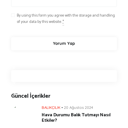
S
,
By using this form you agree with the storage and handling
Y
of your data by this website.
*
A
Ş
A
M
v
e
S
A
Ğ
L
Güncel İçerikler
I
K
BALIKÇILIK
20 Ağustos 2024
Hava Durumu Balık Tutmayı Nasıl
Etkiler?