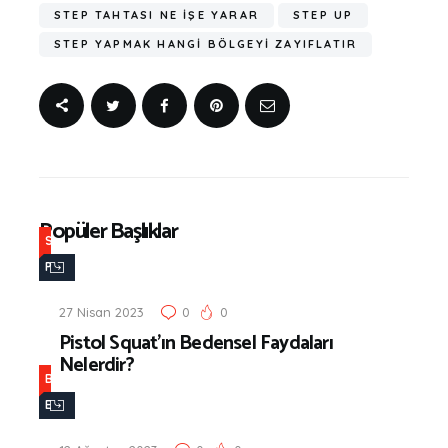
STEP TAHTASI NE İŞE YARAR
STEP UP
STEP YAPMAK HANGİ BÖLGEYİ ZAYIFLATIR
Popüler Başlıklar
S
P
O
27 Nisan 2023
0
0
R
Pistol Squat’ın Bedensel Faydaları
&
Nelerdir?
F
B
İ
E
T
S