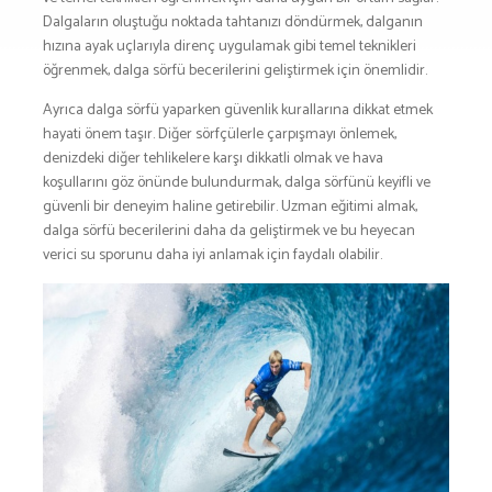
SNOWBOARD
Dalgaların oluştuğu noktada tahtanızı döndürmek, dalganın
SPOR & FİTNESS
hızına ayak uçlarıyla direnç uygulamak gibi temel teknikleri
TEKNE & YAT
öğrenmek, dalga sörfü becerilerini geliştirmek için önemlidir.
TEKNOLOJİ
Ayrıca dalga sörfü yaparken güvenlik kurallarına dikkat etmek
TENİS
hayati önem taşır. Diğer sörfçülerle çarpışmayı önlemek,
TIRMANIŞ
denizdeki diğer tehlikelere karşı dikkatli olmak ve hava
koşullarını göz önünde bulundurmak, dalga sörfünü keyifli ve
YÜRÜYÜŞ
güvenli bir deneyim haline getirebilir. Uzman eğitimi almak,
YÜZME
dalga sörfü becerilerini daha da geliştirmek ve bu heyecan
ARŞİVLER
verici su sporunu daha iyi anlamak için faydalı olabilir.