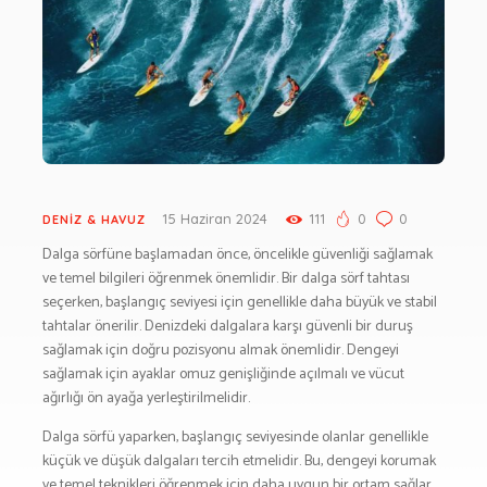
BESLENME
BİSİKLET
DAĞCILIK
DENİZ & HAVUZ
GİYİM
KAMPÇILIK
KARA AVI
15 Haziran 2024
111
0
0
DENİZ & HAVUZ
KARAVAN
Dalga sörfüne başlamadan önce, öncelikle güvenliği sağlamak
OTO | MOTO
ve temel bilgileri öğrenmek önemlidir. Bir dalga sörf tahtası
KAYAK
seçerken, başlangıç seviyesi için genellikle daha büyük ve stabil
KOŞU
tahtalar önerilir. Denizdeki dalgalara karşı güvenli bir duruş
sağlamak için doğru pozisyonu almak önemlidir. Dengeyi
PET SHOP
sağlamak için ayaklar omuz genişliğinde açılmalı ve vücut
YAŞAM VE SAĞLIK
ağırlığı ön ayağa yerleştirilmelidir.
SCUBA DALIŞ
Dalga sörfü yaparken, başlangıç seviyesinde olanlar genellikle
SEYAHAT
küçük ve düşük dalgaları tercih etmelidir. Bu, dengeyi korumak
ve temel teknikleri öğrenmek için daha uygun bir ortam sağlar.