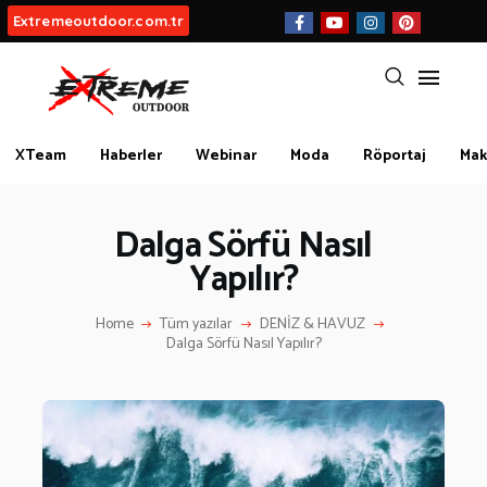
Extremeoutdoor.com.tr
HAKKIMIZDA
XTeam
Haberler
Webinar
Moda
Röportaj
Mak
BIZ KIMIZ?
Dalga Sörfü Nasıl
İLETIŞIM
Yapılır?
KATEGORİLER
Home
Tüm yazılar
DENİZ & HAVUZ
İLGİNÇ BİLGİLER
Dalga Sörfü Nasıl Yapılır?
KÜLTÜR | SANAT
AİRSOFT & PAİNTBALL
AYAKKABI
BALIKÇILIK