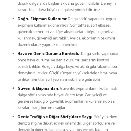
düşük dalgalarda başlamak daha güvenli olabilir. Deneyim
kazandıkça daha büyük dalgalara yönelebilirsiniz.
Doğru Ekipman Kullanımı:
Dalga sörfü yaparken uygun
ekipmanı kullanmak önemlidir. Sörf tahtası, sörf elbisesi,
güvenlik kemerleri ve diğer aksesuarları doğru seçmek ve
kullanmak, güvenliği artırabilir. Ayrıca, ekipmanın bakımını
düzenli olarak yapmak da önemlidir.
Hava ve Deniz Durumu Kontrolü
: Dalga sörfü yapmadan
önce hava durumu ve deniz durumu şartlarını kontrol
etmek kritiktir. Rüzgar, dalga boyu ve akıntı gibi faktörler, sörf
deneyimini etkiler. Güçlü rüzgarlar, yüksek dalga boyu veya
tehlikeli akıntılar sörf yapmayı riskli hale getirebilir.
Güvenlik Ekipmanları:
Güvenlik ekipmanlarını kullanmak
dalga sörfü sırasında hayati önem taşır. Can yeleği ve
gerekirse kask gibi güvenlik ekipmanlarını kullanmak, olası
kazalara karşı koruma sağlar.
Deniz Trafiği ve Diğer Sörfçülere Saygı:
Sörf yaparken
deniz trafiğine dikkat etmek önemlidir. Diğer sörfçülere ve
denizdeki diğer kullanıcılara saygı göstermek, kazaları