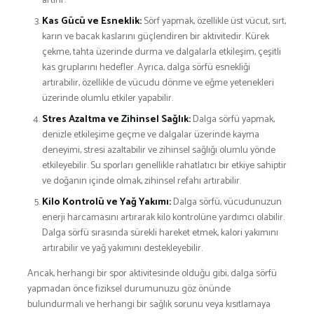
artırır.
Kas Gücü ve Esneklik:
Sörf yapmak, özellikle üst vücut, sırt,
karın ve bacak kaslarını güçlendiren bir aktivitedir. Kürek
çekme, tahta üzerinde durma ve dalgalarla etkileşim, çeşitli
kas gruplarını hedefler. Ayrıca, dalga sörfü esnekliği
artırabilir, özellikle de vücudu dönme ve eğme yetenekleri
üzerinde olumlu etkiler yapabilir.
Stres Azaltma ve Zihinsel Sağlık:
Dalga sörfü yapmak,
denizle etkileşime geçme ve dalgalar üzerinde kayma
deneyimi, stresi azaltabilir ve zihinsel sağlığı olumlu yönde
etkileyebilir. Su sporları genellikle rahatlatıcı bir etkiye sahiptir
ve doğanın içinde olmak, zihinsel refahı artırabilir.
Kilo Kontrolü ve Yağ Yakımı:
Dalga sörfü, vücudunuzun
enerji harcamasını artırarak kilo kontrolüne yardımcı olabilir.
Dalga sörfü sırasında sürekli hareket etmek, kalori yakımını
artırabilir ve yağ yakımını destekleyebilir.
Ancak, herhangi bir spor aktivitesinde olduğu gibi, dalga sörfü
yapmadan önce fiziksel durumunuzu göz önünde
bulundurmalı ve herhangi bir sağlık sorunu veya kısıtlamaya